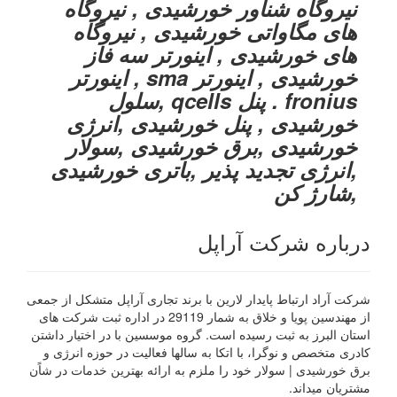
نیروگاه شناور خورشیدی , نیروگاه
های مگاواتی خورشیدی , نیروگاه
های خورشیدی , اینورتر سه فاز
خورشیدی , اینورتر sma , اینورتر
fronius . پنل qcells ,سلول
خورشیدی , پنل خورشیدی ,انرژی
خورشیدی ,برق خورشیدی ,سولار
,انرژی تجدید پذیر ,باتری خورشیدی
,شارژ کن
درباره شرکت آراپل
شرکت آراد ارتباط پایدار لارین با برند تجاری آراپل متشکل از جمعی
از مهندسین پویا و خلاق به شمار 29119 در اداره ثبت شرکت های
استان البرز به ثبت رسیده است. گروه موسسین با در اختیار داشتن
کادری متخصص و نوگرا، با اتکا به سالها فعالیت در حوزه انرژی و
برق خورشیدی | سولار خود را ملزم به ارائه بهترین خدمات در شاًن
مشتریان میداند.