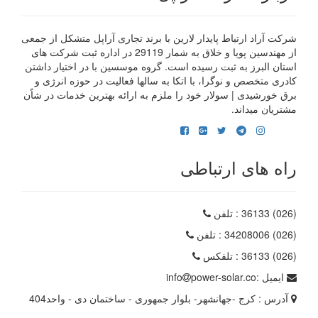
شرکت آراد ارتباط پایدار لارین با برند تجاری آراپل متشکل از جمعی
از مهندسین پویا و خلاق به شمار 29119 در اداره ثبت شرکت های
استان البرز به ثبت رسیده است. گروه موسسین با در اختیار داشتن
کادری متخصص و نوگرا، با اتکا به سالها فعالیت در حوزه انرژی و
برق خورشیدی | سولار خود را ملزم به ارائه بهترین خدمات در شاًن
مشتریان میداند.
راه های ارتباطی
(026) 36133
: تلفن
(026) 34208006
: تلفن
(026) 36133
: تلفکس
ایمیل :
power-solar.co
info
آدرس :
کرج -جهانشهر- بلوار جمهوری - ساختمان دی - واحد404