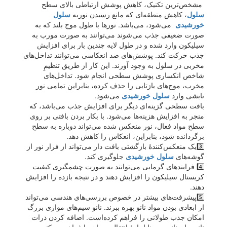
مشخص‌ترین تکنیک، کاهش پوشش ارتباطی بالای سطح
سلول
، کاهش منطقه‌ای که مانع رسیدن نوربه
سلول
خورشیدی
می‌شود، می‌باشد. نورها با طول موج بلند که به
صورت ضعیفی جذب می‌شوند می‌توانند به صورت مورب به
سیلیکون وارد شده و در طول لایه چندین بار برای افزایش
جذب حرکت کند. پوشش‌های ضد انعکاسی می‌توانند تداخل‌های
مخربی در سلول به وجود آورند. این کار از طریق تنظیمِ
شاخص انکساری پوشش سطحی انجام شود. تداخل‌های
مخرب، موج‌های بازتابی را حذف کرده، بنابراین تمامی نور
تابشی وارد
سلول خورشیدی
می‌شود.
بافت سطحی گزینه‌ای دیگر برای افزایش جذب می‌باشد، که
منجر به افزایش هزینه‌ها می‌شود. با بکار بردن بافتی بر روی
سطح مواد فعال، نور منعکس شده می‌تواند دوباره به سطح
برگردانده شود، بنابراین، انعکاس را کاهش دهد.
3️⃣یک منعکس‌کنندهٔ بازگشتی بافت دار می‌تواند از فرار نور از
گوشه‌های
سلول خورشیدی
جلوگیری کند.
4️⃣ فرایندهای گرمایی می‌توانند به صورت چشمگیری کیفیت
کریستال سیلیکون را افزایش دهند و در نتیجه بازده را افزایش
دهند.
5️⃣پیشرفت‌های بیشتر در خصوص بررسی‌های هندسی می‌تواند
از ابعادی بودن مواد نانو بهره ببرند. نانو سیم‌های موازی بزرگ
امکان جذب طولانی را فراهم کرده‌است. اضافه کردن ذرات