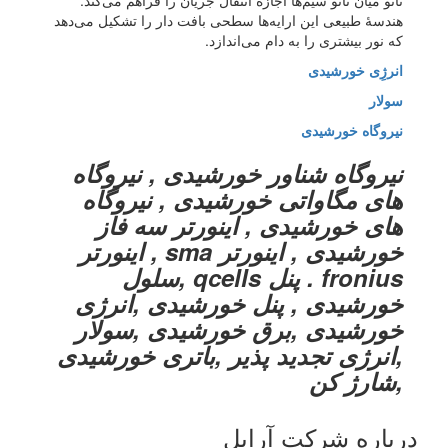
نانو میان نانو سیم‌ها اجازهٔ انتقال جریان را فراهم می‌کند.
هندسهٔ طبیعی این ارایه‌ها سطحی بافت دار را تشکیل می‌دهد
که نور بیشتری را به دام می‌اندازد.
انرژِی خورشیدی
سولار
نیروگاه خورشیدی
نیروگاه شناور خورشیدی , نیروگاه
های مگاواتی خورشیدی , نیروگاه
های خورشیدی , اینورتر سه فاز
خورشیدی , اینورتر sma , اینورتر
fronius . پنل qcells ,سلول
خورشیدی , پنل خورشیدی ,انرژی
خورشیدی ,برق خورشیدی ,سولار
,انرژی تجدید پذیر ,باتری خورشیدی
,شارژ کن
درباره شرکت آراپل