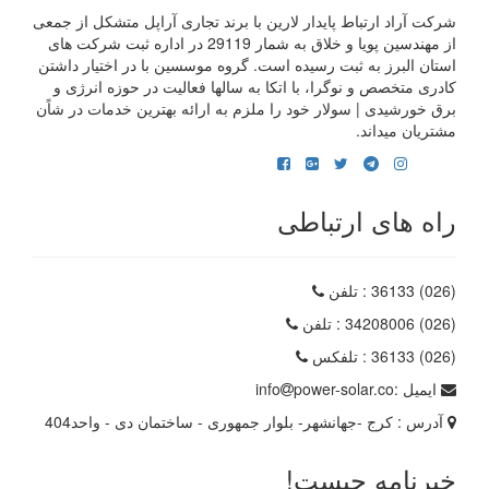
شرکت آراد ارتباط پایدار لارین با برند تجاری آراپل متشکل از جمعی
از مهندسین پویا و خلاق به شمار 29119 در اداره ثبت شرکت های
استان البرز به ثبت رسیده است. گروه موسسین با در اختیار داشتن
کادری متخصص و نوگرا، با اتکا به سالها فعالیت در حوزه انرژی و
برق خورشیدی | سولار خود را ملزم به ارائه بهترین خدمات در شاًن
مشتریان میداند.
راه های ارتباطی
(026) 36133
: تلفن
(026) 34208006
: تلفن
(026) 36133
: تلفکس
ایمیل :
power-solar.co
info
آدرس :
کرج -جهانشهر- بلوار جمهوری - ساختمان دی - واحد404
خبرنامه چیست!