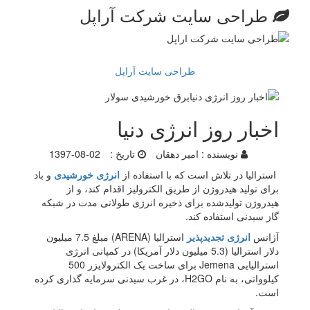
طراحی سایت شرکت آراپل
طراحی سایت آراپل
اخبار روز انرژی دنیا
نویسنده :
امیر دهقان
تاریخ :
1397-08-02
استرالیا در تلاش است که با استفاده از
انرژی خورشیدی
و باد
برای تولید هیدروژن از طریق الکترولیز اقدام کند، و از
هیدروژن تولیدشده برای ذخیره انرژی طولانی مدت در شبکه
گاز سیدنی استفاده کند.
آژانس
انرژی تجدیدپذیر
استرالیا (ARENA) مبلغ 7.5 میلیون
دلار استرالیا (5.3 میلیون دلار آمریکا) در کمپانی انرژی
استرالیایی Jemena برای ساخت یک الکترولایزر 500
کیلوواتی، به نام H2GO، در غرب سیدنی سرمایه گذاری کرده
است.