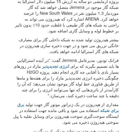
پروژه آزمایشی دو ساله به ارزش 15 میلیون دلار استرالیا به
شبکه گاز موجود در Jemena متصل خواهد شد که گاز
موردنیاز 1.3 میلیون نفر در New South Wales را عرضه
خواهد کرد. ARENA اشاره کرد که هیدروژن می تواند به
راحتی به شبکه های گاز طبیعی با غلظت حدود 10٪ بدون تاثیر
بر خطوط لوله و وسایل گازی اضافه شود.
بیشتر هیدروژن تولید شده به شبکه داخلی گاز برای مصارف
خانگی تزریق می شود و در جهت ذخیره سازی هیدروژن در
شبکه های گاز استرالیا ادامه خواهد یافت.
فرانک تودور، مدیرعامل Jemena گفت: "در آینده استرالیایی
ها باید تصمیم بگیرند که برای
انرژی تجدیدپذیر
مازاد در روزهای
بسیار بادی یا آفتابی چه کاری انجام دهند. پروژه H2GO
چگونگی ذخیره انرژی تجدیدپذیر مازاد را برای هفته‌ها و ماه‌ها
از طریق فناوری خط لوله گاز موجود نشان می‌دهد؛ که آن را
کارآمدتر از باتری‌هایی که تنها می‌توانند انرژی را برای چند
دقیقه یا چند ساعت ذخیره کنند، می‌سازد."
مقداری از هیدروژن در یک ژنراتور موتور گاز جهت تولید
برق
برای شبکه
استفاده می شود و باقی مانده جهت استفاده در
ایستگاه سوخت‌گیری سوخت هیدروژن برای وسایل نقلیه با پیل
سوختی هیدروژن ذخیره می شود.
در بلند مدت، هیدروژن می‌تواند به یکی از بزرگترین