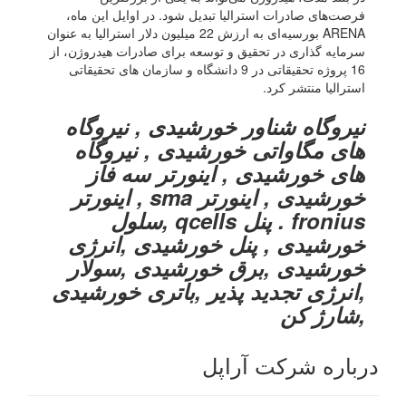
فرصت‌های صادرات استرالیا تبدیل شود. در اوایل این ماه،
ARENA بورسیه‌ای به ارزش 22 میلیون دلار استرالیا به عنوان
سرمایه گذاری در تحقیق و توسعه برای صادرات هیدروژن، از
16 پروژه تحقیقاتی در 9 دانشگاه و سازمان های تحقیقاتی
استرالیا منتشر کرد.
نیروگاه شناور خورشیدی , نیروگاه
های مگاواتی خورشیدی , نیروگاه
های خورشیدی , اینورتر سه فاز
خورشیدی , اینورتر sma , اینورتر
fronius . پنل qcells ,سلول
خورشیدی , پنل خورشیدی ,انرژی
خورشیدی ,برق خورشیدی ,سولار
,انرژی تجدید پذیر ,باتری خورشیدی
,شارژ کن
درباره شرکت آراپل