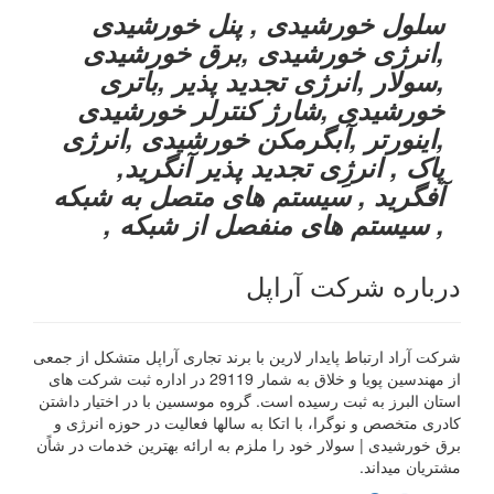
سلول خورشیدی , پنل خورشیدی
,انرژی خورشیدی ,برق خورشیدی
,سولار ,انرژی تجدید پذیر ,باتری
خورشیدی ,شارژ کنترلر خورشیدی
,اینورتر ,آبگرمکن خورشیدی ,انرژی
پاک , انرژِی تجدید پذیر آنگرید,
آفگرید , سیستم های متصل به شبکه
, سیستم های منفصل از شبکه ,
درباره شرکت آراپل
شرکت آراد ارتباط پایدار لارین با برند تجاری آراپل متشکل از جمعی
از مهندسین پویا و خلاق به شمار 29119 در اداره ثبت شرکت های
استان البرز به ثبت رسیده است. گروه موسسین با در اختیار داشتن
کادری متخصص و نوگرا، با اتکا به سالها فعالیت در حوزه انرژی و
برق خورشیدی | سولار خود را ملزم به ارائه بهترین خدمات در شاًن
مشتریان میداند.