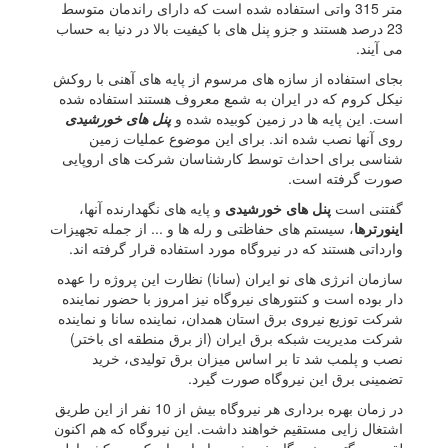
متر 315 واتی استفاده شده است که دارای راندمان متوسط
23 درصد هستند و جزو پنل های با کیفیت بالا در دنیا به حساب
می آیند.
بجای استفاده از سازه های مرسوم از پایه های آهنی با روکش
نیکل کروم که در ایران به شمع معروف هستند استفاده شده
است. این پایه ها در زمین کوبیده شده و
پنل های خورشیدی
روی آنها نصب شده اند. برای این موضوع عملیات زمین
شناسی برای احداث توسط کارشناسان شرکت های اروپایی
صورت گرفته است.
گفتنی است
پنل های خورشیدی
و پایه های نگهدارنده آنها،
اینورترها
، سیستم های حفاظتی و رله ها و ... از جمله تجهیزات
وارداتی هستند که در نیروگاه مورد استفاده قرار گرفته اند.
سازمان انرژی های نو ایران (سانا) نظارت این پروژه را عهده
دار بوده است و کنتورهای نیروگاه نیز امروز با حضور نماینده
شرکت توزیع نیروی برق استان همدان، نماینده سانا و نماینده
شرکت مدیریت شبکه برق ایران (از برق منطقه ای باختر)
نصب و پلمب شد تا بر اساس میزان برق تولیدی، خرید
تضمینی برق این نیروگاه صورت گیرد.
در زمان بهره برداری هر نیروگاه بیش از 10 نفر از این طریق
اشتغال زایی مستقیم خواهند داشت. این نیروگاه که هم اکنون