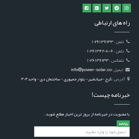
راه های ارتباطی
: تلفن
(026) 36133
: تلفن
(026) 34208006
: تلفکس
(026) 36133
ایمیل :
power-solar.co
info
آدرس :
کرج -جهانشهر- بلوار جمهوری - ساختمان دی - واحد404
خبرنامه چیست!
با عضویت در خبرنامه از بروز ترین اخبار مطلع شوید.
رایانامه