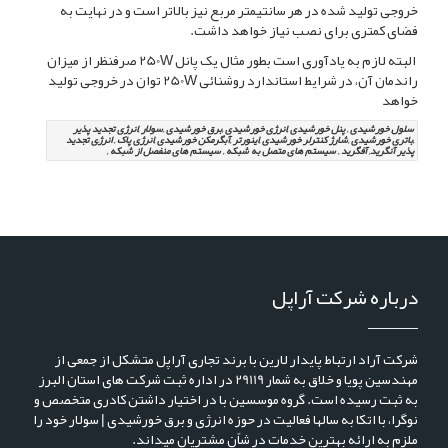
خروجی تولید شده در هر سانتیمتر مربع نیز بالاتر است و در نهایت به
فضای کمتری برای نصب نیاز خواهد داشت.
البته لازم به یادآوری است بطور مثال یک پانل 250W صرفنظر از میزان
راندمان آن، در شرایط استاندارد روشنائی 250W توان در خروجی تولید
خواهد
سلول خورشیدی , پنل خورشیدی ,انرژی خورشیدی ,برق خورشیدی ,سولار ,انرژی تجدید پذیر
,باتری خورشیدی ,شارژ کنترلر خورشیدی ,اینورتر ,آبگرمکن خورشیدی ,انرژی پاک , انرژِی تجدید
پذیر آنگرید, آفگرید , سیستم های متصل به شبکه , سیستم های منفصل از شبکه ,
درباره شرکت آراپل
شرکت آراد ارتباط پایدار لارین با برند تجاری آراپل متشکل از جمعی از
مهندسین پویا و خلاق به شمار 29119 در اداره ثبت شرکت های استان البرز
به ثبت رسیده است. گروه موسسین با در اختیار داشتن کادری متخصص و
نوگرا، با اتکا به سالها فعالیت در حوزه انرژی و برق خورشیدی | سولار خود را
ملزم به ارائه بهترین خدمات در شاًن مشتریان میداند.