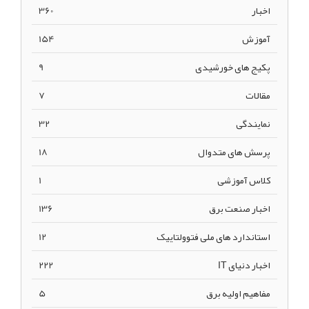
اخبار
360
آموزش
154
پکیج های خورشیدی
9
مقالات
7
نمایندگی
32
پرسش های متدوال
18
کلاس آموزشی
1
اخبار صنعت برق
136
استاندارد های ملی فتوولتاییک
12
اخبار دنیای IT
222
مفاهیم اولیه برق
5