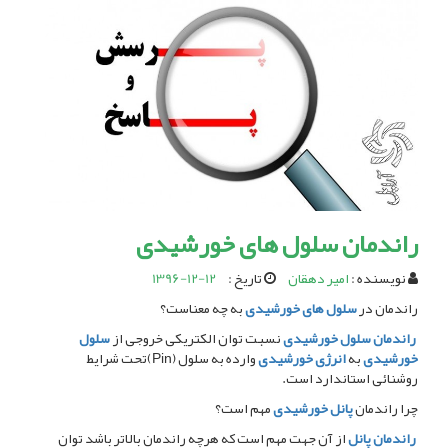
راندمان سلول های خورشیدی
نویسنده :
امیر دهقان
تاریخ :
1396-12-12
راندمان در
سلول های خورشیدی
به چه معناست؟
راندمان سلول خورشیدی
نسبت توان الکتریکی خروجی از
سلول
خورشیدی
به
انرژی خورشیدی
وارده به سلول (Pin)تحت شرایط
روشنائی استاندارد است.
چرا راندمان
پانل خورشیدی
مهم است؟
راندمان پانل
از آن جهت مهم است که هرچه راندمان بالاتر باشد توان