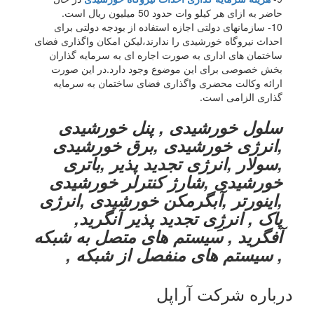
حاضر به ازای هر کیلو وات حدود 50 میلیون ریال است.
10- سازمانهای دولتی اجازه استفاده از بودجه دولتی برای
احداث نیروگاه خورشیدی را ندارند،لیکن امکان واگذاری فضای
ساختمان های اداری به صورت اجاره ای به سرمایه گذاران
بخش خصوصی برای این موضوع وجود دارد.در این صورت
ارائه وکالت محضری واگذاری فضای ساختمان به سرمایه
گذاری الزامی است.
سلول خورشیدی , پنل خورشیدی
,انرژی خورشیدی ,برق خورشیدی
,سولار ,انرژی تجدید پذیر ,باتری
خورشیدی ,شارژ کنترلر خورشیدی
,اینورتر ,آبگرمکن خورشیدی ,انرژی
پاک , انرژِی تجدید پذیر آنگرید,
آفگرید , سیستم های متصل به شبکه
, سیستم های منفصل از شبکه ,
درباره شرکت آراپل