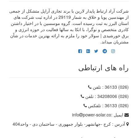
شرکت آراد ارتباط پایدار لارین با برند تجاری آراپل متشکل از جمعی
از مهندسین پویا و خلاق به شمار 29119 در اداره ثبت شرکت های
استان البرز به ثبت رسیده است. گروه موسسین با در اختیار داشتن
کادری متخصص و نوگرا، با اتکا به سالها فعالیت در حوزه انرژی و
برق خورشیدی | سولار خود را ملزم به ارائه بهترین خدمات در شاًن
مشتریان میداند.
راه های ارتباطی
(026) 36133
: تلفن
(026) 34208006
: تلفن
(026) 36133
: تلفکس
ایمیل :
power-solar.co
info
آدرس :
کرج -جهانشهر- بلوار جمهوری - ساختمان دی - واحد404