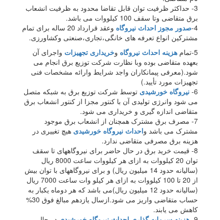
3- حداکثر ظرفیت توان قابل تقاضا محدود به ظرفیت انشعاب
برق متقاضی وتا سقف 100 کیلووات می باشد.
4-
صدور مجوز احداث نیروگاه
وعقد قرارداد 20 ساله برای تمام
مشترکین انواع تعرفه های خانگی،تجاری،صنعتی وکشاورزی.
5-تمام
هزینه احداث نیروگاه
و
خریداری تجهیزات
واجرای آن
بعهده متقاضی بوده وبا نظارت شرکت توزیع برق انجام می
شود.(معرفی پیمانکاران واجد شرایط وارائه مشخصات فنی
تجهیزات مورد تأیید.)
6-
نیروگاه خورشیدی
توسط شرکت توزیع برق به شبکه متصل
می شود وانرژی تولیدی آن با کنتور مجزا از کنتور انشعاب برق
متقاضی اندازه گیری و خریداری می شود.
7- مصرف برق مشترک همچنان از انشعاب برق موجود
مشترک می باشد و
احداث نیروگاه خورشیدی
هیچ تغییری در
هزینه برق مصرفی متقاضی ندارد.
8- قیمت خرید برق در حال حاضر برای نیروگاههای تا سقف
توان 20 کیلووات به ازای هر کیلووات ساعت 8000 ریال
(سالیانه حدود 14 میلیون ریال) و برای نیروگاههای با توان بیش
از 20 تا 100 کیلووات به ازای هر کیلو وات ساعت 7000 ریال
(سالیانه حدود 12 میلیون ریال)می باشد که هر دوماه یکبار به
حساب متقاضی واریز می شود.ازسال یازدهم مبالغ فوق 30%
کاهش می یابند.
9-
هزینه سرمایه گذاری احداث نیروگاه خورشیدی
در حال