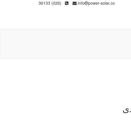
(026) 36133
info
power-solar.co
دی