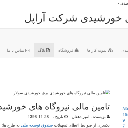
شیدی
-
ای خورشیدی شرکت آراپل
دی
نمونه کار ها
فروشگاه
بلاگ
تماس با ما
تامین مالی نیروگاه های خورشی
36
15
نویسنده :
امیر دهقان
تاریخ :
1396-11-28
9
یکسری از ضوابط اعطای تسهیلات
صندوق توسعه ملی
به طرح ها:
7