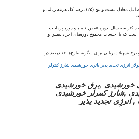
سهم آورده متقاضی (اعم از شخص حقیقی یا حقوقی) در هر طرح حداقل معادل بیست و پنج (۲۵) درصد کل هزینه ریالی و
.
مدت زمان لازم برای دوره اجرا تا بهره برداری آزمایشی از طرح‌ها حداکثر سه سال، دوره تنفس ۶ ماه و دوره پرداخت
ه است که با احتساب مجموع دوره‌های اجرا، تنفس و
، ۸ درصد و نرخ تسهیلات ریالی برای ایتگونه طرح‌ها ۱۶ درصد در
لار
انرژی تجدید پذیر
باتری خورشیدی
شارژ کنترلر
ی خورشیدی ,برق خورشیدی
یدی ,شارژ کنترلر خورشیدی
 انرژِی تجدید پذیر