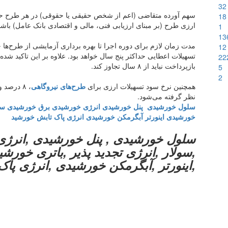
32
18
ارزی طرح (بر مبنای ارزیابی فنی، مالی و اقتصادی بانک عامل) باشد
1
13
12
تسهیلات اعطایی حداکثر پنج سال خواهد بود. علاوه بر این تاکید شد
22
بازپرداخت نباید از ۸ سال تجاوز کند.
5
2
همچنین نرخ سود تسهیلات ارزی برای
طرح‌های نیروگاهی
نظر گرفته می‌شود.
سلول خورشیدی
پنل خورشیدی
انرژی خورشیدی
برق خورشیدی
سو
خورشیدی
اینورتر
آبگرمکن خورشیدی
انرژی پاک
تابش خورشید
سلول خورشیدی , پنل خورشیدی ,انرژ
,سولار ,انرژی تجدید پذیر ,باتری خورش
,اینورتر ,آبگرمکن خورشیدی ,انرژی پاک ,