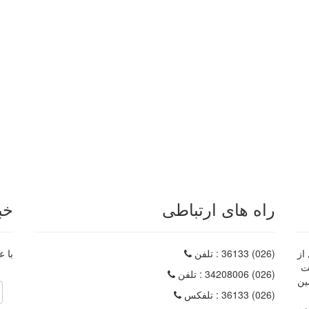
راه های ارتباطی
خب
از
(026) 36133
: تلفن
با ع
داره ثبت
(026) 34208006
: تلفن
ین
(026) 36133
: تلفکس
زم