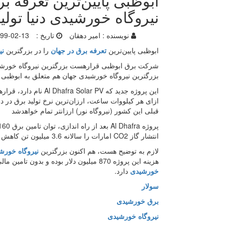
ابوظبی پایین‌ترین تعرفه ب
نیروگاه خورشیدی دنیا تولی
نویسنده :
امیر دهقان
تاریخ :
99-02-13
ابوظبی پایین‌ترین
تعرفه برق در جهان
را در بزرگترین
نی
بزرگترین نیروگاه خورشیدی جهان هم متعلق به ابوظبی و 
ازای هر کیلووات ساعت، ارزان‌ترین نرخ تولید برق در دنیا خواهد بو
قبلی این کشور (نیروگاه نور) ارزانتر تمام خواهدشد
‏پروژه Al Dhafra بعد از راه اندازی، توان تامین برق 160هزار خانوار را دارد و همراه با
انتشار گاز CO2 امارات را سالانه 3.6 میلیون تن کاهش دهد که معادل حذف 720 هزار خودرو از جاده های این کشور هست
لازم به توضیح هست، هم اکنون بزرگترین
نیروگاه خورش
هزینه این پروژه 870 میلیون دلار بوده و بدون تامین مالی دولت انجام شده است. این
خورشیدی
دارد.
سولار
برق خورشیدی
نیروگاه خورشیدی