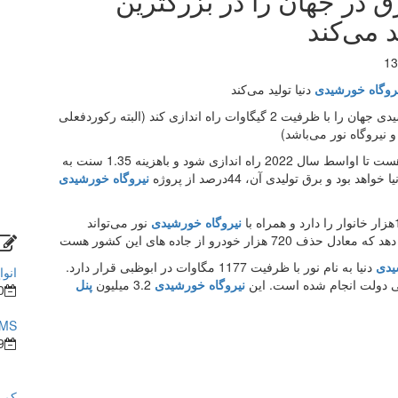
رق در جهان را در بزرگترین
د می‌کند
13
روگاه خورشیدی
دنیا تولید می‌کند
شرکت برق ابوظبی قرارهست بزرگترین نیروگاه خورشیدی جهان را با ظرفیت 2 گیگاوات راه اندازی کند (البته رکوردفعلی
نیروگاه نور می‌باشد)
‏این پروژه جدید که Al Dhafra Solar PV نام دارد، قرارهست تا اواسط سال 2022 راه اندازی شود و باهزینه 1.35 سنت به
د و برق تولیدی آن، 44درصد از پروژه
نیروگاه خورشیدی
نیروگاه خورشیدی
نور می‌تواند
یدی
دنیا به نام نور با ظرفیت 1177 مگاوات در ابوظبی قرار دارد.
انوا
نیروگاه خورشیدی
3.2 میلیون
پنل
0
BMS در ساختما
9
کم ش