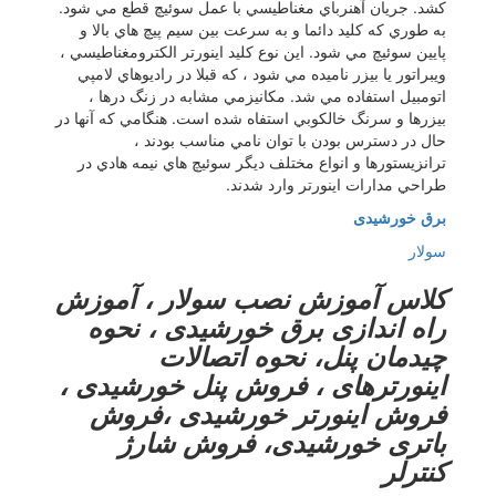
كشد. جريان آهنرباي مغناطيسي با عمل سوئيچ قطع مي شود.
به طوري كه كليد دائما و به سرعت بين سيم پيچ هاي بالا و
پايين سوئيچ مي شود. اين نوع كليد اينورتر الكترومغناطيسي ،
ويبراتور يا بيزر ناميده مي شود ، كه قبلا در راديوهاي لامپي
اتومبيل استفاده مي شد. مكانيزمي مشابه در زنگ درها ،
بيزرها و سرنگ خالكوبي استفاه شده است. هنگامي كه آنها در
حال در دسترس بودن با توان نامي مناسب بودند ،
ترانزيستورها و انواع مختلف ديگر سوئيچ هاي نيمه هادي در
طراحي مدارات اينورتر وارد شدند.
برق خورشیدی
سولار
کلاس آموزش نصب سولار ، آموزش
راه اندازی برق خورشیدی ، نحوه
چیدمان پنل، نحوه اتصالات
اینورترهای ، فروش پنل خورشیدی ،
فروش اینورتر خورشیدی ،فروش
باتری خورشیدی، فروش شارژ
کنترلر