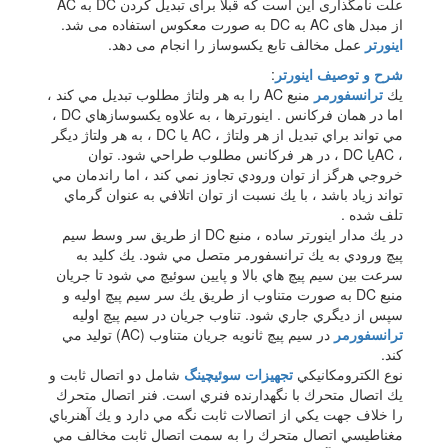
علت نامگذاری این است که قبلا برای تبدیل کردن DC به AC
از مبدل های AC به DC به صورت معکوس استفاده می شد.
اینورتر
عمل مخالف تابع یکسوساز را انجام می دهد.
شرح و توصیف اینورتر
:
يك
ترانسفورمر
منبع AC را به هر ولتاژ مطلوب تبديل مي كند ،
اما در همان فركانس . اينورترها ، به علاوه يكسوسازهاي DC ،
مي تواند براي تبديل از هر ولتاژ ، AC يا DC ، به هر ولتاژ ديگر
، ACيا DC ، در هر فركانس مطلوب طراحي شود. توان
خروجي هرگز از توان ورودي تجاوز نمي كند ، اما راندمان مي
تواند زياد باشد ، با يك نسبت از توان اتلافي به عنوان گرماي
تلف شده .
در يك مدار اينورتر ساده ، منبع DC از طريق سر وسط سيم
پيچ ورودي به يك ترانسفورمر متصل مي شود. يك كليد به
سرعت بين سيم پيچ هاي بالا و پايين سوئيچ مي شود تا جريان
منبع DC به صورت متناوب از طريق يك سر سيم پيچ اوليه و
سپس از ديگري جاري شود. تناوب جريان در سيم پيچ اوليه
ترانسفورمر
در سيم پيچ ثانويه جريان متناوب (AC) توليد مي
كند.
نوع الكترومكانيكي
تجهيزات سوئيچينگ
شامل دو اتصال ثابت و
يك اتصال متحرك با نگهدارنده فنري است. فنر اتصال متحرك
را خلاف جهت يكي از اتصالات ثابت نگه مي دارد و يك آهنرباي
مغناطيسي اتصال متحرك را به سمت اتصال ثابت مخالف مي