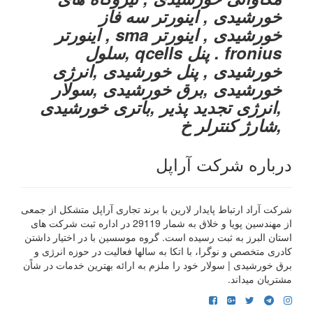
خورشیدی , اینورتر سه فاز
خورشیدی , اینورتر sma , اینورتر
fronius . پنل qcells ,سلول
خورشیدی , پنل خورشیدی ,انرژی
خورشیدی ,برق خورشیدی ,سولار
,انرژی تجدید پذیر ,باتری خورشیدی
,شارژ کنترلر خ
درباره شرکت آراپل
شرکت آراد ارتباط پایدار لارین با برند تجاری آراپل متشکل از جمعی
از مهندسین پویا و خلاق به شمار 29119 در اداره ثبت شرکت های
استان البرز به ثبت رسیده است. گروه موسسین با در اختیار داشتن
کادری متخصص و نوگرا، با اتکا به سالها فعالیت در حوزه انرژی و
برق خورشیدی | سولار خود را ملزم به ارائه بهترین خدمات در شاًن
مشتریان میداند.