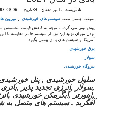
نویسنده :
امیر دهقان
تاریخ :
98-09-05
سبقت جستن نصب
سیستم های خورشیدی
از
توربین ها
پیش بینی می گردد با توجه به کاهش قیمت محسوس سی
بودن میزان تولید این نوع از سیستم ها در مقایسه با انرژی بادی، از سا
آمریکا از سیستم های بادی پیشی بگیرد.
برق خورشیدی
سولار
نیروگاه خورشیدی
سلول خورشیدی , پنل خورشیدی 
,سولار ,انرژی تجدید پذیر ,باتر
,اینورتر ,آبگرمکن خورشیدی ,انرژی
آفگرید , سیستم های متصل به ش