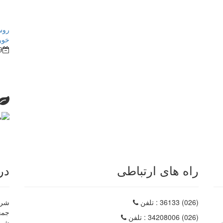
روش
خور
9
راه های ارتباطی
در
(026) 36133
: تلفن
شرکت
(026) 34208006
: تلفن
شرک