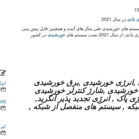
13
ی بادی
در سال 2021
ستم های خورشیدی طی سال های آینده و همچنین قابل پیش بینی
ل 2021 نصب سیستم های
خورشیدی
در کشور
,انرژی خورشیدی ,برق خورشیدی
انوا
ی خورشیدی ,شارژ کنترلر خورشیدی
0
 پاک , انرژِی تجدید پذیر آنگرید,
BMS در ساختما
بکه , سیستم های منفصل از شبکه ,
9
کم ش
9