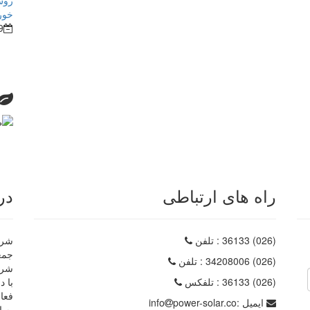
روش
خور
9
راه های ارتباطی
در
(026) 36133
: تلفن
شرکت
(026) 34208006
: تلفن
شرک
(026) 36133
: تلفکس
با د
فعا
ایمیل :
power-solar.co
info
به ا