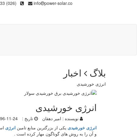
(026) 36133
info
power-solar.co
بلاگ
اخبار
انرژی خورشیدی
انرژی خورشیدی
نویسنده :
امیر دهقان
تاریخ :
96-11-24
انرژی خورشیدی
یکی از بزرگترین منابع تامین
انرژی
است
و آن را به روش های گوناگون مهار کرده است .