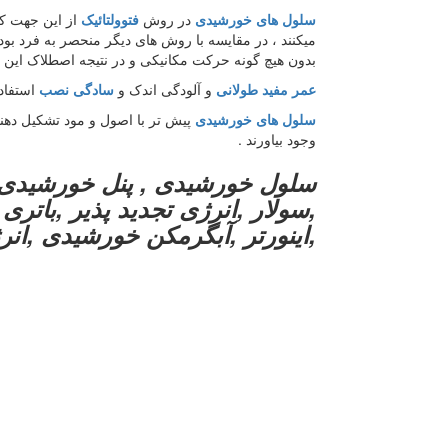
سلول های خورشیدی
در روش
فتوولتائیک
از این جهت ک
میکنند ، در مقایسه با روش های دیگر منحصر به فرد بوده
بدون هیچ گونه حرکت مکانیکی و در نتیجه اصطلاک این فر
عمر مفید طولانی
و آلودگی اندک و
سادگی نصب
استفاد
سلول های خورشیدی
پیش تر با اصول و مود تشکیل دهن
وجود بیاورند .
سلول خورشیدی , پنل خورشیدی 
,سولار ,انرژی تجدید پذیر ,باتر
,اینورتر ,آبگرمکن خورشیدی ,انر