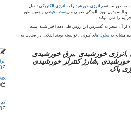
ه به طور مستقیم
انرژی خورشید
را به
انرژی الکتریکی
تبدیل
 و البته بدون نویز ،آلودگی صوتی و
زیست محیطی
و همین طور
آیند را طی میکند .
ه از آن منجر به گسترش این روش طی دهه اخیر شده است .
ده مشابه به
سلول ها
ی کنونی ، توانسته بودند انقلابی در صنعت به
,انرژی خورشیدی ,برق خورشیدی
ی خورشیدی ,شارژ کنترلر خورشیدی
انوا
ژی پاک
0
BMS در ساختما
9
کم ش
9