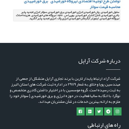
نوشتن طرح توجیه اقتصادی نیروگاه خورشیدی
برق خورشییدی
محاسبه قیمت سولار
سلول خورشیدی , پنل خورشیدی ,انرژی خورشیدی ,برق خورشیدی ,سولار ,انرژی تجدید پذیر
,باتری خورشیدی ,شارژ کنترلر خورشیدی , یوپی اس , ups , نیروگاه های خورشیدی , هزینه احداث
نیروگاه خورشیدی , اینورتر ,آبگرمکن خورشیدی ,انرژی پاک , انرژِی تجدید پذیر آنگرید,
درباره شرکت آراپل
شرکت آراد ارتباط پایدار لارین با برند تجاری آراپل متشکل از جمعی از
مهندسین پویا و خلاق به شمار 29119 در اداره ثبت شرکت های استان البرز
به ثبت رسیده است. گروه موسسین با در اختیار داشتن کادری متخصص و
نوگرا، با اتکا به سالها فعالیت در حوزه انرژی و برق خورشیدی | سولار خود را
ملزم به ارائه بهترین خدمات در شاًن مشتریان میداند.
راه های ارتباطی