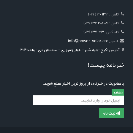
: تلفن
(026) 36133
: تلفن
(026) 34208006
: تلفکس
(026) 36133
ایمیل :
power-solar.co
info
آدرس :
کرج -جهانشهر- بلوار جمهوری - ساختمان دی - واحد404
خبرنامه چیست!
با عضویت در خبرنامه از بروز ترین اخبار مطلع شوید.
رایانامه
ثبت نام