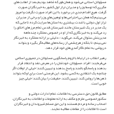
مسؤولان استانی می‌شود و همان‌طور که شاهد بودیم بعد از اهانت‌های
مکرری که توسط وزرا و مدیران تراز اول کشور به خبرنگاران صورت
گرفت، هیچ اقدام جدی در برخورد با این افراد صورت نگرفت و امروز
می‌بینیم که همان بی‌احترامی‌ها و توهین‌های وزرا و برخی از مدیران
تراز اول دولتی با شدت بیشتری به استان‌ها سرایت کرده، تا جایی که
یک مدیر در یک شهرستان مانند شهرستان قدس تمام مرز‌های اخلاق را
رد می‌کند و به خبرنگاری که از او در خصوص عملکرد چندماهه
مدیریتش سئوال می‌کند، می‌گوید: «دلیلی بر ارائه عملکرد به خبرنگار
نمی‌بینم» تا بلکه زهرچشمی از رسانه‌های مطالبه‌گر بگیرد و بتواند
درپوشی به تمام ناکارآمدی‌های خود قرار دهد.
رهبر انقلاب در ارتباط با لزوم پاسخگویی مسئولان در جمهوری اسلامی
می‌فرمایند: افراد، مسؤولان، خودشان را در معرض نقد و انتقاد قرار
بدهند و پاسخگو باشند و پاسخ بدهند و تبیین کنند؛ خیلی از اوقات اگر
چنانچه یک انتقادی به کسی بشود، این فرصتی است برای او که بتواند
ذهن‌ها را روشن کند، تبیین کنند، حقیقت را بیان کنند؛ خیلی چیز
خوبی است.
مطابق قانون حق دسترسی به اطلاعات، تمام ادارات دولتی و
سکتورخصوصی ملزم و مکلف به ارائه معلومات و اطلاعات به خبرنگاران،
اصحاب رسانه و مردم هستند و این حق مسلم شهروندان و خبرنگاران
است تا اطلاعات را از مقامات مطالبه نمایند.