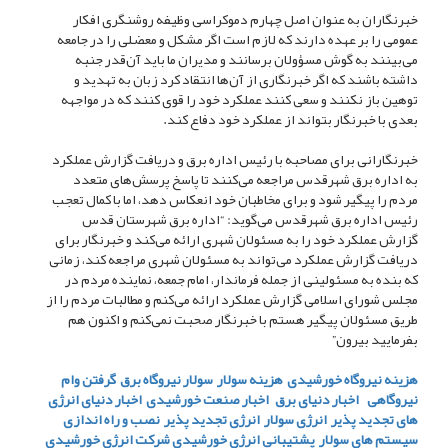
خبرنگاران به عنوان اصل چهارم دموکراسی وظیفه روشنگری افکار
عمومی را بر عهده دارند که لازم است اگر مشکل و معضلی را در جامعه
می‌بینند به گوش مسؤولان برسانند و مدیران ما باید آن‌قدر جنبه
داشته باشند که اگر خبرنگاری از آن‌ها انتقاد کرد زبان به تهدید و
توهین باز نکنند و سعی کنند عملکرد خود را قوی کنند که در مواجهه
بعدی با خبرنگار بتواند از عملکرد خود دفاع کند.
خبرنگارانی برای مصاحبه با رئیس اداره برق و دریافت گزارش عملکرد
به اداره برق شهرقدس مراجعه می‌کنند تا پاسخ پرسش‌های متعدد
مردم را پیگیر شود و برای مخاطبان خود انعکاس دهد، اما با کمال تعجب
رئیس اداره برق شهرقدس می‌گوید: “اداره برق شهرستان قدس
گزارش عملکرد خود را به مسئولان شهری ارائه می‌کند و خبرنگار برای
دریافت گزارش عملکرد می‌تواند به مسئولان شهری مراجعه کند، زمانی
که بنده به مسئولینی از جمله فرماندار، امام جمعه، نماینده مردم در
مجلس شورای اسلامی گزارش عملکرد ارائه می‌کنم و مطالبات مردم را از
طریق مسئولان پیگیر هستم با خبرنگار صحبت نمی‌کنم و اکنون هم
بفرمایید بیرون”
هزینه نیروگاه خورشیدی
هزینه سولار
سولار
نیروگاه برق
گرفتن وام
نیروگاهی
اخبار دنیای برق
اخبار صنعت خورشیدی
اخبار دنیای انرژی
های تجدید پذیر
انرژی سولار
انرژی تجدید پذیر
نصب و راه اندازی
سیستم های سولار
پشتیبانی انرژی خورشیدی
شرکت انرژی خورشیدی