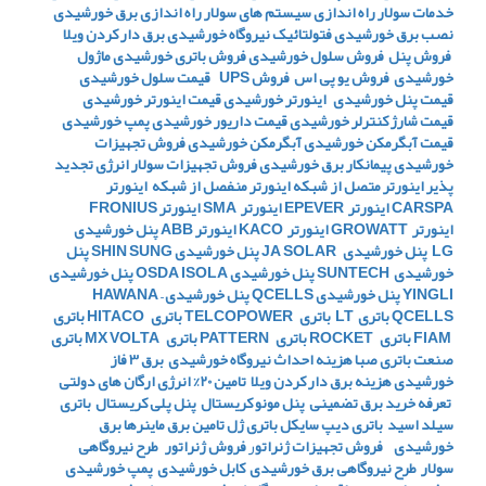
خدمات سولار
راه اندازی سیستم های سولار
راه اندازی برق خورشیدی
نصب برق خورشیدی
فتولتائیک
نیروگاه خورشیدی
برق دار کردن ویلا
فروش پنل
فروش سلول خورشیدی
فروش باتری خورشیدی
ماژول
خورشیدی
فروش یو پی اس
فروش UPS
قیمت سلول خورشیدی
قیمت پنل خورشیدی
اینورتر خورشیدی
قیمت اینورتر خورشیدی
قیمت شارژ کنترلر خورشیدی
قیمت داریور خورشیدی
پمپ خورشیدی
قیمت آبگرمکن خورشیدی
آبگرمکن خورشیدی
فروش تجهیزات
خورشیدی
پیمانکار برق خورشیدی
فروش تجهیزات سولار
انرژی تجدید
پذیر
اینورتر متصل از شبکه
اینورتر منفصل از شبکه
اینورتر
CARSPA
اینورتر EPEVER
اینورتر SMA
اینورتر FRONIUS
اینورتر GROWATT
اینورتر KACO
اینورتر ABB
پنل خورشیدی
LG
پنل خورشیدی JA SOLAR
پنل خورشیدی SHIN SUNG
پنل
خورشیدی SUNTECH
پنل خورشیدی OSDA ISOLA
پنل خورشیدی
YINGLI
پنل خورشیدی QCELLS
پنل خورشیدی HAWANA –
QCELLS
باتری LT
باتری TELCOPOWER
باتری HITACO
باتری
FIAM
باتری ROCKET
باتری PATTERN
باتری MX VOLTA
باتری
صنعت
باتری صبا
هزینه احداث نیروگاه خورشیدی
برق 3 فاز
خورشیدی
هزینه برق دار کردن ویلا
تامین 20% انرژی ارگان های دولتی
تعرفه خرید برق تضمینی
پنل مونو کریستال
پنل پلی کریستال
باتری
سیلد اسید
باتری دیپ سایکل
باتری ژل
تامین برق ماینرها برق
خورشیدی
فروش تجهیزات ژنراتو
ر
فروش ژنراتور
طرح نیروگاهی
سولار
طرح نیروگاهی برق خورشیدی
کابل خورشیدی
پمپ خورشیدی