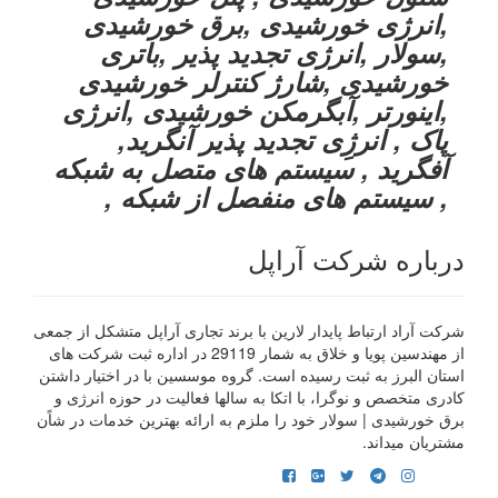
,انرژی خورشیدی ,برق خورشیدی
,سولار ,انرژی تجدید پذیر ,باتری
خورشیدی ,شارژ کنترلر خورشیدی
,اینورتر ,آبگرمکن خورشیدی ,انرژی
پاک , انرژِی تجدید پذیر آنگرید,
آفگرید , سیستم های متصل به شبکه
, سیستم های منفصل از شبکه ,
درباره شرکت آراپل
شرکت آراد ارتباط پایدار لارین با برند تجاری آراپل متشکل از جمعی
از مهندسین پویا و خلاق به شمار 29119 در اداره ثبت شرکت های
استان البرز به ثبت رسیده است. گروه موسسین با در اختیار داشتن
کادری متخصص و نوگرا، با اتکا به سالها فعالیت در حوزه انرژی و
برق خورشیدی | سولار خود را ملزم به ارائه بهترین خدمات در شاًن
مشتریان میداند.