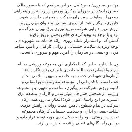
مهندس صبوری؛ مدیرعامل، در این مراسم که با حضور مالک
حسین زاده؛ دبیر شورای مرکزی ورزش وزارت نیرو و همراهی
جمعی از معاونان و مدیران شرکت و همچنین خانواده شهید
خابوری، برگزار شد، از نیروی انسانی به عنوان مهم‌ترین و با
ارزش‌ترین دارایی شرکت توزیع نیروی برق تهران بزرگ نام
برد و با توجه به پیچیدگی‌های خاص بخش توزیع برق و
گستردگی و استمرار شبانه روزی ارائه خدمات به شهروندان،
توجه ویژه به سلامت جسمانی و روانی کارکنان و تأمین نشاط
فردی و جمعی در سازمان را امری مهم و ضروری دانست.
وی با اشاره به این که نامگذاری این مجموعه ورزشی به نام
شهید والامقام نعمت الله خابوری با هدف زنده نگاه داشتن
آرمان‌های شهدا در خدمت به جامعه و میهن اسلامی انجام
شده است، با قدردانی از مجموعه معاونت منابع انسانی و
کمیته ورزش شرکت در پیگیری، ساخت و تجهیز این مجموعه
ورزشی و همچنین همراهی مؤثر مدیر و کارکنان منطقه برق
افسریه در این راستا، عنوان کرد: انتظار می‌رود همه ارکان
شرکت در تمام سطوح، تأمین امنیت روانی، آرامش فردی،
نشاط جمعی و اداری و سلامت جسمانی کارکنان مجموعه
تحت سرپرستی خود را به شکل جدی مورد توجه قرار داده و
در این راه، گام‌های عملی و نتیجه بخش، بردارند.