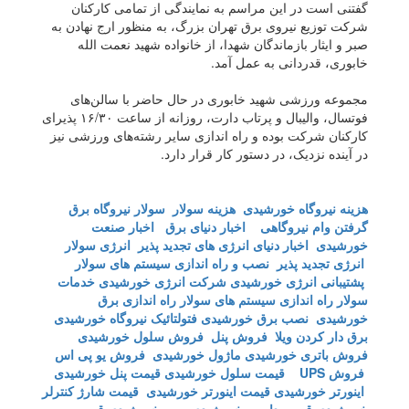
گفتنی است در این مراسم به نمایندگی از تمامی کارکنان
شرکت توزیع نیروی برق تهران بزرگ، به منظور ارج نهادن به
صبر و ایثار بازماندگان شهدا، از خانواده شهید نعمت الله
خابوری، قدردانی به عمل آمد.
مجموعه ورزشی شهید خابوری در حال حاضر با سالن‌های
فوتسال، والیبال و پرتاب دارت، روزانه از ساعت ۱۶/۳۰ پذیرای
کارکنان شرکت بوده و راه اندازی سایر رشته‌های ورزشی نیز
در آینده نزدیک، در دستور کار قرار دارد.
هزینه نیروگاه خورشیدی
هزینه سولار
سولار
نیروگاه برق
گرفتن وام نیروگاهی
اخبار دنیای برق
اخبار صنعت
خورشیدی
اخبار دنیای انرژی های تجدید پذیر
انرژی سولار
انرژی تجدید پذیر
نصب و راه اندازی سیستم های سولار
پشتیبانی انرژی خورشیدی
شرکت انرژی خورشیدی
خدمات
سولار
راه اندازی سیستم های سولار
راه اندازی برق
خورشیدی
نصب برق خورشیدی
فتولتائیک
نیروگاه خورشیدی
برق دار کردن ویلا
فروش پنل
فروش سلول خورشیدی
فروش باتری خورشیدی
ماژول خورشیدی
فروش یو پی اس
فروش UPS
قیمت سلول خورشیدی
قیمت پنل خورشیدی
اینورتر خورشیدی
قیمت اینورتر خورشیدی
قیمت شارژ کنترلر