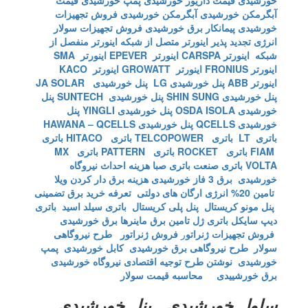
خورشیدی
قیمت داریور خورشیدی
پمپ خورشیدی
قیمت
آبگرمکن خورشیدی
آبگرمکن خورشیدی
فروش تجهیزات
خورشیدی
پیمانکار برق خورشیدی
فروش تجهیزات سولار
انرژی تجدید پذیر
اینورتر متصل از شبکه
اینورتر منفصل از
شبکه
اینورتر CARSPA
اینورتر EPEVER
اینورتر SMA
اینورتر FRONIUS
اینورتر GROWATT
اینورتر KACO
اینورتر ABB
پنل خورشیدی LG
پنل خورشیدی JA SOLAR
پنل خورشیدی SHIN SUNG
پنل خورشیدی SUNTECH
پنل
خورشیدی OSDA ISOLA
پنل خورشیدی YINGLI
پنل
خورشیدی QCELLS
پنل خورشیدی HAWANA – QCELLS
باتری LT
باتری TELCOPOWER
باتری HITACO
باتری
FIAM
باتری ROCKET
باتری PATTERN
باتری MX
VOLTA
باتری صنعت
باتری صبا
هزینه احداث نیروگاه
خورشیدی
برق 3 فاز خورشیدی
هزینه برق دار کردن ویلا
تامین 20% انرژی ارگان های دولتی
تعرفه خرید برق تضمینی
پنل مونو کریستال
پنل پلی کریستال
باتری سیلد اسید
باتری
دیپ سایکل
باتری ژل
تامین برق ماینرها برق خورشیدی
فروش تجهیزات ژنراتو
ر
فروش ژنراتور
طرح نیروگاهی
سولار
طرح نیروگاهی برق خورشیدی
کابل خورشیدی
پمپ
خورشیدی
نوشتن طرح توجیه اقتصادی نیروگاه خورشیدی
برق خورشییدی
محاسبه قیمت سولار
سلول خورشیدی , پنل خورشیدی