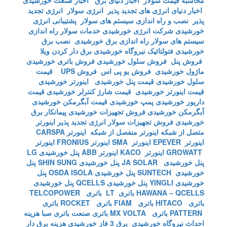
محاسبه قیمت سولار
اخبار دنیای برق
اخبار صنعت خورشیدی
اخبار دنیای انرژی های تجدید پذیر
انرژی سولار
انرژی تجدید
پذیر
نصب و راه اندازی سیستم های سولار
پشتیبانی انرژی
خورشیدی
شرکت انرژی خورشیدی
خدمات سولار
راه اندازی
سیستم های سولار
راه اندازی برق خورشیدی
نصب برق
خورشیدی
فتولتائیک
نیروگاه خورشیدی
برق دار کردن ویلا
فروش پنل
فروش سلول خورشیدی
فروش باتری خورشیدی
ماژول خورشیدی
فروش یو پی اس
فروش UPS
قیمت
سلول خورشیدی
قیمت پنل خورشیدی
اینورتر خورشیدی
قیمت اینورتر خورشیدی
قیمت شارژ کنترلر خورشیدی
قیمت
داریور خورشیدی
پمپ خورشیدی
قیمت آبگرمکن خورشیدی
آبگرمکن خورشیدی
فروش تجهیزات خورشیدی
پیمانکار برق
خورشیدی
فروش تجهیزات سولار
انرژی تجدید پذیر
اینورتر
متصل از شبکه
اینورتر منفصل از شبکه
اینورتر CARSPA
اینورتر EPEVER
اینورتر SMA
اینورتر FRONIUS
اینورتر
GROWATT
اینورتر KACO
اینورتر ABB
پنل خورشیدی LG
پنل خورشیدی JA SOLAR
پنل خورشیدی SHIN SUNG
پنل
خورشیدی SUNTECH
پنل خورشیدی OSDA ISOLA
پنل
خورشیدی YINGLI
پنل خورشیدی QCELLS
پنل خورشیدی
HAWANA – QCELLS
باتری LT
باتری TELCOPOWER
باتری HITACO
باتری FIAM
باتری ROCKET
باتری
PATTERN
باتری MX VOLTA
باتری صنعت
باتری صبا
هزینه
احداث نیروگاه خورشیدی
برق 3 فاز خورشیدی
هزینه برق دار