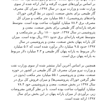
بر اساس برآورد‌های صورت گرفته و آمار ارائه شده از سوی
وزارت نفت و وزارت نیرو، در سال ۱۳۹۷، میزان کل مصرف
گاز طبیعی برای بخش صنعت، (بدون در نظ گرفتن خوراک
واحد‌های پتروشیمی)، ۵۵.۱ میلیارد متر مکعب و میزان کل
مصرف برق ۷۸.۴ میلیارد کیلووات ساعت بوده است. متوسط
تعرفه یارانه‌ای گاز طبیعی برای بخش صنعت، معدن و
پتروشیمی در سال ۱۳۹۷، حدود ۱۸۰۰ ریال بر مترمکعب و
متوسط تعرفه یارانه‌ای برق حدود ۶۷۱ ریال بوده است. میزان
کل یارانه پنهان بخش صنعت، معدن و پتروشیمی در سال
۱۳۹۷ حدود ۹.۵ میلیارد دلار برآورد شده است که ۵.۲ میلیارد
دلار مربوط به یارانه پنهان گاز طبیعی و ۴.۳ میلیارد دلار مربوط
به یارانه پنهان برق است.
همچنین بر اساس آخرین آمار منتشر شده از سوی وزارت نفت
و وزارت نیرو میزان مصرف کل گاز طبیعی در کشور در حوزه
صنعت، معدن و پتروشیمی ۵۵.۱ میلیارد متر مکعب (بدون در
نظر گرفتن خوراک پتروشیمی‌ها) و میزان فروش کل برق در
سال ۱۳۹۷ در بخش صنعت، معدن و پتروشیمی حود ۷۸.۴
میلیارد کیلووات ساعت بوده است. با در نظر گرفتن مفروضات
زیر، برآوردی از میزان یارانه پنهان در این بخش برای سال
۱۳۹۷ ارائه شده است.