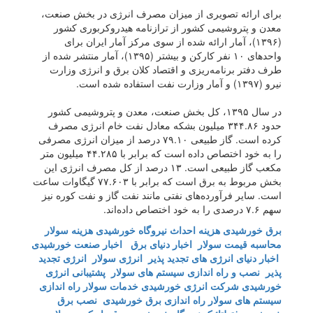
برای ارائه تصویری از میزان مصرف انرژی در بخش صنعت،
معدن و پتروشیمی کشور از ترازنامه هیدروکربوری کشور
(۱۳۹۶)، آمار ارائه شده از سوی مرکز آمار ایران برای
واحد‌های ۱۰ نفر کارکن و بیشتر (۱۳۹۵)، آمار منتشر شده از
طرف دفتر برنامه‌ریزی و اقتصاد کلان برق و انرژی وزارت
نیرو (۱۳۹۷) و آمار وزارت نفت استفاده شده است.
در سال ۱۳۹۵، کل بخش صنعت، معدن و پتروشیمی کشور
حدود ۳۴۴.۸۶ میلیون بشکه معادل نفت خام انرژی مصرف
کرده است. گاز طبیعی ۷۹.۱۰ درصد از میزان انرژی مصرفی
را به خود اختصاص داده است که برابر با ۴۴.۲۸۵ میلیون متر
مکعب گاز طبیعی است. ۱۳ درصد از کل مصرف انرژی این
بخش مربوط به برق است که برابر با ۷۷.۶۰۳ گیگاوات ساعت
است. سایر فرآورده‌های نفتی مانند نفت گاز و نفت کوره نیز
سهم ۷.۶ درصدی را به خود اختصاص داده‌اند.
برق خورشیدی
هزینه احداث نیروگاه خورشیدی
هزینه سولار
محاسبه قیمت سولار
اخبار دنیای برق
اخبار صنعت خورشیدی
اخبار دنیای انرژی های تجدید پذیر
انرژی سولار
انرژی تجدید
پذیر
نصب و راه اندازی سیستم های سولار
پشتیبانی انرژی
خورشیدی
شرکت انرژی خورشیدی
خدمات سولار
راه اندازی
سیستم های سولار
راه اندازی برق خورشیدی
نصب برق