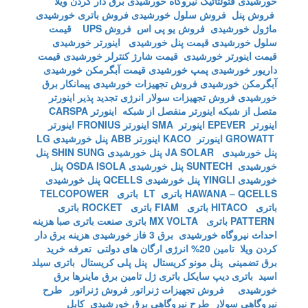
خورشیدی
فتولتائیک
نیروگاه خورشیدی
برق دار کردن ویلا
فروش پنل
فروش سلول خورشیدی
فروش باتری خورشیدی
ماژول خورشیدی
فروش یو پی اس
فروش UPS
قیمت
سلول خورشیدی
قیمت پنل خورشیدی
اینورتر خورشیدی
قیمت اینورتر خورشیدی
قیمت شارژ کنترلر خورشیدی
قیمت
داریور خورشیدی
پمپ خورشیدی
قیمت آبگرمکن خورشیدی
آبگرمکن خورشیدی
فروش تجهیزات خورشیدی
پیمانکار برق
خورشیدی
فروش تجهیزات سولار
انرژی تجدید پذیر
اینورتر
متصل از شبکه
اینورتر منفصل از شبکه
اینورتر CARSPA
اینورتر EPEVER
اینورتر SMA
اینورتر FRONIUS
اینورتر
GROWATT
اینورتر KACO
اینورتر ABB
پنل خورشیدی LG
پنل خورشیدی JA SOLAR
پنل خورشیدی SHIN SUNG
پنل
خورشیدی SUNTECH
پنل خورشیدی OSDA ISOLA
پنل
خورشیدی YINGLI
پنل خورشیدی QCELLS
پنل خورشیدی
HAWANA – QCELLS
باتری LT
باتری TELCOPOWER
باتری HITACO
باتری FIAM
باتری ROCKET
باتری
PATTERN
باتری MX VOLTA
باتری صنعت
باتری صبا
هزینه
احداث نیروگاه خورشیدی
برق 3 فاز خورشیدی
هزینه برق دار
کردن ویلا
تامین 20% انرژی ارگان های دولتی
تعرفه خرید
برق تضمینی
پنل مونو کریستال
پنل پلی کریستال
باتری سیلد
اسید
باتری دیپ سایکل
باتری ژل
تامین برق ماینرها برق
خورشیدی
فروش تجهیزات ژنراتو
ر
فروش ژنراتور
طرح
نیروگاهی سولار
طرح نیروگاهی برق خورشیدی
کابل