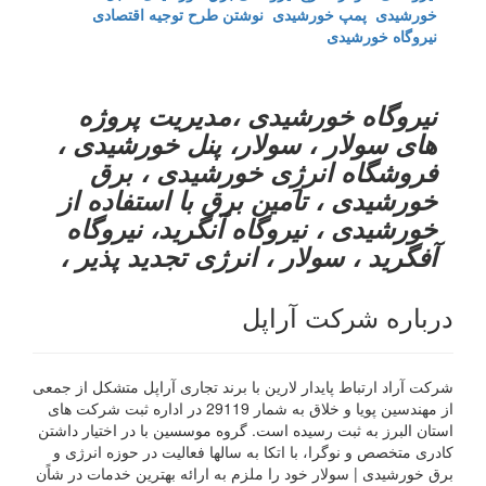
خورشیدی
پمپ خورشیدی
نوشتن طرح توجیه اقتصادی
نیروگاه خورشیدی
نیروگاه خورشیدی ،مدیریت پروژه
های سولار ، سولار، پنل خورشیدی ،
فروشگاه انرژِی خورشیدی ، برق
خورشیدی ، تامین برق با استفاده از
خورشیدی ، نیروگاه آنگرید، نیروگاه
آفگرید ، سولار ، انرژی تجدید پذیر ،
درباره شرکت آراپل
شرکت آراد ارتباط پایدار لارین با برند تجاری آراپل متشکل از جمعی
از مهندسین پویا و خلاق به شمار 29119 در اداره ثبت شرکت های
استان البرز به ثبت رسیده است. گروه موسسین با در اختیار داشتن
کادری متخصص و نوگرا، با اتکا به سالها فعالیت در حوزه انرژی و
برق خورشیدی | سولار خود را ملزم به ارائه بهترین خدمات در شاًن