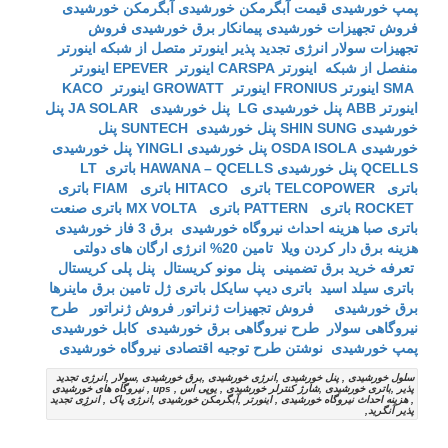
پمپ خورشیدی
قیمت آبگرمکن خورشیدی
آبگرمکن خورشیدی
فروش تجهیزات خورشیدی
پیمانکار برق خورشیدی
فروش
تجهیزات سولار
انرژی تجدید پذیر
اینورتر متصل از شبکه
اینورتر
منفصل از شبکه
اینورتر CARSPA
اینورتر EPEVER
اینورتر
SMA
اینورتر FRONIUS
اینورتر GROWATT
اینورتر KACO
اینورتر ABB
پنل خورشیدی LG
پنل خورشیدی JA SOLAR
پنل
خورشیدی SHIN SUNG
پنل خورشیدی SUNTECH
پنل
خورشیدی OSDA ISOLA
پنل خورشیدی YINGLI
پنل خورشیدی
QCELLS
پنل خورشیدی HAWANA – QCELLS
باتری LT
باتری TELCOPOWER
باتری HITACO
باتری FIAM
باتری
ROCKET
باتری PATTERN
باتری MX VOLTA
باتری صنعت
باتری صبا
هزینه احداث نیروگاه خورشیدی
برق 3 فاز خورشیدی
هزینه برق دار کردن ویلا
تامین 20% انرژی ارگان های دولتی
تعرفه خرید برق تضمینی
پنل مونو کریستال
پنل پلی کریستال
باتری سیلد اسید
باتری دیپ سایکل
باتری ژل
تامین برق ماینرها
برق خورشیدی
فروش تجهیزات ژنراتو
ر
فروش ژنراتور
طرح
نیروگاهی سولار
طرح نیروگاهی برق خورشیدی
کابل خورشیدی
پمپ خورشیدی
نوشتن طرح توجیه اقتصادی نیروگاه خورشیدی
سلول خورشیدی , پنل خورشیدی ,انرژی خورشیدی ,برق خورشیدی ,سولار ,انرژی تجدید
پذیر ,باتری خورشیدی ,شارژ کنترلر خورشیدی , یوپی اس , ups , نیروگاه های خورشیدی
, هزینه احداث نیروگاه خورشیدی , اینورتر ,آبگرمکن خورشیدی ,انرژی پاک , انرژِی تجدید
پذیر آنگرید,