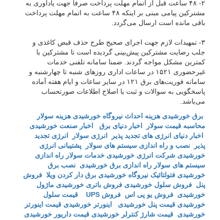
۲- ۴۸ ساعت قبل از اتمام مهلت پرداخت صرفاً جهت یادآوری به
مشترکین پیامی مبنی بر اینکه ۴۸ ساعت به اتمام مهلت پرداخت
باقی مانده است ارسال می‌گردد.
۳- تمهیدات لازم جهت اجرای صحیح طرح حذف قبض کاغذی و
جلب رضایت مشترکین پیش‌بینی گردیده است تا مشترکین با
کمترین مشکل مواجه گردند. ضمنا سامانه تلفنی خدمات
غیرحضوری ۱۵۲۱ در ساعات اداری روز‌های شنبه تا چهارشنبه و
سامانه فوریت‌های برق ۱۲۱ در سایر ساعات و ایام هفته آماده
پاسخگویی به سوالات و ثبت یا اصلاح اطلاعات صورتحساب
می‌باشد.
برق خورشیدی
هزینه احداث نیروگاه خورشیدی
هزینه سولار
محاسبه قیمت سولار
اخبار دنیای برق
اخبار صنعت خورشیدی
اخبار دنیای انرژی های تجدید پذیر
انرژی سولار
انرژی تجدید
پذیر
نصب و راه اندازی سیستم های سولار
پشتیبانی انرژی
خورشیدی
شرکت انرژی خورشیدی
خدمات سولار
راه اندازی
سیستم های سولار
راه اندازی برق خورشیدی
نصب برق
خورشیدی
فتولتائیک
نیروگاه خورشیدی
برق دار کردن ویلا
فروش
پنل
فروش سلول خورشیدی
فروش باتری خورشیدی
ماژول
خورشیدی
فروش یو پی اس
فروش UPS
قیمت سلول
خورشیدی
قیمت پنل خورشیدی
اینورتر خورشیدی
قیمت اینورتر
خورشیدی
قیمت شارژ کنترلر خورشیدی
قیمت داریور خورشیدی