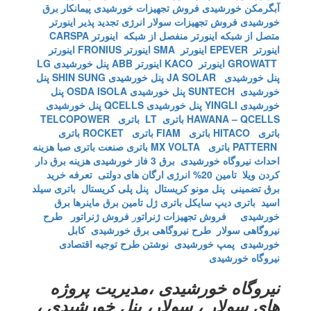
آبگرمکن خورشیدی
فروش تجهیزات خورشیدی
پیمانکار برق
خورشیدی
فروش تجهیزات سولار
انرژی تجدید پذیر
اینورتر
متصل از شبکه
اینورتر منفصل از شبکه
اینورتر CARSPA
اینورتر EPEVER
اینورتر SMA
اینورتر FRONIUS
اینورتر
GROWATT
اینورتر KACO
اینورتر ABB
پنل خورشیدی LG
پنل خورشیدی JA SOLAR
پنل خورشیدی SHIN SUNG
پنل
خورشیدی SUNTECH
پنل خورشیدی OSDA ISOLA
پنل
خورشیدی YINGLI
پنل خورشیدی QCELLS
پنل خورشیدی
HAWANA – QCELLS
باتری LT
باتری TELCOPOWER
باتری HITACO
باتری FIAM
باتری ROCKET
باتری
PATTERN
باتری MX VOLTA
باتری صنعت
باتری صبا
هزینه
احداث نیروگاه خورشیدی
برق 3 فاز خورشیدی
هزینه برق دار
کردن ویلا
تامین 20% انرژی ارگان های دولتی
تعرفه خرید
برق تضمینی
پنل مونو کریستال
پنل پلی کریستال
باتری سیلد
اسید
باتری دیپ سایکل
باتری ژل
تامین برق ماینرها برق
خورشیدی
فروش تجهیزات ژنراتو
ر
فروش ژنراتور
طرح
نیروگاهی سولار
طرح نیروگاهی برق خورشیدی
کابل
خورشیدی
پمپ خورشیدی
نوشتن طرح توجیه اقتصادی
نیروگاه خورشیدی
نیروگاه خورشیدی ،مدیریت پروژه
های سولار ، سولار، پنل خورشیدی ،