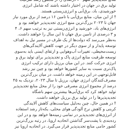
تولید برق در جهان در اختیار داشته باشند که شامل انرژی
خورشیدی، باد، برق‌آبی و انرژی‌‌زیستی هستند.
‼️ از این میان، منابع برق‌آبی با تامین ۱۶ درصد از برق مورد نیاز
جهان تا ۲۰۲۳ بزرگ‌ترین منبع انرژی تجدیدپذیر خواهند بود و
انرژی‌های باد، خورشید و انرژی‌زیستی نیز به ترتیب سهم ۶، ۴
و ۳ درصدی از تامین برق جهان تا این سال را خواهند داشت.
به‌نظر می‌رسد که دولت‌ها از یک طرف در مسیر نیل به اهداف
توسعه پایدار و از سوی دیگر در جهت کاهش آلایندگی‌های
زیست‌محیطی، تغییرات آب‌و‌هوایی و ارتقای ایمنی باید به‌سوی
توسعه ظرفیت منابع انرژی پاک و تجدید‌پذیر برای تولید برق و
انرژی حرکت کنند. در این میان برزیل دارای ترکیب انرژی
پاک‌تری نسبت به سایر کشورها خواهد بود و چین نیز رشد
قابل‌توجهی در این زمینه خواهد داشت. در میان بزرگ‌ترین
مصرف‌کنندگان انرژی جهان، برزیل تا سال ۲۰۲۳، نزدیک به ۴۵
درصد از مجموع انرژی مصرفی خود را از محل منابع تجدیدپذیر
تولید خواهد کرد که برق‌آبی‌ها بیشترین سهم باشگاه‌
تجدید‌پذیرها را در تولید برق برزیل خواهند داشت.
‼️ در همین حال، چین به‌دلیل سیاست‌های کاهش آلایندگی
کربنی و کاهش نرخ آلودگی هوای محلی، یکه‌تاز رشد استفاده
از انرژی‌های تجدید‌پذیر در تمامی زمینه‌ها خواهد بود و در این
رده‌بندی با پشت‌سر گذاشتن اتحادیه‌ اروپا، در رتبه بزرگ‌ترین
کشور حامی منابع تجدیدپذیر قرار می‌گیرد. در اتحادیه‌ اروپا نیز