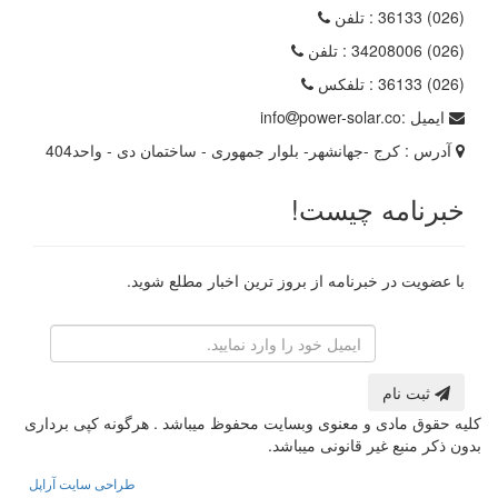
(026) 36133
: تلفن
(026) 34208006
: تلفن
(026) 36133
: تلفکس
ایمیل :
power-solar.co
info
آدرس :
کرج -جهانشهر- بلوار جمهوری - ساختمان دی - واحد404
خبرنامه چیست!
با عضویت در خبرنامه از بروز ترین اخبار مطلع شوید.
رایانامه
ثبت نام
کلیه حقوق مادی و معنوی وبسایت محفوظ میباشد . هرگونه کپی برداری
بدون ذکر منبع غیر قانونی میباشد.
طراحی سایت آراپل