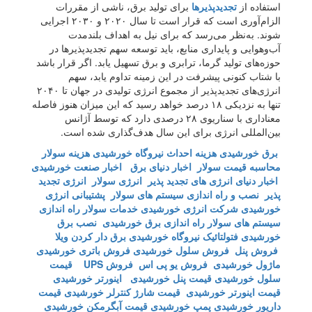
استفاده از
تجدیدپذیرها
برای تولید برق، ناشی از مقررات
الزام‌آوری است که قرار است تا سال ۲۰۲۰ و ۲۰۳۰ اجرایی
شوند. به‌نظر می‌رسد که برای نیل به اهداف بلند‌مدت
آب‌و‌هوایی و پایداری منابع، باید توسعه سهم تجدیدپذیرها در
حوزه‌های تولید گرما، ترابری و برق تسهیل یابد. اگر قرار باشد
با شتاب کنونی پیشرفت در این زمینه تداوم یابد، سهم
انرژی‌های تجدیدپذیر از مجموع انرژی تولیدی در جهان تا ۲۰۴۰
تنها به نزدیکی ۱۸ درصد خواهد رسید که این میزان هنوز فاصله
معناداری با سناریوی ۲۸ درصدی دارد که توسط آژانس
بین‌المللی انرژی برای این سال هدف‌گذاری شده است.
برق خورشیدی
هزینه احداث نیروگاه خورشیدی
هزینه سولار
محاسبه قیمت سولار
اخبار دنیای برق
اخبار صنعت خورشیدی
اخبار دنیای انرژی های تجدید پذیر
انرژی سولار
انرژی تجدید
پذیر
نصب و راه اندازی سیستم های سولار
پشتیبانی انرژی
خورشیدی
شرکت انرژی خورشیدی
خدمات سولار
راه اندازی
سیستم های سولار
راه اندازی برق خورشیدی
نصب برق
خورشیدی
فتولتائیک
نیروگاه خورشیدی
برق دار کردن ویلا
فروش پنل
فروش سلول خورشیدی
فروش باتری خورشیدی
ماژول خورشیدی
فروش یو پی اس
فروش UPS
قیمت
سلول خورشیدی
قیمت پنل خورشیدی
اینورتر خورشیدی
قیمت اینورتر خورشیدی
قیمت شارژ کنترلر خورشیدی
قیمت
داریور خورشیدی
پمپ خورشیدی
قیمت آبگرمکن خورشیدی