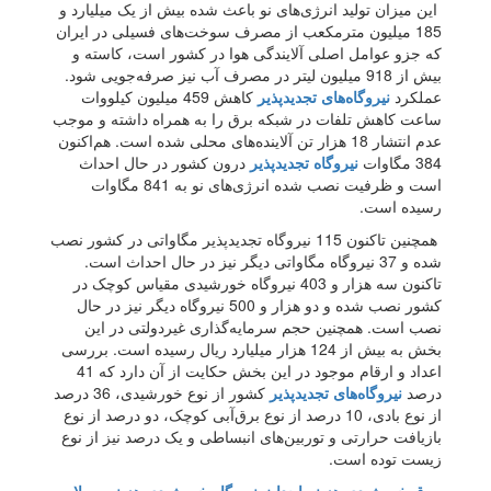
این میزان تولید انرژی‌های نو باعث شده بیش از یک میلیارد و
185 میلیون مترمکعب از مصرف سوخت‌های فسیلی در ایران
که جزو عوامل اصلی آلایندگی هوا در کشور است، کاسته و
بیش از 918 میلیون لیتر در مصرف آب نیز صرفه‌جویی شود.
عملکرد
نیروگاه‌های تجدیدپذیر
کاهش 459 میلیون کیلووات
ساعت کاهش تلفات در شبکه برق را به همراه داشته و موجب
عدم انتشار 18 هزار تن آلاینده‌های محلی شده است. هم‌اکنون
384 مگاوات
نیروگاه تجدیدپذیر
درون کشور در حال احداث
است و ظرفیت نصب شده انرژی‌های نو به 841 مگاوات
رسیده است.
همچنین تاکنون 115 نیروگاه تجدیدپذیر مگاواتی در کشور نصب
شده و 37 نیروگاه مگاواتی دیگر نیز در حال احداث است.
تاکنون سه هزار و 403 نیروگاه خورشیدی مقیاس کوچک در
کشور نصب شده و دو هزار و 500 نیروگاه دیگر نیز در حال
نصب است. همچنین حجم سرمایه‌گذاری غیردولتی در این
بخش به بیش از 124 هزار میلیارد ریال رسیده است. بررسی
اعداد و ارقام موجود در این بخش حکایت از آن دارد که 41
درصد
نیروگاه‌های تجدیدپذیر
کشور از نوع خورشیدی، 36 درصد
از نوع بادی، 10 درصد از نوع برق‌آبی کوچک، دو درصد از نوع
بازیافت حرارتی و توربین‌های انبساطی و یک درصد نیز از نوع
زیست توده است.