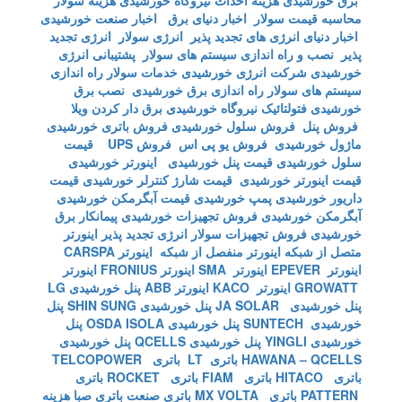
برق خورشیدی
هزینه احداث نیروگاه خورشیدی
هزینه سولار
محاسبه قیمت سولار
اخبار دنیای برق
اخبار صنعت خورشیدی
اخبار دنیای انرژی های تجدید پذیر
انرژی سولار
انرژی تجدید
پذیر
نصب و راه اندازی سیستم های سولار
پشتیبانی انرژی
خورشیدی
شرکت انرژی خورشیدی
خدمات سولار
راه اندازی
سیستم های سولار
راه اندازی برق خورشیدی
نصب برق
خورشیدی
فتولتائیک
نیروگاه خورشیدی
برق دار کردن ویلا
فروش پنل
فروش سلول خورشیدی
فروش باتری خورشیدی
ماژول خورشیدی
فروش یو پی اس
فروش UPS
قیمت
سلول خورشیدی
قیمت پنل خورشیدی
اینورتر خورشیدی
قیمت اینورتر خورشیدی
قیمت شارژ کنترلر خورشیدی
قیمت
داریور خورشیدی
پمپ خورشیدی
قیمت آبگرمکن خورشیدی
آبگرمکن خورشیدی
فروش تجهیزات خورشیدی
پیمانکار برق
خورشیدی
فروش تجهیزات سولار
انرژی تجدید پذیر
اینورتر
متصل از شبکه
اینورتر منفصل از شبکه
اینورتر CARSPA
اینورتر EPEVER
اینورتر SMA
اینورتر FRONIUS
اینورتر
GROWATT
اینورتر KACO
اینورتر ABB
پنل خورشیدی LG
پنل خورشیدی JA SOLAR
پنل خورشیدی SHIN SUNG
پنل
خورشیدی SUNTECH
پنل خورشیدی OSDA ISOLA
پنل
خورشیدی YINGLI
پنل خورشیدی QCELLS
پنل خورشیدی
HAWANA – QCELLS
باتری LT
باتری TELCOPOWER
باتری HITACO
باتری FIAM
باتری ROCKET
باتری
PATTERN
باتری MX VOLTA
باتری صنعت
باتری صبا
هزینه