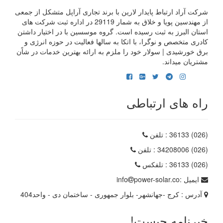
شرکت آراد ارتباط پایدار لارین با برند تجاری آراپل متشکل از جمعی
از مهندسین پویا و خلاق به شمار 29119 در اداره ثبت شرکت های
استان البرز به ثبت رسیده است. گروه موسسین با در اختیار داشتن
کادری متخصص و نوگرا، با اتکا به سالها فعالیت در حوزه انرژی و
برق خورشیدی | سولار خود را ملزم به ارائه بهترین خدمات در شاًن
مشتریان میداند.
راه های ارتباطی
(026) 36133
: تلفن
(026) 34208006
: تلفن
(026) 36133
: تلفکس
ایمیل :
power-solar.co
info
آدرس :
کرج -جهانشهر- بلوار جمهوری - ساختمان دی - واحد404
خبرنامه چیست!