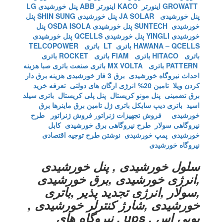
GROWATT
اینورتر KACO
اینورتر ABB
پنل خورشیدی LG
پنل خورشیدی JA SOLAR
پنل خورشیدی SHIN SUNG
پنل
خورشیدی SUNTECH
پنل خورشیدی OSDA ISOLA
پنل
خورشیدی YINGLI
پنل خورشیدی QCELLS
پنل خورشیدی
HAWANA – QCELLS
باتری LT
باتری TELCOPOWER
باتری HITACO
باتری FIAM
باتری ROCKET
باتری
PATTERN
باتری MX VOLTA
باتری صنعت
باتری صبا
هزینه
احداث نیروگاه خورشیدی
برق 3 فاز خورشیدی
هزینه برق دار
کردن ویلا
تامین 20% انرژی ارگان های دولتی
تعرفه خرید
برق تضمینی
پنل مونو کریستال
پنل پلی کریستال
باتری سیلد
اسید
باتری دیپ سایکل
باتری ژل
تامین برق ماینرها برق
خورشیدی
فروش تجهیزات ژنراتو
ر
فروش ژنراتور
طرح
نیروگاهی سولار
طرح نیروگاهی برق خورشیدی
کابل
خورشیدی
پمپ خورشیدی
نوشتن طرح توجیه اقتصادی
نیروگاه خورشیدی
سلول خورشیدی , پنل خورشیدی
,انرژی خورشیدی ,برق خورشیدی
,سولار ,انرژی تجدید پذیر ,باتری
خورشیدی ,شارژ کنترلر خورشیدی ,
یوپی اس , ups , نیروگاه های