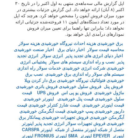
اپل گزارش مالی سه‌ماهه‌‌ی منتهی به اول اکتبر را در تاریخ ۳۰
اکتبر (۸ آبان) ارائه خواهد داد. این گزارش جزئیات بیشتری در
مورد میزان فروش آیفون را مشخص خواهد کرد. هرچند که اپل
در مورد تعداد دستگاه‌های آیفون ۱۱ فروخته‌شده جزئیاتی ارائه
نخواهد داد؛ بنابراین تنها راهنما برای تعیین میزان فروش
نمودارهای درآمدی اپل خواهد بود.
برق خورشیدی
هزینه احداث نیروگاه خورشیدی
هزینه سولار
محاسبه قیمت سولار
اخبار دنیای برق
اخبار صنعت خورشیدی
اخبار دنیای انرژی های تجدید پذیر
انرژی سولار
انرژی تجدید
پذیر
نصب و راه اندازی سیستم های سولار
پشتیبانی انرژی
خورشیدی
شرکت انرژی خورشیدی
خدمات سولار
راه اندازی
سیستم های سولار
راه اندازی برق خورشیدی
نصب برق
خورشیدی
فتولتائیک
نیروگاه خورشیدی
برق دار کردن ویلا
فروش پنل
فروش سلول خورشیدی
فروش باتری خورشیدی
ماژول خورشیدی
فروش یو پی اس
فروش UPS
قیمت
سلول خورشیدی
قیمت پنل خورشیدی
اینورتر خورشیدی
قیمت اینورتر خورشیدی
قیمت شارژ کنترلر خورشیدی
قیمت
داریور خورشیدی
پمپ خورشیدی
قیمت آبگرمکن خورشیدی
آبگرمکن خورشیدی
فروش تجهیزات خورشیدی
پیمانکار برق
خورشیدی
فروش تجهیزات سولار
انرژی تجدید پذیر
اینورتر
متصل از شبکه
اینورتر منفصل از شبکه
اینورتر CARSPA
اینورتر EPEVER
اینورتر SMA
اینورتر FRONIUS
اینورتر