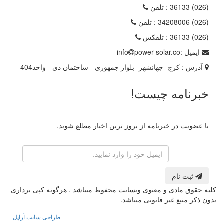
(026) 36133
: تلفن
(026) 34208006
: تلفن
(026) 36133
: تلفکس
ایمیل :
power-solar.co
info
آدرس :
کرج -جهانشهر- بلوار جمهوری - ساختمان دی - واحد404
خبرنامه چیست!
با عضویت در خبرنامه از بروز ترین اخبار مطلع شوید.
رایانامه
ثبت نام
کلیه حقوق مادی و معنوی وبسایت محفوظ میباشد . هرگونه کپی برداری
بدون ذکر منبع غیر قانونی میباشد.
طراحی سایت آراپل