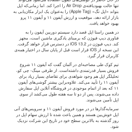
تنها حالت بهبود‌یافته‌ی Air Drop را اجرا کند. اما زمانی‌که اپل
بتواند «اپل تگ» (Apple Tag) را به‌عنوان یک ابزار مکان‌یابی به
بازار ارائه دهد، موقعیت و ارزش آیفون ۱۱ و آیفون ۱۱ پرو
بهبود خواهد یافت.
در همین راستا اپل قصد دارد سیستم دوربین آیفون را به
فناوری دیپ فیوژن که برمبنای یادگیری ماشین است، مجهز
کند. دیپ فیوژن در iOS 13.2 در دسترس قرار خواهد گرفت.
این نسخه از iOS قرار است قبل از پایان سال در اختیار همه‌ی
کاربران قرار گیرد.
تیم کوک طی مصاحبه‌ای در آلمان گفت که آیفون ۱۱ شروع
فروش بسیار قدرتمندی داشته‌است. از طرفی مینگ- چی کو،
تحلیلگر اپل هم وجود شواهدی برای تقاضای بسیار زیاد برای
آیفون ۱۱ را تأیید می‌کند. علاوه‌براین بیشتر گوشی‌های آیفون
۱۱ که بعد از اتمام موجودی در فروشگاه آنلاین اپل سفارش
داده‌ می‌شوند، پس از دو تا سه هفته طول می‌کشد از سوی
اپل تأمین می‌شوند.
سرمایه‌گذارها در در مورد فروش آیفون ۱۱ و سرویس‌های آتی
اپل خوش‌بین هستند و همین باعث شده تا ارزش سهام اپل در
روز گذشته به بالاترین سطح خود در تاریخ این شرکت نزدیک
شود.