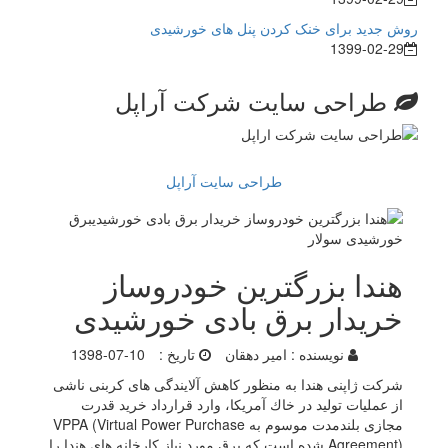
روش جدید برای خنک کردن پنل های خورشیدی
1399-02-29
طراحی سایت شرکت آراپل
طراحی سایت آراپل
هندا بزرگترین خودروساز
خریدار برق بادی خورشیدی
نویسنده :
امیر دهقان
تاریخ :
1398-07-10
شركت ژاپنی هندا به منظور كاهش آلایندگی های كربنی ناشی
از عملیات تولید در خاك آمریكا، وارد قرارداد خرید قدرت
مجازی بلندمدت موسوم به VPPA (Virtual Power Purchase
Agreement) شده است كه برق مورد نیاز كارخانه های هندا را