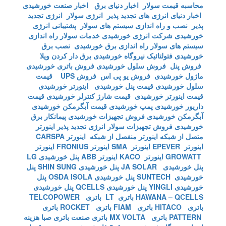
محاسبه قیمت سولار
اخبار دنیای برق
اخبار صنعت خورشیدی
اخبار دنیای انرژی های تجدید پذیر
انرژی سولار
انرژی تجدید
پذیر
نصب و راه اندازی سیستم های سولار
پشتیبانی انرژی
خورشیدی
شرکت انرژی خورشیدی
خدمات سولار
راه اندازی
سیستم های سولار
راه اندازی برق خورشیدی
نصب برق
خورشیدی
فتولتائیک
نیروگاه خورشیدی
برق دار کردن ویلا
فروش پنل
فروش سلول خورشیدی
فروش باتری خورشیدی
ماژول خورشیدی
فروش یو پی اس
فروش UPS
قیمت
سلول خورشیدی
قیمت پنل خورشیدی
اینورتر خورشیدی
قیمت اینورتر خورشیدی
قیمت شارژ کنترلر خورشیدی
قیمت
داریور خورشیدی
پمپ خورشیدی
قیمت آبگرمکن خورشیدی
آبگرمکن خورشیدی
فروش تجهیزات خورشیدی
پیمانکار برق
خورشیدی
فروش تجهیزات سولار
انرژی تجدید پذیر
اینورتر
متصل از شبکه
اینورتر منفصل از شبکه
اینورتر CARSPA
اینورتر EPEVER
اینورتر SMA
اینورتر FRONIUS
اینورتر
GROWATT
اینورتر KACO
اینورتر ABB
پنل خورشیدی LG
پنل خورشیدی JA SOLAR
پنل خورشیدی SHIN SUNG
پنل
خورشیدی SUNTECH
پنل خورشیدی OSDA ISOLA
پنل
خورشیدی YINGLI
پنل خورشیدی QCELLS
پنل خورشیدی
HAWANA – QCELLS
باتری LT
باتری TELCOPOWER
باتری HITACO
باتری FIAM
باتری ROCKET
باتری
PATTERN
باتری MX VOLTA
باتری صنعت
باتری صبا
هزینه