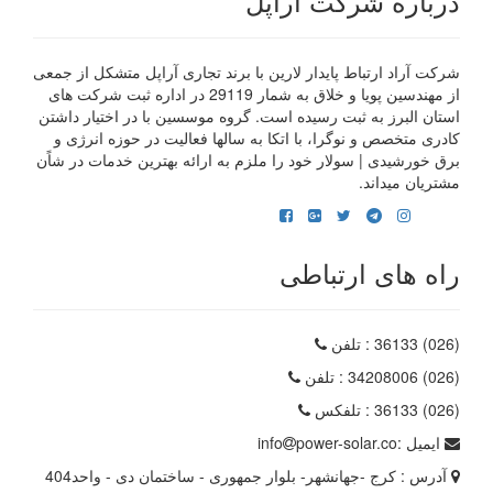
درباره شرکت آراپل
شرکت آراد ارتباط پایدار لارین با برند تجاری آراپل متشکل از جمعی
از مهندسین پویا و خلاق به شمار 29119 در اداره ثبت شرکت های
استان البرز به ثبت رسیده است. گروه موسسین با در اختیار داشتن
کادری متخصص و نوگرا، با اتکا به سالها فعالیت در حوزه انرژی و
برق خورشیدی | سولار خود را ملزم به ارائه بهترین خدمات در شاًن
مشتریان میداند.
راه های ارتباطی
(026) 36133
: تلفن
(026) 34208006
: تلفن
(026) 36133
: تلفکس
ایمیل :
power-solar.co
info
آدرس :
کرج -جهانشهر- بلوار جمهوری - ساختمان دی - واحد404