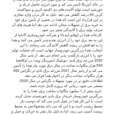
در خاك آمریكا تأمین می كند و چون انرژی حاصل از باد و
خورشید است تولید آلاینده های دی اكسید كربن و منواكسید
كربن 60 درصد كاهش می دهد. دلیل به كار بردن واژه مجازی
در این قرارداد این است كه هندا در بخشی از تأمین برق خود
به خرید برق از تسهیلات محلی ادامه می دهد اما هزینه های آن
صرف تولید برق با آلایندگی صفر می شود.
كارخانه هندا در اوهایو ایندیانا و شركت خودروسازی آلاباما از
این به بعد برق خود را از انرژی تجدیدپذیر تأمین می كنند و هندا
را به اهدافش در زمینه كاهش آلایندگی می رسانند. با این
انتخاب، هندا بزرگترین خودروساز جهانی است كه عملیات تولید
خود را با انرژی بازگشت پذیر انجام می دهد. از پاییز سال
2020 مزرعه برق بادی «بویلینگ اسپرینگز ویند» در اوكلاهما
530 هزار مگاوات-ساعت در سال برق مورد نیاز هندا را تأمین
می كند و از پاییز سال 2021 مزرعه برق بادی در تگزاس 482
هزار مگاوات-ساعت دیگر در اختیار هندا قرار می دهد.
اطلاعات دقیق تر در مورد تسهیلات تگزاس در سال 2020
منتشر می شود، زمانی كه پروژه كامل شده باشد.
خرید بیش از 1 میلیون مگاوات-ساعت برق، هندا را به
بزرگترین خودروساز خریدار برق بادی خورشیدی تبدیل كرده
است. با این كار هندا در عمل ثابت می كند كه دوست دار
محیط زیست است و با این كه می داند محصولاتش به محیط
زیست آسیب می زنند، اما به دلیل نیاز بشر به حركت و حمل و