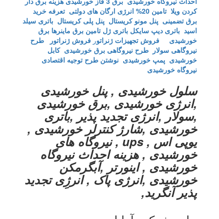
احداث نیروگاه خورشیدی
برق 3 فاز خورشیدی
هزینه برق دار
کردن ویلا
تامین 20% انرژی ارگان های دولتی
تعرفه خرید
برق تضمینی
پنل مونو کریستال
پنل پلی کریستال
باتری سیلد
اسید
باتری دیپ سایکل
باتری ژل
تامین برق ماینرها برق
خورشیدی
فروش تجهیزات ژنراتو
ر
فروش ژنراتور
طرح
نیروگاهی سولار
طرح نیروگاهی برق خورشیدی
کابل
خورشیدی
پمپ خورشیدی
نوشتن طرح توجیه اقتصادی
نیروگاه خورشیدی
سلول خورشیدی , پنل خورشیدی
,انرژی خورشیدی ,برق خورشیدی
,سولار ,انرژی تجدید پذیر ,باتری
خورشیدی ,شارژ کنترلر خورشیدی ,
یوپی اس , ups , نیروگاه های
خورشیدی , هزینه احداث نیروگاه
خورشیدی , اینورتر ,آبگرمکن
خورشیدی ,انرژی پاک , انرژِی تجدید
پذیر آنگرید,