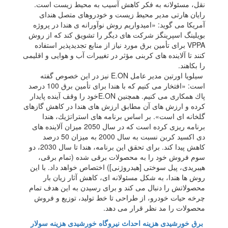
نقل، مسئولانه به فكر كاهش آسیب به محیط زیست است.
رایان هارتی مدیر محیط زیست و خودروهای متصل هندای
آمریكا می گوید: «امیدواریم روش نوآورانه ی هندا در پروژه
بویلینگ اسپرینگز شركت های دیگر را تشویق كند كه از روش
VPPA برای تأمین برق مورد نیاز از منابع تجدیدپذیر استفاده
كنند تا آلاینده های كربنی مؤثر در تغییرات آب و هوایی و اقلیمی
را بكاهند.
سیلویا اورتین مدیر عامل E.ON نیز در این خصوص گفته
است: «افتخار می كنیم كه با هندا برای تأمین برق 100 درصد
پاك همكاری می كنیم. همچنین E.ONخود را وقف آینده پایدار
كرده و ارزش های آن مطابق ارزش های هندا در كاهش گازهای
گلخانه ای است». بر اساس برنامه های استراتژیك، هندا
برنامه ریزی كرده است كه در سال 2050 میزان آلاینده های
دی اكسید كربن نسبت به سال 2000 به میزان 50 درصد
كاهش پیدا كند. برای تحقق این برنامه، هندا تا سال 2030، دو
سوم فروش خود را به محصولات برقی شده (تمام برقی،
هیبریدی، پیل سوختی [هیدروژنی]) اختصاص خواهد داد. با این
روش ها هندا، به شكل مسئولانه ای، كاهش آثار زیان بار
محصولاتش را دنبال می كند و برای رسیدن به این هدف تمام
چرخه حیات خودرو، از طراحی تا خط تولید، توزیع و فروش
محصولات را مد نظر قرار می دهد.
برق خورشیدی
هزینه احداث نیروگاه خورشیدی
هزینه سولار