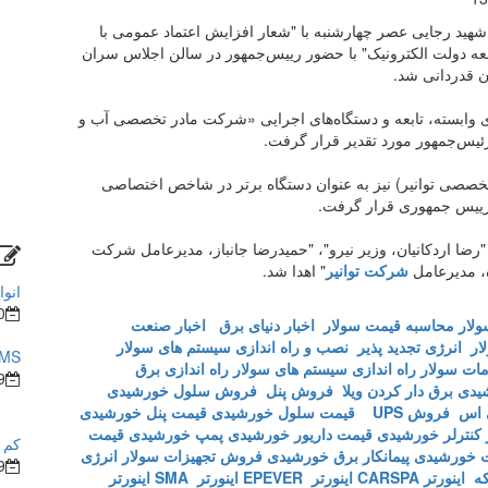
هید رجایی عصر چهارشنبه با "شعار افزایش اعتماد عمومی با
ه دولت الکترونیک" با حضور رییس‌جمهور در سالن اجلاس سران
ن قدردانی شد.
 وابسته، تابعه و دستگاه‌های اجرایی «شرکت مادر تخصصی آب و
ئیس‌جمهور مورد تقدیر قرار گرفت.
خصصی توانیر) نیز به عنوان دستگاه برتر در شاخص اختصاصی
رییس جمهوری قرار گرفت.
رضا اردکانیان، وزیر نیرو"، "حمیدرضا جانباز، مدیرعامل شرکت
، مدیرعامل
شرکت توانیر
" اهدا شد.
انوا
0
ولار
محاسبه قیمت سولار
اخبار دنیای برق
اخبار صنعت
ار
انرژی تجدید پذیر
نصب و راه اندازی سیستم های سولار
BMS در ساختما
ات سولار
راه اندازی سیستم های سولار
راه اندازی برق
9
شیدی
برق دار کردن ویلا
فروش پنل
فروش سلول خورشیدی
 اس
فروش UPS
قیمت سلول خورشیدی
قیمت پنل خورشیدی
کنترلر خورشیدی
قیمت داریور خورشیدی
پمپ خورشیدی
قیمت
کم ش
 خورشیدی
پیمانکار برق خورشیدی
فروش تجهیزات سولار
انرژی
9
که
اینورتر CARSPA
اینورتر EPEVER
اینورتر SMA
اینورتر