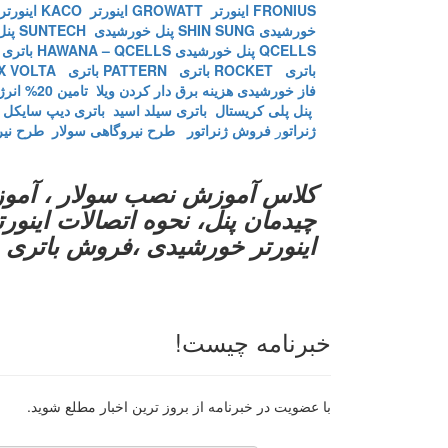
FRONIUS
اینورتر GROWATT
اینورتر KACO
اینورتر BB
خورشیدی SHIN SUNG
پنل خورشیدی SUNTECH
پنل 
QCELLS
پنل خورشیدی HAWANA – QCELLS
باتری T
باتری ROCKET
باتری PATTERN
باتری MX VOLTA
فاز خورشیدی
هزینه برق دار کردن ویلا
تامین 20% انرژی ارگان های دولتی
پنل پلی کریستال
باتری سیلد اسید
باتری دیپ سایکل
ژنراتو
ر
فروش ژنراتور
طرح نیروگاهی سولار
طرح نی
کلاس آموزش نصب سولار ، آموز
چیدمان پنل، نحوه اتصالات این
اینورتر خورشیدی ،فروش باتری 
خبرنامه چیست!
با عضویت در خبرنامه از بروز ترین اخبار مطلع شوید.
رایانامه