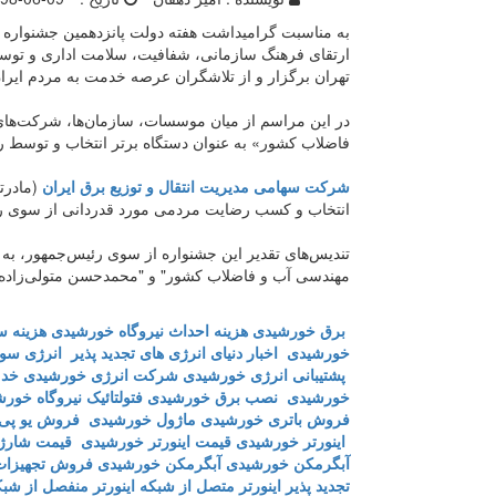
به مناسبت گرامیداشت هفته دولت پانزدهمین جشنواره ش
ارتقای فرهنگ سازمانی، شفافیت، سلامت اداری و توسع
تهران برگزار و از تلاشگران عرصه خدمت به مردم ایرا
در این مراسم از میان موسسات، سازمان‌ها، شرکت‌های
فاضلاب کشور» به عنوان دستگاه برتر انتخاب و توسط ر
شرکت سهامی مدیریت انتقال و توزیع برق ایران
(مادرت
انتخاب و کسب رضایت مردمی مورد قدردانی از سوی 
تندیس‌های تقدیر این جشنواره از سوی رئیس‌جمهور، به "
مهندسی آب و فاضلاب کشور" و "محمدحسن متولی‌زاده
برق خورشیدی
هزینه احداث نیروگاه خورشیدی
هزینه س
خورشیدی
اخبار دنیای انرژی های تجدید پذیر
انرژی سول
پشتیبانی انرژی خورشیدی
شرکت انرژی خورشیدی
خدم
خورشیدی
نصب برق خورشیدی
فتولتائیک
نیروگاه خور
فروش باتری خورشیدی
ماژول خورشیدی
فروش یو پی
اینورتر خورشیدی
قیمت اینورتر خورشیدی
قیمت شارژ 
آبگرمکن خورشیدی
آبگرمکن خورشیدی
فروش تجهیزات
تجدید پذیر
اینورتر متصل از شبکه
اینورتر منفصل از شب