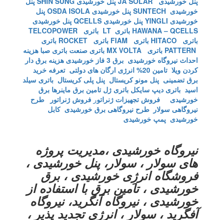
پنل خورشیدی JA SOLAR
پنل خورشیدی SHIN SUNG
پنل
خورشیدی SUNTECH
پنل خورشیدی OSDA ISOLA
پنل
خورشیدی YINGLI
پنل خورشیدی QCELLS
پنل خورشیدی
HAWANA – QCELLS
باتری LT
باتری TELCOPOWER
باتری HITACO
باتری FIAM
باتری ROCKET
باتری
PATTERN
باتری MX VOLTA
باتری صنعت
باتری صبا
هزینه
احداث نیروگاه خورشیدی
برق 3 فاز خورشیدی
هزینه برق دار
کردن ویلا
تامین 20% انرژی ارگان های دولتی
تعرفه خرید
برق تضمینی
پنل مونو کریستال
پنل پلی کریستال
باتری سیلد
اسید
باتری دیپ سایکل
باتری ژل
تامین برق ماینرها برق
خورشیدی
فروش تجهیزات ژنراتو
ر
فروش ژنراتور
طرح
نیروگاهی سولار
طرح نیروگاهی برق خورشیدی
کابل
خورشیدی
پمپ خورشیدی
نیروگاه خورشیدی ،مدیریت پروژه
های سولار ، سولار، پنل خورشیدی ،
فروشگاه انرژِی خورشیدی ، برق
خورشیدی ، تامین برق با استفاده از
خورشیدی ، نیروگاه آنگرید، نیروگاه
آفگرید ، سولار ، انرژی تجدید پذیر ،