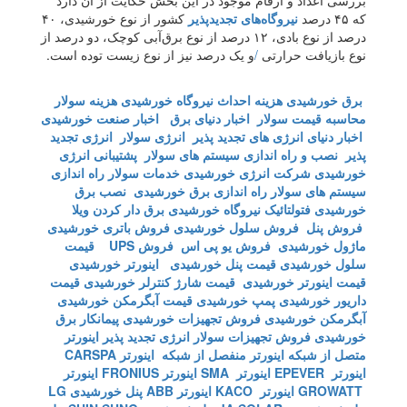
بررسی اعداد و ارقام موجود در این بخش حکایت از آن دارد
که ۴۵ درصد
نیروگاه‌های تجدیدپذیر
کشور از نوع خورشیدی، ۴۰
درصد از نوع بادی، ۱۲ درصد از نوع برق‌آبی کوچک، دو درصد از
نوع بازیافت حرارتی
/
و یک درصد نیز از نوع زیست توده است.
برق خورشیدی
هزینه احداث نیروگاه خورشیدی
هزینه سولار
محاسبه قیمت سولار
اخبار دنیای برق
اخبار صنعت خورشیدی
اخبار دنیای انرژی های تجدید پذیر
انرژی سولار
انرژی تجدید
پذیر
نصب و راه اندازی سیستم های سولار
پشتیبانی انرژی
خورشیدی
شرکت انرژی خورشیدی
خدمات سولار
راه اندازی
سیستم های سولار
راه اندازی برق خورشیدی
نصب برق
خورشیدی
فتولتائیک
نیروگاه خورشیدی
برق دار کردن ویلا
فروش پنل
فروش سلول خورشیدی
فروش باتری خورشیدی
ماژول خورشیدی
فروش یو پی اس
فروش UPS
قیمت
سلول خورشیدی
قیمت پنل خورشیدی
اینورتر خورشیدی
قیمت اینورتر خورشیدی
قیمت شارژ کنترلر خورشیدی
قیمت
داریور خورشیدی
پمپ خورشیدی
قیمت آبگرمکن خورشیدی
آبگرمکن خورشیدی
فروش تجهیزات خورشیدی
پیمانکار برق
خورشیدی
فروش تجهیزات سولار
انرژی تجدید پذیر
اینورتر
متصل از شبکه
اینورتر منفصل از شبکه
اینورتر CARSPA
اینورتر EPEVER
اینورتر SMA
اینورتر FRONIUS
اینورتر
GROWATT
اینورتر KACO
اینورتر ABB
پنل خورشیدی LG