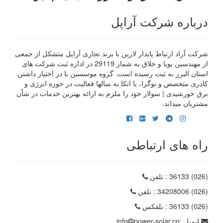
درباره شرکت آراپل
شرکت آراد ارتباط پایدار لارین با برند تجاری آراپل متشکل از جمعی
از مهندسین پویا و خلاق به شمار 29119 در اداره ثبت شرکت های
استان البرز به ثبت رسیده است. گروه موسسین با در اختیار داشتن
کادری متخصص و نوگرا، با اتکا به سالها فعالیت در حوزه انرژی و
برق خورشیدی | سولار خود را ملزم به ارائه بهترین خدمات در شاًن
مشتریان میداند.
راه های ارتباطی
(026) 36133
: تلفن
(026) 34208006
: تلفن
(026) 36133
: تلفکس
ایمیل :
power-solar.co
info