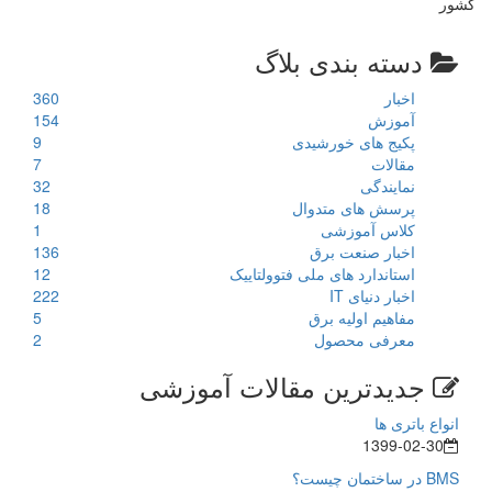
کشور
دسته بندی بلاگ
اخبار
360
آموزش
154
پکیج های خورشیدی
9
مقالات
7
نمایندگی
32
پرسش های متدوال
18
کلاس آموزشی
1
اخبار صنعت برق
136
استاندارد های ملی فتوولتاییک
12
اخبار دنیای IT
222
مفاهیم اولیه برق
5
معرفی محصول
2
جدیدترین مقالات آموزشی
انواع باتری ها
1399-02-30
BMS در ساختمان چیست؟