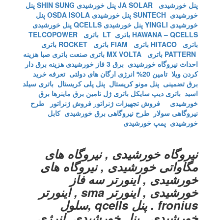
پنل خورشیدی JA SOLAR
پنل خورشیدی SHIN SUNG
پنل
خورشیدی SUNTECH
پنل خورشیدی OSDA ISOLA
پنل
خورشیدی YINGLI
پنل خورشیدی QCELLS
پنل خورشیدی
HAWANA – QCELLS
باتری LT
باتری TELCOPOWER
باتری HITACO
باتری FIAM
باتری ROCKET
باتری
PATTERN
باتری MX VOLTA
باتری صنعت
باتری صبا
هزینه
احداث نیروگاه خورشیدی
برق 3 فاز خورشیدی
هزینه برق دار
کردن ویلا
تامین 20% انرژی ارگان های دولتی
تعرفه خرید
برق تضمینی
پنل مونو کریستال
پنل پلی کریستال
باتری سیلد
اسید
باتری دیپ سایکل
باتری ژل
تامین برق ماینرها برق
خورشیدی
فروش تجهیزات ژنراتو
ر
فروش ژنراتور
طرح
نیروگاهی سولار
طرح نیروگاهی برق خورشیدی
کابل
خورشیدی
پمپ خورشیدی
نیروگاه خورشیدی , نیروگاه های
مگاواتی خورشیدی , نیروگاه های
خورشیدی , اینورتر سه فاز
خورشیدی , اینورتر sma , اینورتر
fronius . پنل qcells ,سلول
خورشیدی , پنل خورشیدی ,انرژی