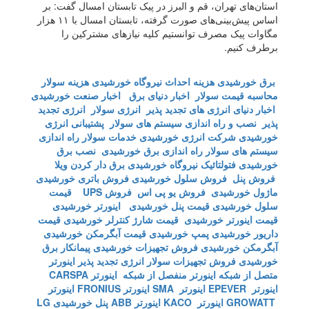
استان‌های تهران، قم و البرز در پیک تابستان امسال گفت: بر
اساس پیش‌بینی‌های صورت گرفته، تابستان امسال با ۱۱ هزار
مگاوات پیک مصرف توانستیم کلیه نیاز‌های مشترکین را
برطرف کنیم.
برق خورشیدی
هزینه احداث نیروگاه خورشیدی
هزینه سولار
محاسبه قیمت سولار
اخبار دنیای برق
اخبار صنعت خورشیدی
اخبار دنیای انرژی های تجدید پذیر
انرژی سولار
انرژی تجدید
پذیر
نصب و راه اندازی سیستم های سولار
پشتیبانی انرژی
خورشیدی
شرکت انرژی خورشیدی
خدمات سولار
راه اندازی
سیستم های سولار
راه اندازی برق خورشیدی
نصب برق
خورشیدی
فتولتائیک
نیروگاه خورشیدی
برق دار کردن ویلا
فروش پنل
فروش سلول خورشیدی
فروش باتری خورشیدی
ماژول خورشیدی
فروش یو پی اس
فروش UPS
قیمت
سلول خورشیدی
قیمت پنل خورشیدی
اینورتر خورشیدی
قیمت اینورتر خورشیدی
قیمت شارژ کنترلر خورشیدی
قیمت
داریور خورشیدی
پمپ خورشیدی
قیمت آبگرمکن خورشیدی
آبگرمکن خورشیدی
فروش تجهیزات خورشیدی
پیمانکار برق
خورشیدی
فروش تجهیزات سولار
انرژی تجدید پذیر
اینورتر
متصل از شبکه
اینورتر منفصل از شبکه
اینورتر CARSPA
اینورتر EPEVER
اینورتر SMA
اینورتر FRONIUS
اینورتر
GROWATT
اینورتر KACO
اینورتر ABB
پنل خورشیدی LG