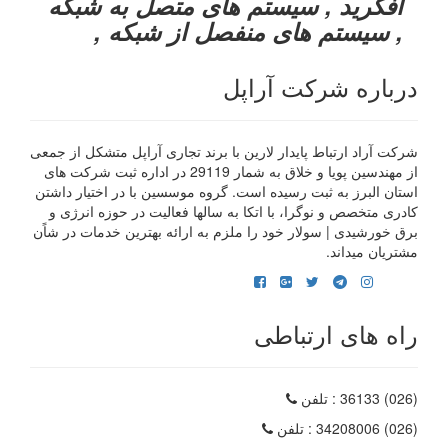
آفگرید , سیستم های متصل به شبکه
, سیستم های منفصل از شبکه ,
درباره شرکت آراپل
شرکت آراد ارتباط پایدار لارین با برند تجاری آراپل متشکل از جمعی
از مهندسین پویا و خلاق به شمار 29119 در اداره ثبت شرکت های
استان البرز به ثبت رسیده است. گروه موسسین با در اختیار داشتن
کادری متخصص و نوگرا، با اتکا به سالها فعالیت در حوزه انرژی و
برق خورشیدی | سولار خود را ملزم به ارائه بهترین خدمات در شاًن
مشتریان میداند.
راه های ارتباطی
(026) 36133
: تلفن
(026) 34208006
: تلفن