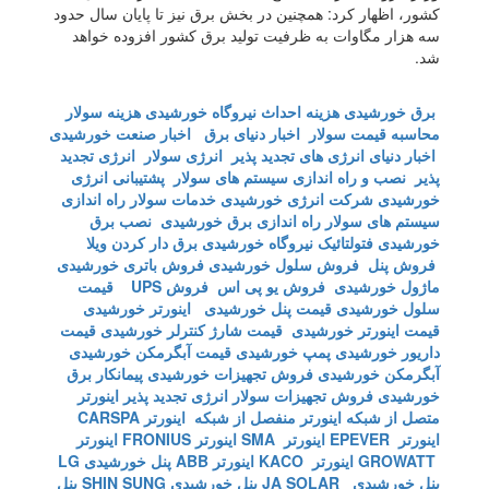
کشور، اظهار کرد: همچنین در بخش برق نیز تا پایان سال حدود
سه هزار مگاوات به ظرفیت تولید برق کشور افزوده خواهد
شد.
برق خورشیدی
هزینه احداث نیروگاه خورشیدی
هزینه سولار
محاسبه قیمت سولار
اخبار دنیای برق
اخبار صنعت خورشیدی
اخبار دنیای انرژی های تجدید پذیر
انرژی سولار
انرژی تجدید
پذیر
نصب و راه اندازی سیستم های سولار
پشتیبانی انرژی
خورشیدی
شرکت انرژی خورشیدی
خدمات سولار
راه اندازی
سیستم های سولار
راه اندازی برق خورشیدی
نصب برق
خورشیدی
فتولتائیک
نیروگاه خورشیدی
برق دار کردن ویلا
فروش پنل
فروش سلول خورشیدی
فروش باتری خورشیدی
ماژول خورشیدی
فروش یو پی اس
فروش UPS
قیمت
سلول خورشیدی
قیمت پنل خورشیدی
اینورتر خورشیدی
قیمت اینورتر خورشیدی
قیمت شارژ کنترلر خورشیدی
قیمت
داریور خورشیدی
پمپ خورشیدی
قیمت آبگرمکن خورشیدی
آبگرمکن خورشیدی
فروش تجهیزات خورشیدی
پیمانکار برق
خورشیدی
فروش تجهیزات سولار
انرژی تجدید پذیر
اینورتر
متصل از شبکه
اینورتر منفصل از شبکه
اینورتر CARSPA
اینورتر EPEVER
اینورتر SMA
اینورتر FRONIUS
اینورتر
GROWATT
اینورتر KACO
اینورتر ABB
پنل خورشیدی LG
پنل خورشیدی JA SOLAR
پنل خورشیدی SHIN SUNG
پنل