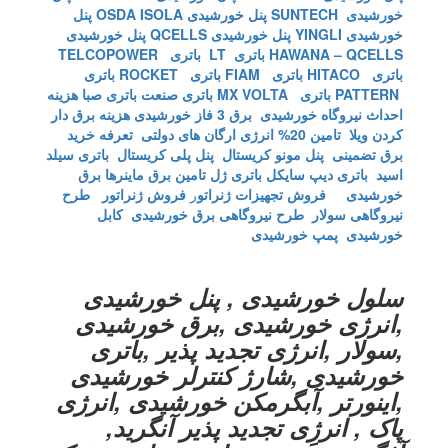
خورشیدی SUNTECH
پنل خورشیدی OSDA ISOLA
پنل
خورشیدی YINGLI
پنل خورشیدی QCELLS
پنل خورشیدی
HAWANA – QCELLS
باتری LT
باتری TELCOPOWER
باتری HITACO
باتری FIAM
باتری ROCKET
باتری
PATTERN
باتری MX VOLTA
باتری صنعت
باتری صبا
هزینه
احداث نیروگاه خورشیدی
برق 3 فاز خورشیدی
هزینه برق دار
کردن ویلا
تامین 20% انرژی ارگان های دولتی
تعرفه خرید
برق تضمینی
پنل مونو کریستال
پنل پلی کریستال
باتری سیلد
اسید
باتری دیپ سایکل
باتری ژل
تامین برق ماینرها برق
خورشیدی
فروش تجهیزات ژنراتو
ر
فروش ژنراتور
طرح
نیروگاهی سولار
طرح نیروگاهی برق خورشیدی
کابل
خورشیدی
پمپ خورشیدی
سلول خورشیدی , پنل خورشیدی
,انرژی خورشیدی ,برق خورشیدی
,سولار ,انرژی تجدید پذیر ,باتری
خورشیدی ,شارژ کنترلر خورشیدی
,اینورتر ,آبگرمکن خورشیدی ,انرژی
پاک , انرژِی تجدید پذیر آنگرید,