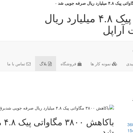
-
باکاهش ۳۸۰۰ مگاواتی پیک ۴.۸ میلیارد ریال
آراپل
دی
نمونه کار ها
فروشگاه
بلاگ
تماس با ما
باک
36
شد
15