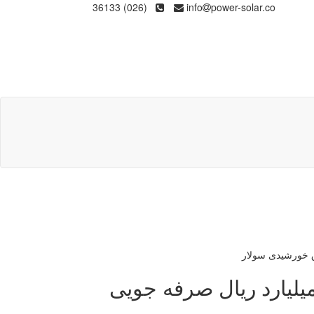
(026) 36133
info
power-solar.co
اهش ۳۸۰۰ مگاواتی پیک ۴.۸ میلیارد ریال صرفه جویی