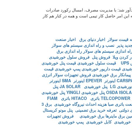
دآور شد: با مدیریت مصرف، امسال رکورد صادرات
 انرژی صادر شد که این امر حاصل کار تیمی است و همه در کنار هم کار
 قیمت سولار
اخبار دنیای برق
اخبار صنعت
دید پذیر
نصب و راه اندازی سیستم های سولار
اه اندازی سیستم های سولار
راه اندازی برق
ر کردن ویلا
فروش پنل
فروش سلول خورشیدی
U
قیمت سلول خورشیدی
قیمت پنل خورشیدی
شیدی
قیمت داریور خورشیدی
پمپ خورشیدی
قیمت
پیمانکار برق خورشیدی
فروش تجهیزات سولار
انرژی
اینورتر EPEVER
اینورتر SMA
اینورتر
ورشیدی LG
پنل خورشیدی JA SOLAR
پنل
پنل خورشیدی YINGLI
پنل خورشیدی
TE
باتری HITACO
باتری FIAM
نعت
باتری صبا
هزینه احداث نیروگاه خورشیدی
برق 3
تعرفه خرید برق تضمینی
پنل مونو کریستال
مین برق ماینرها برق خورشیدی
فروش تجهیزات
 خورشیدی
کابل خورشیدی
پمپ خورشیدی