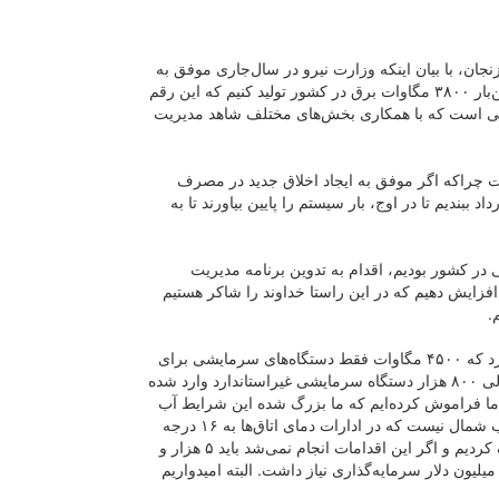
ان، با بیان اینکه وزارت نیرو در سال‌جاری موفق به
ثبت سه رکورد شده است، اظهار کرد: امسال توانستیم برای نخستین‌بار ۳۸۰۰ مگاوات برق در کشور تولید کنیم که این رقم
یطی است که با همکاری بخش‌های مختلف شاهد مدیریت
ت چراکه اگر موفق به ایجاد اخلاق جدید در مصرف
 ببندیم تا در اوج، بار سیستم را پایین بیاورند تا به
 در کشور بودیم، اقدام به تدوین برنامه مدیریت
فزایش دهیم که در این راستا خداوند را شاکر هستیم
.
این مسئول با بیان اینکه در مدیریت مصرف باید به این نکته توجه کرد که ۴۵۰۰ مگاوات فقط دستگاه‌های سرمایشی برای
مجموعه پیک تولید می‌کنند، افزود: این رقم به این معنا است که سالی ۸۰۰ هزار دستگاه سرمایشی غیراستاندارد وارد شده
از ما فراموش کرده‌ایم که ما بزرگ شده این شرایط آب
و هوایی هستیم. گرمای استاندارد برای ما ۲۵ درجه است؛ اینجا قطب شمال نیست که در ادارات دمای اتاق‌ها به ۱۶ درجه
برسد. با مدیریت این شرایط امسال ۳۸۰۰ مگاوات مدیریت مصرف کردیم و اگر این اقدامات انجام نمی‌شد باید ۵ هزار و
۳۰ مگاوات نیروگاه جدید احداث می‌شد و این امر ۴ میلیارد و ۸۰۰ میلیون دلار سرمایه‌گذاری نیاز داشت. البته امیدواریم