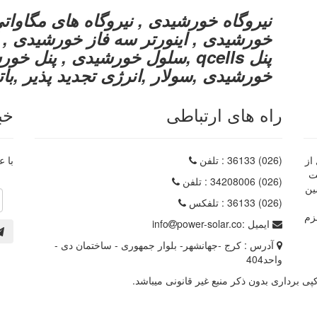
نیروگاه خورشیدی , نیروگاه های مگاوات
پنل qcells ,سلول خورشیدی , پن
خورشیدی ,سولار ,انرژی تجدید پذیر ,با
راه های ارتباطی
خب
از
(026) 36133
: تلفن
با ع
داره ثبت
(026) 34208006
: تلفن
ین
(026) 36133
: تلفکس
زم
ایمیل :
power-solar.co
info
آدرس :
کرج -جهانشهر- بلوار جمهوری - ساختمان دی -
واحد404
 برداری بدون ذکر منبع غیر قانونی میباشد.