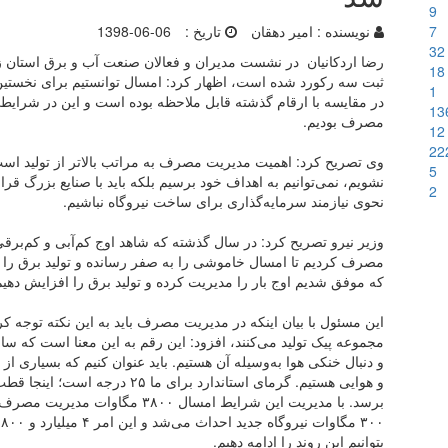
9
7
نویسنده :
امیر دهقان
تاریخ :
1398-06-06
32
رضا اردکانیان در نشست مدیران و فعالان صنعت آب و برق استان زنج
18
1
در مقایسه با ارقام گذشته قابل ملاحظه بوده است و این در شرا
13
مصرف بودیم.
12
22
وی تصریح کرد: اهمیت مدیریت مصرف به مراتب بالاتر از تولید اس
5
نشویم، نمی‌توانیم به اهداف خود برسیم بلکه باید با صنایع بزرگ قرارداد
2
نحوی نیازمند سرمایه‌گذاری برای ساخت نیروگاه نباشیم.
وزیر نیرو تصریح کرد: در سال گذشته که شاهد اوج کم‌آبی و کم‌برقی
مصرف کردیم تا امسال خاموشی را به صفر رسانده و تولید برق را ا
که موفق شدیم اوج بار را مدیریت کرده و تولید برق را افزایش دهیم
و دنبال خنکی هوا به‌وسیله آن هستیم. باید عنوان کنیم که بسیاری 
۰
بتوانیم این روند را ادامه دهیم.