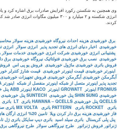
وی همچنین به شکستن رکورد افزایش صادرات برق اشاره کرد و یا
انرژی شکسته و ۲ میلیارد و ۳۰۰ میلیون مگاوات
کردند.
برق خورشیدی
هزینه احداث نیروگاه خورشیدی
هزینه سولار
محاسبه
خورشیدی
اخبار دنیای انرژی های تجدید پذیر
انرژی سولار
انرژی تج
پشتیبانی انرژی خورشیدی
شرکت انرژی خورشیدی
خدمات سولار
ر
خورشیدی
نصب برق خورشیدی
فتولتائیک
نیروگاه خورشیدی
برق دا
فروش باتری خورشیدی
ماژول خورشیدی
فروش یو پی اس
فروش PS
اینورتر خورشیدی
قیمت اینورتر خورشیدی
قیمت شارژ کنترلر خور
آبگرمکن خورشیدی
آبگرمکن خورشیدی
فروش تجهیزات خورشیدی
تجدید پذیر
اینورتر متصل از شبکه
اینورتر منفصل از شبکه
اینورتر CARSPA
FRONIUS
اینورتر GROWATT
اینورتر KACO
اینورتر ABB
پنل خ
خورشیدی SHIN SUNG
پنل خورشیدی SUNTECH
پنل خورشیدی OSDA ISOLA
QCELLS
پنل خورشیدی HAWANA – QCELLS
باتری LT
باتری LCOPOWER
باتری ROCKET
باتری PATTERN
باتری MX VOLTA
باتری ص
فاز خورشیدی
هزینه برق دار کردن ویلا
تامین 20% انرژی ارگان های دولتی
پنل پلی کریستال
باتری سیلد اسید
باتری دیپ سایکل
باتری ژل
تا
ژنراتو
ر
فروش ژنراتور
طرح نیروگاهی سولار
طرح نیروگاهی برق