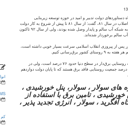
13
ه دستاورد‌های دولت تدبیر و امید در حوزه توسعه زیربنایی
روستا‌های کشور با اشاره به تاسیس شرکت‌های آب و فاضلاب در سال ۸۱، گفت: از سال ۸۱ تا پیش از شروع به کار دولت
یازدهم در سال ۹۲ به طور متوسط هر سال ۲۶۰ روستا به شبکه آب سالم و پایدار وصل شده بودند، ولی از سال ۹۲ تاکنون
کشور پس از پیروزی انقلاب اسلامی سرعت بسیار خوبی داشته است،
ور برق‌رسانی کنیم.
وزیر نیرو تاکید کرد: بر اساس آمار سازمان ملل جمعیت روستایی برق‌دار در سطح دنیا حدود ۷۶ درصد است، ولی در
شور ما این رقم به ۹۹.۷ درصد رسیده است و تنها ۰.۳ درصد جمعیت روستایی فاقد برق هستند که تا پایان دولت دوازدهم
انوا
0
 های سولار ، سولار، پنل خورشیدی ،
خورشیدی ، تامین برق با استفاده از
BMS در ساختما
9
ه آفگرید ، سولار ، انرژی تجدید پذیر ،
کم ش
9