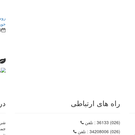
روش
خور
9
راه های ارتباطی
در
(026) 36133
: تلفن
شرکت
(026) 34208006
: تلفن
شرک