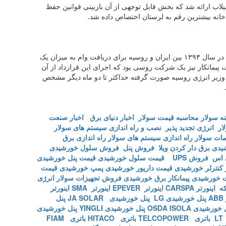
یلاب ارائه شد که بخش قابل توجهی از آن بازبینی قوانین حفظ
نه بیشترین رقم به لرستان اختصاص داده شد.
وزیر نیرو در ادامه با بیان این‌که قرارداد نیروگاه سیریک در سال ۱۳۹۳ بین ایران و روسیه برای دریافت وام به میزان یک
رد: شرکت پیمانکار نیز یک شرکت روسی بود که اجرای این قرارداد از آن
ا وزیر انرژی روسیه صورت گرفته حداکثر تا دو ماه دیگر مشخص
ه سولار
محاسبه قیمت سولار
اخبار دنیای برق
اخبار صنعت
ار
انرژی تجدید پذیر
نصب و راه اندازی سیستم های سولار
ات سولار
راه اندازی سیستم های سولار
راه اندازی برق
شیدی
برق دار کردن ویلا
فروش پنل
فروش سلول خورشیدی
 اس
فروش UPS
قیمت سلول خورشیدی
قیمت پنل خورشیدی
کنترلر خورشیدی
قیمت داریور خورشیدی
پمپ خورشیدی
قیمت
 خورشیدی
پیمانکار برق خورشیدی
فروش تجهیزات سولار
انرژی
که
اینورتر CARSPA
اینورتر EPEVER
اینورتر SMA
اینورتر
A
پنل خورشیدی LG
پنل خورشیدی JA SOLAR
پنل
خورشیدی OSDA ISOLA
پنل خورشیدی YINGLI
پنل خورشیدی
L
باتری TELCOPOWER
باتری HITACO
باتری FIAM