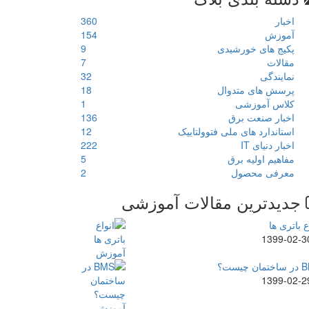
اخبار
360
آموزش
154
پکیج های خورشیدی
9
مقالات
7
نمایندگی
32
پرسش های متدوال
18
کلاس آموزشی
1
اخبار صنعت برق
136
استاندارد های ملی فتوولتاییک
12
اخبار دنیای IT
222
مفاهیم اولیه برق
5
معرفی محصول
2
جدیدترین مقالات آموزشی
ع باتری ها
1399-02-3
ن چیست؟
1399-02-2