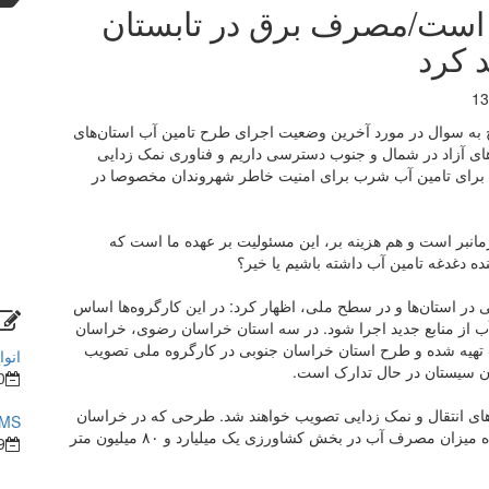
 ماینرها ۷ سنت است/مصرف برق در تابستان
 کرد
13
 به سوال در مورد آخرین وضعیت اجرای طرح تامین آب استان‌های
ی آزاد در شمال و جنوب دسترسی داریم و فناوری نمک زدایی
برای تامین آب شرب برای امنیت خاطر شهروندان مخصوصا در
زمانبر است و هم هزینه بر، این مسئولیت بر عهده ما است که
ه دغدغه تامین آب داشته باشیم یا خیر؟
ی در استان‌ها و در سطح ملی، اظهار کرد: در این کارگروه‌ها اساس
ب از منابع جدید اجرا شود. در سه استان خراسان رضوی، خراسان
تهیه شده و طرح استان خراسان جنوبی در کارگروه ملی تصویب
انوا
 سیستان در حال تدارک است.
0
ح‌های انتقال و نمک زدایی تصویب خواهند شد. طرحی که در خراسان
BMS در ساختما
رضوی تهیه شده در نوبت بررسی است و پیش بینی شده میزان مصرف آب در بخش کشاورزی یک میلیارد و ٨٠ میلیون متر
9