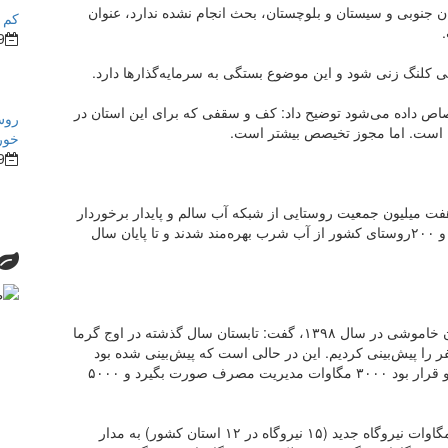
سان جنوبی و سیستان و بلوچستان، بحث انجام نشده ندارد، عنوان
کم ش
9
ی کلنگ زنی شود و این موضوع بستگی به سرمایه‌گذار‌ها دارد.
اص داده می‌شود توضیح داد: کف و سقفی که برای این استان در
روش
خور
9
فت میلیون جمعیت روستایی از شبکه آب سالم و پایدار برخوردار
شدند، اظهار کرد: به طور کلی طی این سال‌ها ١٠ هزار و ٢٠٠روستای کشور از آب شرب بهره‌مند شدند و تا پایان سال
اردکانیان با اشاره به آغاز برنامه‌ریزی برای تابستان بدون خاموشی در سال ۱۳۹۸، گفت: تابستان سال گذشته در اوج گرما
ای تابستان سال ۱۳۹۸ خاموشی صفر را پیش‌بینی کردیم. این در حالی است که پیش‌بینی شده بود
۸۰۰۰ مگاوات کمبود تولید برای تابستان این سال داریم و قرار بود ۳۰۰۰ مگاوات مدیریت مصرف صورت بگیرد و ۵۰۰۰
وی با بیان این‌که از ۵۰۰۰ مگاوات افزایش تولید ۳۲۵۱ مگاوات نیروگاه جدید (۱۵ نیروگاه در ۱۲ استان کشور) به مدار