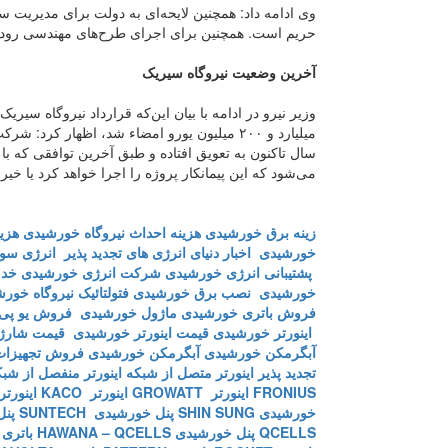
وی ادامه داد: همچنین لایحه‌ای به دولت برای مدیریت س
حریم است. همچنین برای اجرای طرح‌های مهندسی رودخا
آخرین وضعیت نیروگاه سیریک
میلیارد و ۲۰۰ میلیون یورو امضاء شد، اظهار ک
سال تاکنون به تعویق افتاده و طبق آخرین توافقی که ب
می‌شود که این پیمانکار پروژه را اجرا خواهد کرد یا خیر.
زینه برق خورشیدی
هزینه احداث نیروگاه خورشیدی
هزین
خورشیدی
اخبار دنیای انرژی های تجدید پذیر
انرژی سول
پشتیبانی انرژی خورشیدی
شرکت انرژی خورشیدی
خدم
خورشیدی
نصب برق خورشیدی
فتولتائیک
نیروگاه خور
فروش باتری خورشیدی
ماژول خورشیدی
فروش یو پی
اینورتر خورشیدی
قیمت اینورتر خورشیدی
قیمت شارژ 
آبگرمکن خورشیدی
آبگرمکن خورشیدی
فروش تجهیزات
تجدید پذیر
اینورتر متصل از شبکه
اینورتر منفصل از شب
FRONIUS
اینورتر GROWATT
اینورتر KACO
اینورتر BB
خورشیدی SHIN SUNG
پنل خورشیدی SUNTECH
پنل 
QCELLS
پنل خورشیدی HAWANA – QCELLS
باتری T