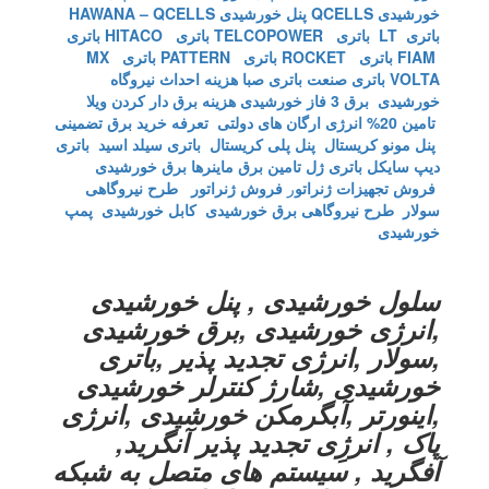
خورشیدی QCELLS
پنل خورشیدی HAWANA – QCELLS
باتری LT
باتری TELCOPOWER
باتری HITACO
باتری
FIAM
باتری ROCKET
باتری PATTERN
باتری MX
VOLTA
باتری صنعت
باتری صبا
هزینه احداث نیروگاه
خورشیدی
برق 3 فاز خورشیدی
هزینه برق دار کردن ویلا
تامین 20% انرژی ارگان های دولتی
تعرفه خرید برق تضمینی
پنل مونو کریستال
پنل پلی کریستال
باتری سیلد اسید
باتری
دیپ سایکل
باتری ژل
تامین برق ماینرها برق خورشیدی
فروش تجهیزات ژنراتو
ر
فروش ژنراتور
طرح نیروگاهی
سولار
طرح نیروگاهی برق خورشیدی
کابل خورشیدی
پمپ
خورشیدی
سلول خورشیدی , پنل خورشیدی
,انرژی خورشیدی ,برق خورشیدی
,سولار ,انرژی تجدید پذیر ,باتری
خورشیدی ,شارژ کنترلر خورشیدی
,اینورتر ,آبگرمکن خورشیدی ,انرژی
پاک , انرژِی تجدید پذیر آنگرید,
آفگرید , سیستم های متصل به شبکه