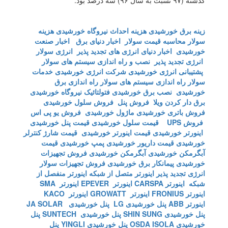
گذشته (۹۷ نسبت به سال ۹۶) سه درصد بود.
زینه برق خورشیدی
هزینه احداث نیروگاه خورشیدی
هزینه
سولار
محاسبه قیمت سولار
اخبار دنیای برق
اخبار صنعت
خورشیدی
اخبار دنیای انرژی های تجدید پذیر
انرژی سولار
انرژی تجدید پذیر
نصب و راه اندازی سیستم های سولار
پشتیبانی انرژی خورشیدی
شرکت انرژی خورشیدی
خدمات
سولار
راه اندازی سیستم های سولار
راه اندازی برق
خورشیدی
نصب برق خورشیدی
فتولتائیک
نیروگاه خورشیدی
برق دار کردن ویلا
فروش پنل
فروش سلول خورشیدی
فروش باتری خورشیدی
ماژول خورشیدی
فروش یو پی اس
فروش UPS
قیمت سلول خورشیدی
قیمت پنل خورشیدی
اینورتر خورشیدی
قیمت اینورتر خورشیدی
قیمت شارژ کنترلر
خورشیدی
قیمت داریور خورشیدی
پمپ خورشیدی
قیمت
آبگرمکن خورشیدی
آبگرمکن خورشیدی
فروش تجهیزات
خورشیدی
پیمانکار برق خورشیدی
فروش تجهیزات سولار
انرژی تجدید پذیر
اینورتر متصل از شبکه
اینورتر منفصل از
شبکه
اینورتر CARSPA
اینورتر EPEVER
اینورتر SMA
اینورتر FRONIUS
اینورتر GROWATT
اینورتر KACO
اینورتر ABB
پنل خورشیدی LG
پنل خورشیدی JA SOLAR
پنل خورشیدی SHIN SUNG
پنل خورشیدی SUNTECH
پنل
خورشیدی OSDA ISOLA
پنل خورشیدی YINGLI
پنل