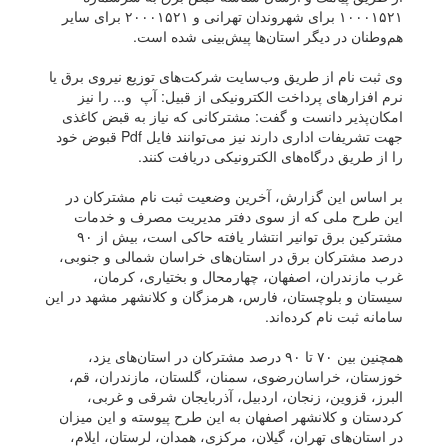
۱۰۰۰۱۵۲۱ برای شهروندان تهرانی و ۲۰۰۰۱۵۲۱ برای سایر
هم‌وطنان در دیگر استان‌ها پیش‌بینی شده است.
وی ثبت نام از طریق وب‌سایت شرکت‌های توزیع نیروی برق یا
نرم افزار‌های پرداخت الکترونیکی از قبیل: آپ و... را نیز
امکان‌پذیر دانست و گفت: مشترکانی که نیاز به قبض کاغذی
جهت تشریفات اداری دارند نیز می‌توانند فایل Pdf قبوض خود
را از طریق درگاه‌های الکترونیکی دریافت کنند.
بر اساس این گزارش، آخرین وضعیت ثبت نام مشترکان در
این طرح ملی که از سوی دفتر مدیریت مصرف و خدمات
مشترکین برق توانیر انتشار یافته حاکی است، بیش از ۹۰
درصد مشترکان برق در استان‌های خراسان شمالی و جنوبی،
غرب مازندران، اصفهان، چهارمحال و بختیاری، کرمان،
سیستان و بلوچستان، فارس، هرمزگان و کلانشهر مشهد در این
سامانه ثبت نام کرده‌اند.
همچنین بین ۷۰ تا ۹۰ درصد مشترکان در استان‌های یزد،
خوزستان، خراسان‌رضوی، سمنان، گلستان، مازندران، قم،
البرز، قزوین، زنجان، اردبیل، آذربایجان شرقی و غربی،
کردستان و کلانشهر اصفهان به این طرح پیوسته و این میزان
در استان‌های تهران، گیلان، مرکزی، همدان، لرستان، ایلام،