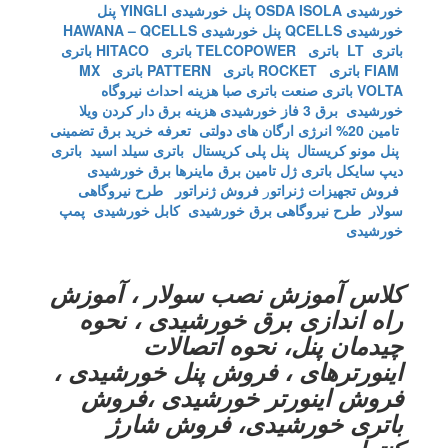
خورشیدی OSDA ISOLA
پنل خورشیدی YINGLI
پنل
خورشیدی QCELLS
پنل خورشیدی HAWANA – QCELLS
باتری LT
باتری TELCOPOWER
باتری HITACO
باتری
FIAM
باتری ROCKET
باتری PATTERN
باتری MX
VOLTA
باتری صنعت
باتری صبا
هزینه احداث نیروگاه
خورشیدی
برق 3 فاز خورشیدی
هزینه برق دار کردن ویلا
تامین 20% انرژی ارگان های دولتی
تعرفه خرید برق تضمینی
پنل مونو کریستال
پنل پلی کریستال
باتری سیلد اسید
باتری
دیپ سایکل
باتری ژل
تامین برق ماینرها برق خورشیدی
فروش تجهیزات ژنراتو
ر
فروش ژنراتور
طرح نیروگاهی
سولار
طرح نیروگاهی برق خورشیدی
کابل خورشیدی
پمپ
خورشیدی
کلاس آموزش نصب سولار ، آموزش
راه اندازی برق خورشیدی ، نحوه
چیدمان پنل، نحوه اتصالات
اینورترهای ، فروش پنل خورشیدی ،
فروش اینورتر خورشیدی ،فروش
باتری خورشیدی، فروش شارژ