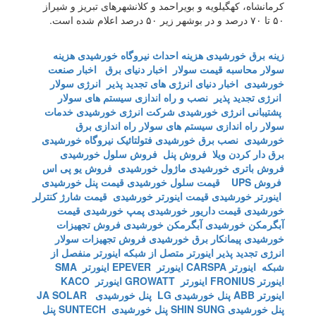
کرمانشاه، کهگیلویه و بویراحمد و کلانشهر‌های تبریز و شیراز
۵۰ تا ۷۰ درصد و در بوشهر زیر ۵۰ درصد اعلام شده است.
زینه برق خورشیدی
هزینه احداث نیروگاه خورشیدی
هزینه
سولار
محاسبه قیمت سولار
اخبار دنیای برق
اخبار صنعت
خورشیدی
اخبار دنیای انرژی های تجدید پذیر
انرژی سولار
انرژی تجدید پذیر
نصب و راه اندازی سیستم های سولار
پشتیبانی انرژی خورشیدی
شرکت انرژی خورشیدی
خدمات
سولار
راه اندازی سیستم های سولار
راه اندازی برق
خورشیدی
نصب برق خورشیدی
فتولتائیک
نیروگاه خورشیدی
برق دار کردن ویلا
فروش پنل
فروش سلول خورشیدی
فروش باتری خورشیدی
ماژول خورشیدی
فروش یو پی اس
فروش UPS
قیمت سلول خورشیدی
قیمت پنل خورشیدی
اینورتر خورشیدی
قیمت اینورتر خورشیدی
قیمت شارژ کنترلر
خورشیدی
قیمت داریور خورشیدی
پمپ خورشیدی
قیمت
آبگرمکن خورشیدی
آبگرمکن خورشیدی
فروش تجهیزات
خورشیدی
پیمانکار برق خورشیدی
فروش تجهیزات سولار
انرژی تجدید پذیر
اینورتر متصل از شبکه
اینورتر منفصل از
شبکه
اینورتر CARSPA
اینورتر EPEVER
اینورتر SMA
اینورتر FRONIUS
اینورتر GROWATT
اینورتر KACO
اینورتر ABB
پنل خورشیدی LG
پنل خورشیدی JA SOLAR
پنل خورشیدی SHIN SUNG
پنل خورشیدی SUNTECH
پنل