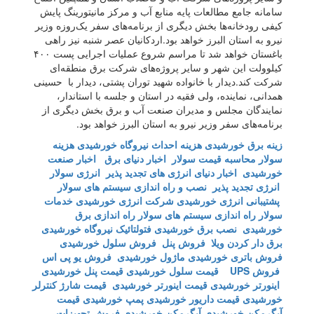
سامانه جامع مطالعات پایه منابع آب و مرکز مانیتورینگ پایش
کیفی رودخانه‌ها بخش دیگری از برنامه‌های سفر یک‌روزه وزیر
نیرو به استان البرز خواهد بود.اردکانیان عصر شنبه نیز راهی
باغستان خواهد شد تا مراسم شروع عملیات اجرایی پست ۴۰۰
کیلوولت این شهر و سایر پروژه‌های شرکت برق منطقه‌ای
شرکت کند.دیدار با خانواده شهید توران پشتی، دیدار با حسینی
همدانی، نماینده، ولی فقیه در استان و جلسه با استاندار،
نمایندگان مجلس و مدیران صنعت آب و برق بخش دیگری از
برنامه‌های سفر وزیر نیرو به استان البرز خواهد بود.
زینه برق خورشیدی
هزینه احداث نیروگاه خورشیدی
هزینه
سولار
محاسبه قیمت سولار
اخبار دنیای برق
اخبار صنعت
خورشیدی
اخبار دنیای انرژی های تجدید پذیر
انرژی سولار
انرژی تجدید پذیر
نصب و راه اندازی سیستم های سولار
پشتیبانی انرژی خورشیدی
شرکت انرژی خورشیدی
خدمات
سولار
راه اندازی سیستم های سولار
راه اندازی برق
خورشیدی
نصب برق خورشیدی
فتولتائیک
نیروگاه خورشیدی
برق دار کردن ویلا
فروش پنل
فروش سلول خورشیدی
فروش باتری خورشیدی
ماژول خورشیدی
فروش یو پی اس
فروش UPS
قیمت سلول خورشیدی
قیمت پنل خورشیدی
اینورتر خورشیدی
قیمت اینورتر خورشیدی
قیمت شارژ کنترلر
خورشیدی
قیمت داریور خورشیدی
پمپ خورشیدی
قیمت
آبگرمکن خورشیدی
آبگرمکن خورشیدی
فروش تجهیزات