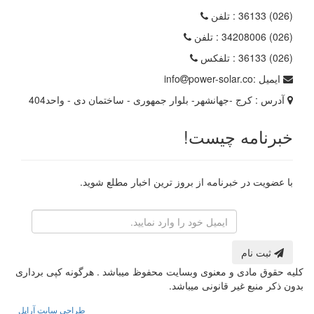
(026) 36133
: تلفن
(026) 34208006
: تلفن
(026) 36133
: تلفکس
ایمیل :
power-solar.co
info
آدرس :
کرج -جهانشهر- بلوار جمهوری - ساختمان دی - واحد404
خبرنامه چیست!
با عضویت در خبرنامه از بروز ترین اخبار مطلع شوید.
رایانامه
ثبت نام
کلیه حقوق مادی و معنوی وبسایت محفوظ میباشد . هرگونه کپی برداری
بدون ذکر منبع غیر قانونی میباشد.
طراحی سایت آراپل