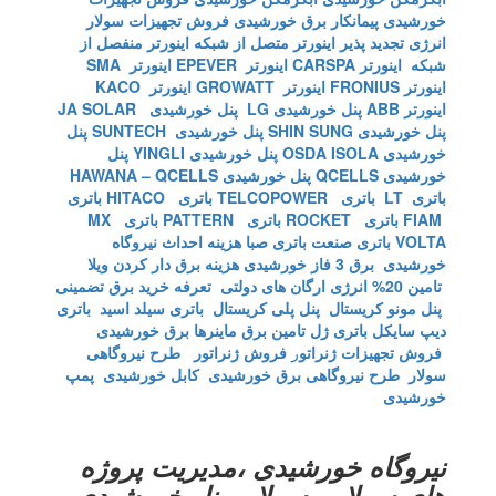
خورشیدی
پیمانکار برق خورشیدی
فروش تجهیزات سولار
انرژی تجدید پذیر
اینورتر متصل از شبکه
اینورتر منفصل از
شبکه
اینورتر CARSPA
اینورتر EPEVER
اینورتر SMA
اینورتر FRONIUS
اینورتر GROWATT
اینورتر KACO
اینورتر ABB
پنل خورشیدی LG
پنل خورشیدی JA SOLAR
پنل خورشیدی SHIN SUNG
پنل خورشیدی SUNTECH
پنل
خورشیدی OSDA ISOLA
پنل خورشیدی YINGLI
پنل
خورشیدی QCELLS
پنل خورشیدی HAWANA – QCELLS
باتری LT
باتری TELCOPOWER
باتری HITACO
باتری
FIAM
باتری ROCKET
باتری PATTERN
باتری MX
VOLTA
باتری صنعت
باتری صبا
هزینه احداث نیروگاه
خورشیدی
برق 3 فاز خورشیدی
هزینه برق دار کردن ویلا
تامین 20% انرژی ارگان های دولتی
تعرفه خرید برق تضمینی
پنل مونو کریستال
پنل پلی کریستال
باتری سیلد اسید
باتری
دیپ سایکل
باتری ژل
تامین برق ماینرها برق خورشیدی
فروش تجهیزات ژنراتو
ر
فروش ژنراتور
طرح نیروگاهی
سولار
طرح نیروگاهی برق خورشیدی
کابل خورشیدی
پمپ
خورشیدی
نیروگاه خورشیدی ،مدیریت پروژه
های سولار ، سولار، پنل خورشیدی ،