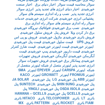
سولار
محاسبه قیمت سولار
اخبار دنیای برق
اخبار صنعت
خورشیدی
اخبار دنیای انرژی های تجدید پذیر
انرژی سولار
انرژی تجدید پذیر
نصب و راه اندازی سیستم های سولار
پشتیبانی انرژی خورشیدی
شرکت انرژی خورشیدی
خدمات
سولار
راه اندازی سیستم های سولار
راه اندازی برق
خورشیدی
نصب برق خورشیدی
فتولتائیک
نیروگاه خورشیدی
برق دار کردن ویلا
فروش پنل
فروش سلول خورشیدی
فروش باتری خورشیدی
ماژول خورشیدی
فروش یو پی اس
فروش UPS
قیمت سلول خورشیدی
قیمت پنل خورشیدی
اینورتر خورشیدی
قیمت اینورتر خورشیدی
قیمت شارژ کنترلر
خورشیدی
قیمت داریور خورشیدی
پمپ خورشیدی
قیمت
آبگرمکن خورشیدی
آبگرمکن خورشیدی
فروش تجهیزات
خورشیدی
پیمانکار برق خورشیدی
فروش تجهیزات سولار
انرژی تجدید پذیر
اینورتر متصل از شبکه
اینورتر منفصل از
شبکه
اینورتر CARSPA
اینورتر EPEVER
اینورتر SMA
اینورتر FRONIUS
اینورتر GROWATT
اینورتر KACO
اینورتر ABB
پنل خورشیدی LG
پنل خورشیدی JA SOLAR
پنل خورشیدی SHIN SUNG
پنل خورشیدی SUNTECH
پنل
خورشیدی OSDA ISOLA
پنل خورشیدی YINGLI
پنل
خورشیدی QCELLS
پنل خورشیدی HAWANA – QCELLS
باتری LT
باتری TELCOPOWER
باتری HITACO
باتری
FIAM
باتری ROCKET
باتری PATTERN
باتری MX