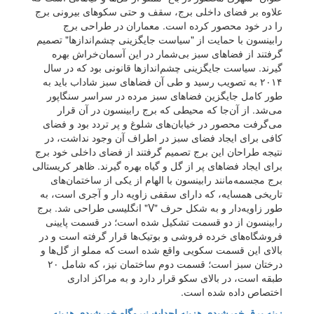
علاوه بر فضای داخلی برج، سقف و حتی سکوهای بیرونی برج
را در خود محصور کرده است. معماران در طراحی برج
رابینسون با حمایت از "سیاست جایگزینی چشم‌اندازها" تصمیم
گرفتند از فضاهای سبز بی‌شمار در این آسمان‌خراش بهره
گیرند. سیاست جایگزینی چشم‌اندازها قانونی بود که در سال
۲۰۱۴ به تصویب رسید و طی آن فضاهای سبز شاداب باید به
طور کامل جایگزین فضاهای سبز مرده در سراسر سنگاپور
می‌شد. از آن‌جا که محیطی که برج رابینسون در آن قرار
می‌گرفت محصور در خیابان‌های شلوغ و پر تردد بود و فضای
کافی برای ایجاد فضای سبز در اطراف آن وجود نداشت، در
نتیجه طراحان این برج تصمیم گرفتند از فضای داخلی خود برج
برای ایجاد فضاهای پر از گل و گیاه بهره گیرند. ظاهر کریستالی
برج مجسمه‌مانند رابینسون با الهام از یکی از ساختمان‌های
تاریخی همسایه، که دارای سقفی زاویه دار و آجری است، به
طور زاویه‌دار و به شکل حرف "V" انگلیسی طراحی شد. برج
رابینسون از دو قسمت تشکیل شده است؛ در قسمت پایینی
فروشگاه‌های خرده فروشی و بوتیک‌ها قرار گرفته است و در
بالای این قسمت سکویی واقع شده است که مملو از گل‌ها و
درختان سبز است؛ قسمت دوم ساختمان نیز، که شامل ۲۰
طبقه است، در بالای سکو قرار دارد و به مراکز اداری
اختصاص داده شده است.
زینه برق خورشیدی
هزینه احداث نیروگاه خورشیدی
هزینه