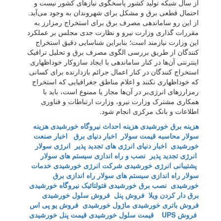
از سال شبکه تولید کشور پاسخگوی نیاز‌های کشور نیست و
احتمال قطعی برق و مشکل برای شهروندان به وجود می‌آید.
از این رو ساماندهی مصرف برق برای استخراج رمزارز به
مقررات گذاری وزارت نیرو و نظارت جدی مجلس بر عملکرد
این وزارت نیازمند است؛ بنابراین شناسایی دقیق استخراج
کنندگان از طریق بررسی الگوی مصرف برق و تحلیل ترافیک
اینترنتی آن‌ها در کنار ساماندهی با ایجاد سازوکار خوداظهاری
استخراج کنندگان در کنار اعمال جرائم بازدارنده برای کسانی
که خوداظهاری نکنند و اعلام مناطق جغرافیایی که استخراج
رمزارز‌های انرژی‌بر در آن‌ها مجاز یا ممنوع است، باید با
همکاری مشترک وزارت نیرو، وزارت ارتباطات و فناوری
اطلاعات و بانک مرکزی انجام شود.
هزینه برق خورشیدی
هزینه احداث نیروگاه خورشیدی
هزینه
سولار
محاسبه قیمت سولار
اخبار دنیای برق
اخبار صنعت
خورشیدی
اخبار دنیای انرژی های تجدید پذیر
انرژی سولار
انرژی تجدید پذیر
نصب و راه اندازی سیستم های سولار
پشتیبانی انرژی خورشیدی
شرکت انرژی خورشیدی
خدمات
سولار
راه اندازی سیستم های سولار
راه اندازی برق
خورشیدی
نصب برق خورشیدی
فتولتائیک
نیروگاه خورشیدی
برق دار کردن ویلا
فروش پنل
فروش سلول خورشیدی
فروش باتری خورشیدی
ماژول خورشیدی
فروش یو پی اس
فروش UPS
قیمت سلول خورشیدی
قیمت پنل خورشیدی