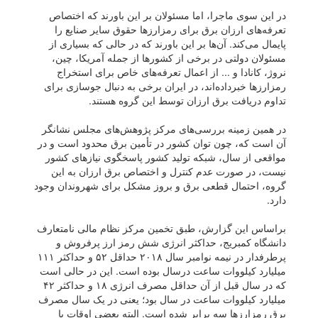
در این سوی ماجرا، اما مسئولان بر این باورند که اختصاص
تعرفه‌های ارزان برق برای رمزارز‌ها حقوق سایر صنایع را
پایمال می‌کند. آن‌ها بر این باورند که در حالی که بسیاری از
مسئولان دولتی در برخی از کشور‌ها از جمله آمریکا، چین،
نروژ، کانادا و ... از اعمال تعرفه‌های خاص برای استخراج
رمزارز‌ها خبرداده‌اند، در ایران برخی به دنبال جوسازی برای
تداوم دریافت برق ارزان توسط این گروه هستند.
در همین زمینه بررسی‌های مرکز پژوهش‌های مجلس نشانگر
آن است که، چون توان کشور در تأمین برق محدود است و در
مواقعی از سال، شبکه تولید کشور پاسخگوی نیاز‌های کشور
نیست، در صورت عدم کنترل و اختصاص برق ارزان به این
گروه، احتمال قطعی برق و بروز مشکل برای شهروندان وجود
دارد.
براساس این گزارش، طبق تخمین مرکز نظام مالی نامتعارف
دانشگاه کمبریج، حداکثر انرژی شش رمز ارز پرفروش و
پرطرفدار در نیمه نوامبر سال ۲۰۱۸ حداقل ۵۲ و حداکثر ۱۱۱
میلیارد کیلووات ساعت درسال بوده است. این در حالی است
که در سال قبل از آن حداقل مصرف انرژی ۱۸ و حداکثر ۴۲
میلیارد کیلووات ساعت در سال بود؛ یعنی در یک سال مصرف
برق رمزارز‌ها سه برابر شده است. البته بعضی اوقات با