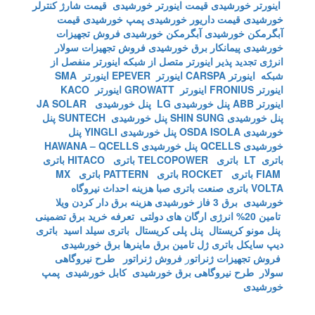
اینورتر خورشیدی
قیمت اینورتر خورشیدی
قیمت شارژ کنترلر
خورشیدی
قیمت داریور خورشیدی
پمپ خورشیدی
قیمت
آبگرمکن خورشیدی
آبگرمکن خورشیدی
فروش تجهیزات
خورشیدی
پیمانکار برق خورشیدی
فروش تجهیزات سولار
انرژی تجدید پذیر
اینورتر متصل از شبکه
اینورتر منفصل از
شبکه
اینورتر CARSPA
اینورتر EPEVER
اینورتر SMA
اینورتر FRONIUS
اینورتر GROWATT
اینورتر KACO
اینورتر ABB
پنل خورشیدی LG
پنل خورشیدی JA SOLAR
پنل خورشیدی SHIN SUNG
پنل خورشیدی SUNTECH
پنل
خورشیدی OSDA ISOLA
پنل خورشیدی YINGLI
پنل
خورشیدی QCELLS
پنل خورشیدی HAWANA – QCELLS
باتری LT
باتری TELCOPOWER
باتری HITACO
باتری
FIAM
باتری ROCKET
باتری PATTERN
باتری MX
VOLTA
باتری صنعت
باتری صبا
هزینه احداث نیروگاه
خورشیدی
برق 3 فاز خورشیدی
هزینه برق دار کردن ویلا
تامین 20% انرژی ارگان های دولتی
تعرفه خرید برق تضمینی
پنل مونو کریستال
پنل پلی کریستال
باتری سیلد اسید
باتری
دیپ سایکل
باتری ژل
تامین برق ماینرها برق خورشیدی
فروش تجهیزات ژنراتو
ر
فروش ژنراتور
طرح نیروگاهی
سولار
طرح نیروگاهی برق خورشیدی
کابل خورشیدی
پمپ
خورشیدی