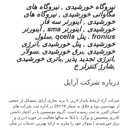
نیروگاه خورشیدی , نیروگاه های
مگاواتی خورشیدی , نیروگاه های
خورشیدی , اینورتر سه فاز
خورشیدی , اینورتر sma , اینورتر
fronius . پنل qcells ,سلول
خورشیدی , پنل خورشیدی ,انرژی
خورشیدی ,برق خورشیدی ,سولار
,انرژی تجدید پذیر ,باتری خورشیدی
,شارژ کنترلر خ
درباره شرکت آراپل
شرکت آراد ارتباط پایدار لارین با برند تجاری آراپل متشکل از جمعی
از مهندسین پویا و خلاق به شمار 29119 در اداره ثبت شرکت های
استان البرز به ثبت رسیده است. گروه موسسین با در اختیار داشتن
کادری متخصص و نوگرا، با اتکا به سالها فعالیت در حوزه انرژی و
برق خورشیدی | سولار خود را ملزم به ارائه بهترین خدمات در شاًن