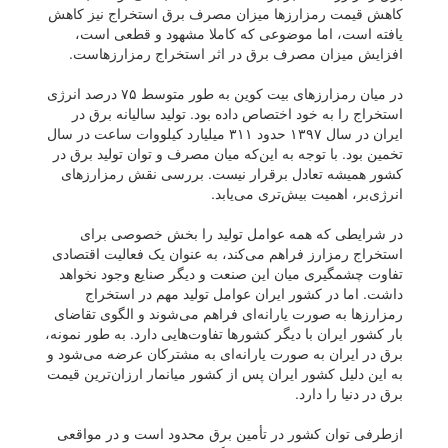
کاهش قیمت رمزارز‌ها میزان مصرف برق استخراج نیز کاهش
یافته است، اما موضوعی که کاملا مشهود و قطعی است،
افزایش میزان مصرف برق در اثر استخراج رمزارزهاست.
در میان رمزارز‌های بیت کوین به طور متوسط ۷۵ درصد انرژی
استخراج را به خود اختصاص داده بود. تولید سالیانه برق در
ایران در سال ۱۳۹۷ حدود ۳۱۱ میلیارد کیلووات ساعت در سال
تخمین بود. با توجه به این‌که میان مصرف و توان تولید برق در
کشور همیشه تعادل برقرار نیست. بررسی نقش رمزارز‌های
انرژی‌بر، اهمیت بیش‌تری می‌یابد.
در شرایطی که همه عوامل تولید را بخش خصوصی برای
استخراج رمزارز فراهم می‌کند، به عنوان یک فعالیت اقتصادی
تفاوت چشمگیری میان این صنعت و دیگر صنایع وجود نخواهد
داشت. اما در کشور ایران عوامل تولید مهم در استخراج
رمزارز‌ها به صورت یارانه‌ای فراهم می‌شوند و الگوی تقاضای
بار کشور ایران با دیگر کشور‌ها تفاوت‌هایی دارد. به طور نمونه،
برق در ایران به صورت یارانه‌ای به مشترکان عرضه می‌شود و
به این دلیل کشور ایران پس از کشور میانمار ارزان‌ترین قیمت
برق در دنیا را دارد.
ازطرفی توان کشور در تأمین برق محدود است و در مواقعی