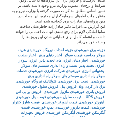
امکان بازگشت و فروش برق این نیروگاه‌ها به ساتبا، وفق
شرایط و نرخ‌های مصوب وزارت نیرو وجود داشته باشد. بر
همین اساس مطابق مذاکرات صورت گرفته با وزارت نیرو و به
منظور جلب اطمینان سرمایه‌گذاران محترم، این مطلب در
متن پروانه‌های صادرات برق گنجانده شده است.
این گزارش می‌افزاید: دکتر صادق‌زاده خاطرنشان ساخت
ساتبا آمادگی لازم برای رفع همه‌ی ابهامات احتمالی را خواهد
داشت و اهتمام کامل برای عملیاتی شدن این پروژه‌ها را
وظیفه خود می‌داند.
هزینه برق خورشیدی
هزینه احداث نیروگاه خورشیدی
هزینه
سولار
محاسبه قیمت سولار
اخبار دنیای برق
اخبار صنعت
خورشیدی
اخبار دنیای انرژی های تجدید پذیر
انرژی سولار
انرژی تجدید پذیر
نصب و راه اندازی سیستم های سولار
پشتیبانی انرژی خورشیدی
شرکت انرژی خورشیدی
خدمات
سولار
راه اندازی سیستم های سولار
راه اندازی برق
خورشیدی
نصب برق خورشیدی
فتولتائیک
نیروگاه خورشیدی
برق دار کردن ویلا
فروش پنل
فروش سلول خورشیدی
فروش باتری خورشیدی
ماژول خورشیدی
فروش یو پی اس
فروش UPS
قیمت سلول خورشیدی
قیمت پنل خورشیدی
اینورتر خورشیدی
قیمت اینورتر خورشیدی
قیمت شارژ کنترلر
خورشیدی
قیمت داریور خورشیدی
پمپ خورشیدی
قیمت
آبگرمکن خورشیدی
آبگرمکن خورشیدی
فروش تجهیزات