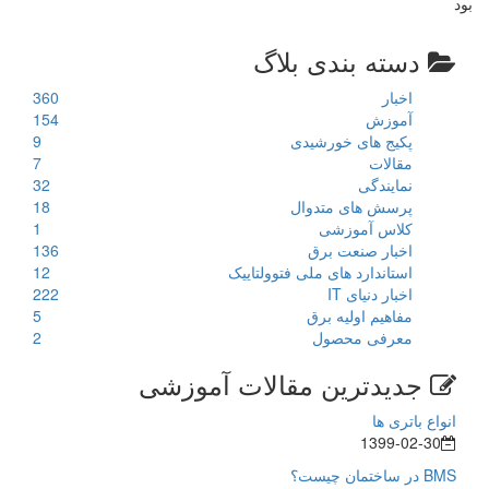
بود
دسته بندی بلاگ
اخبار
360
آموزش
154
پکیج های خورشیدی
9
مقالات
7
نمایندگی
32
پرسش های متدوال
18
کلاس آموزشی
1
اخبار صنعت برق
136
استاندارد های ملی فتوولتاییک
12
اخبار دنیای IT
222
مفاهیم اولیه برق
5
معرفی محصول
2
جدیدترین مقالات آموزشی
انواع باتری ها
1399-02-30
BMS در ساختمان چیست؟