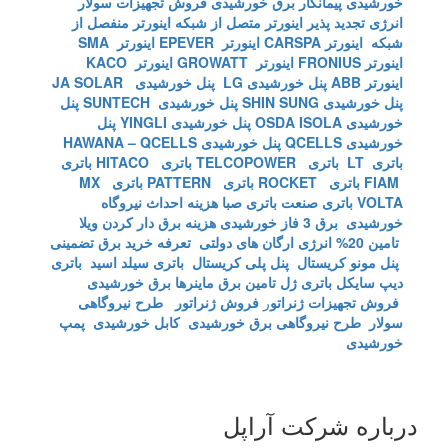
خورشیدی
پیمانکار برق خورشیدی
فروش تجهیزات سولار
انرژی تجدید پذیر
اینورتر متصل از شبکه
اینورتر منفصل از
شبکه
اینورتر CARSPA
اینورتر EPEVER
اینورتر SMA
اینورتر FRONIUS
اینورتر GROWATT
اینورتر KACO
اینورتر ABB
پنل خورشیدی LG
پنل خورشیدی JA SOLAR
پنل خورشیدی SHIN SUNG
پنل خورشیدی SUNTECH
پنل
خورشیدی OSDA ISOLA
پنل خورشیدی YINGLI
پنل
خورشیدی QCELLS
پنل خورشیدی HAWANA – QCELLS
باتری LT
باتری TELCOPOWER
باتری HITACO
باتری
FIAM
باتری ROCKET
باتری PATTERN
باتری MX
VOLTA
باتری صنعت
باتری صبا
هزینه احداث نیروگاه
خورشیدی
برق 3 فاز خورشیدی
هزینه برق دار کردن ویلا
تامین 20% انرژی ارگان های دولتی
تعرفه خرید برق تضمینی
پنل مونو کریستال
پنل پلی کریستال
باتری سیلد اسید
باتری
دیپ سایکل
باتری ژل
تامین برق ماینرها برق خورشیدی
فروش تجهیزات ژنراتو
ر
فروش ژنراتور
طرح نیروگاهی
سولار
طرح نیروگاهی برق خورشیدی
کابل خورشیدی
پمپ
خورشیدی
درباره شرکت آراپل