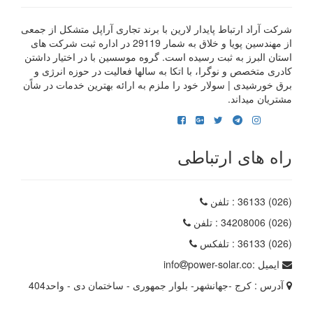
شرکت آراد ارتباط پایدار لارین با برند تجاری آراپل متشکل از جمعی
از مهندسین پویا و خلاق به شمار 29119 در اداره ثبت شرکت های
استان البرز به ثبت رسیده است. گروه موسسین با در اختیار داشتن
کادری متخصص و نوگرا، با اتکا به سالها فعالیت در حوزه انرژی و
برق خورشیدی | سولار خود را ملزم به ارائه بهترین خدمات در شاًن
مشتریان میداند.
راه های ارتباطی
(026) 36133
: تلفن
(026) 34208006
: تلفن
(026) 36133
: تلفکس
ایمیل :
power-solar.co
info
آدرس :
کرج -جهانشهر- بلوار جمهوری - ساختمان دی - واحد404