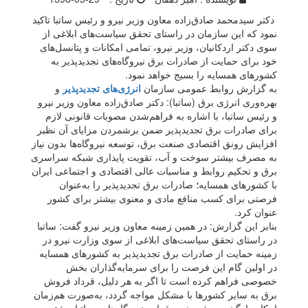
دکتر سیدمحمد صادق‌زاده معاون وزیر نیرو و رئیس ساتبا تاکید
نمود که این سازمان در راستای تحقق سیاست‌های ابلاغی از
سوی دکتر اردکانیان، وزیر نیرو، تمامی امکانات و پتانسل‌های
خود برای حمایت از صادرات برق نیروگاه‌های تجدیدپذیر به
کشورهای همسایه را بسیج خواهد نمود.
به گزارش روابط عمومی سازمان
انرژی‌های تجدیدپذیر
و
بهره‌وری انرژی برق (ساتبا): دکتر صادق‌زاده معاون وزیر نیرو
و رئیس ساتبا، با اشاره به فراهم‌شدن مصوبات قانونی لازم
برای صادرات برق تجدیدپذیر ضمن برشمردن مزایای آن نظیر
افزایش رونق اقتصادی صنعت برق، توسعه نیروگاه‌ها بدون نیاز
به مصرف بیشتر سوخت و آب، تقویت پایداری شبکه سراسری
برق و تحکیم روابط و مناسبات عالی اقتصادی و اجتماعی ایران
با کشورهای همسایه؛ صادرات برق تجدیدپذیر را به‌عنوان
فرصتی برای کسب منافع مادی و معنوی بیشتر برای کشور
عنوان کرد.
بنابر این گزارش: در همین زمینه معاون وزیر نیرو گفت: ساتبا
در راستای تحقق سیاست‌های ابلاغی از سوی وزارت نیرو در
زمینه حمایت از صادرات برق تجدیدپذیر به کشورهای همسایه
در اولین گام این فرصت را برای سرمایه‌گذاران بخش
خصوصی فراهم کرده است تا اگر به هر دلیل، قرداد فروش
برق به سایر کشورها با مشکل مواجه گردد، به‌صورت هم‌زمان