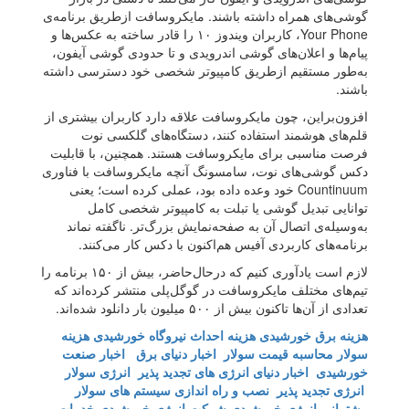
گوشی‌های همراه داشته باشند. مایکروسافت ازطریق برنامه‌ی
Your Phone، کاربران ویندوز ۱۰ را قادر ساخته به عکس‌ها و
پیام‌ها و اعلان‌های گوشی اندرویدی و تا حدودی گوشی آیفون،
به‌طور مستقیم ازطریق کامپیوتر شخصی خود دسترسی داشته
باشند.
افزون‌براین، چون مایکروسافت علاقه دارد کاربران بیشتری از
قلم‌های هوشمند استفاده کنند، دستگاه‌های گلکسی نوت
فرصت مناسبی برای مایکروسافت هستند. همچنین، با قابلیت
دکس گوشی‌های نوت، سامسونگ آنچه مایکروسافت با فناوری
Countinuum خود وعده داده بود، عملی کرده است؛ یعنی
توانایی تبدیل گوشی یا تبلت به کامپیوتر شخصی کامل
به‌وسیله‌ی اتصال آن به صفحه‌نمایش بزرگ‌تر. ناگفته نماند
برنامه‌های کاربردی آفیس هم‌اکنون با دکس کار می‌کنند.
لازم است یادآوری کنیم که در‌حال‌حاضر، بیش از ۱۵۰ برنامه‌ را
تیم‌های مختلف مایکروسافت در گوگل‌پلی منتشر کرده‌اند که
تعدادی از آن‌ها تاکنون بیش از ۵۰۰ میلیون بار دانلود شده‌اند.
هزینه برق خورشیدی
هزینه احداث نیروگاه خورشیدی
هزینه
سولار
محاسبه قیمت سولار
اخبار دنیای برق
اخبار صنعت
خورشیدی
اخبار دنیای انرژی های تجدید پذیر
انرژی سولار
انرژی تجدید پذیر
نصب و راه اندازی سیستم های سولار
پشتیبانی انرژی خورشیدی
شرکت انرژی خورشیدی
خدمات