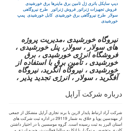
دیپ سایکل
باتری ژل
تامین برق ماینرها برق خورشیدی
فروش تجهیزات ژنراتو
ر
فروش ژنراتور
طرح نیروگاهی
سولار
طرح نیروگاهی برق خورشیدی
کابل خورشیدی
پمپ
خورشیدی
نیروگاه خورشیدی ،مدیریت پروژه
های سولار ، سولار، پنل خورشیدی ،
فروشگاه انرژِی خورشیدی ، برق
خورشیدی ، تامین برق با استفاده از
خورشیدی ، نیروگاه آنگرید، نیروگاه
آفگرید ، سولار ، انرژی تجدید پذیر ،
درباره شرکت آراپل
شرکت آراد ارتباط پایدار لارین با برند تجاری آراپل متشکل از جمعی
از مهندسین پویا و خلاق به شمار 29119 در اداره ثبت شرکت های
استان البرز به ثبت رسیده است. گروه موسسین با در اختیار داشتن
کادری متخصص و نوگرا، با اتکا به سالها فعالیت در حوزه انرژی و