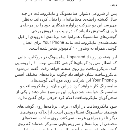
دهد.
پس از شروعی دشوار، سامسونگ و مایکروسافت در چند
سال گذشته رابطه‌‌ی محتاطانه‌ای را دنبال کرده‌اند. به‌نظر
می‌رسد این دو شرکت پرآوازه همکاری خود را در مرحله‌ی
تازه‌ای گسترش داده‌اند که درنهایت به فروش برخی
گوشی‌های سامسونگ همراه‌با چند برنامه‌ی اندرویدی از قبل
نصب‌شده‌ی مایکروسافت مانند Your Phone برای اتصال
گوشی همراه به ویندوز ۱۰ کامپیوتر منجر شده است.
این هفته در رویداد Unpacked سامسونگ در بروکلین، جایی
که انتظار می‌رود کره‌ای‌ها گوشی گلکسی نوت ۱۰ را رونمایی
کنند، مایکروسافت نیز روی صحنه خواهد رفت. گفته می‌شود
مایکروسافت نشان خواهد داد چگونه برنامه‌های مختلف آفیس
و Your Phone این شرکت روی موج آتی گوشی‌های
سامسونگ کار خواهند کرد. در این میان، از مایکروسافت و
سامسونگ خواسته شد درباره این موضوع نظر دهند و یکی از
سخن‌گویان مایکروسافت اعلام کرد حرفی برای گفتن ندارد.
سود مایکروسافت در ارائه‌ی برخی برنامه‌ها روی گوشی‌های
هوشمند سامسونگ نسبتا روشن است. ازآنجاکه ردموندی‌ها
دیگر تلفن‌همراهی عرضه نمی‌کنند، روی ساخت نسخه‌های
مختلفی از برنامه‌ها و سرویس‌هایی متمرکز شده‌اند که روی
گوشی‌های اندرویدی و آیفون کار می‌کنند تا دستی در بازار