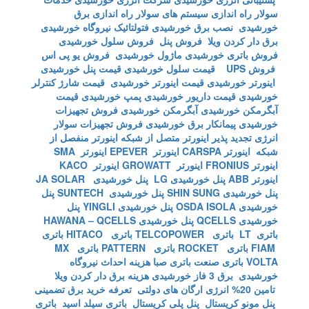
سولار
راه اندازی سیستم های سولار
راه اندازی برق
خورشیدی
نصب برق خورشیدی
فتولتائیک
نیروگاه خورشیدی
برق دار کردن ویلا
فروش پنل
فروش سلول خورشیدی
فروش باتری خورشیدی
ماژول خورشیدی
فروش یو پی اس
فروش UPS
قیمت سلول خورشیدی
قیمت پنل خورشیدی
اینورتر خورشیدی
قیمت اینورتر خورشیدی
قیمت شارژ کنترلر
خورشیدی
قیمت داریور خورشیدی
پمپ خورشیدی
قیمت
آبگرمکن خورشیدی
آبگرمکن خورشیدی
فروش تجهیزات
خورشیدی
پیمانکار برق خورشیدی
فروش تجهیزات سولار
انرژی تجدید پذیر
اینورتر متصل از شبکه
اینورتر منفصل از
شبکه
اینورتر CARSPA
اینورتر EPEVER
اینورتر SMA
اینورتر FRONIUS
اینورتر GROWATT
اینورتر KACO
اینورتر ABB
پنل خورشیدی LG
پنل خورشیدی JA SOLAR
پنل خورشیدی SHIN SUNG
پنل خورشیدی SUNTECH
پنل
خورشیدی OSDA ISOLA
پنل خورشیدی YINGLI
پنل
خورشیدی QCELLS
پنل خورشیدی HAWANA – QCELLS
باتری LT
باتری TELCOPOWER
باتری HITACO
باتری
FIAM
باتری ROCKET
باتری PATTERN
باتری MX
VOLTA
باتری صنعت
باتری صبا
هزینه احداث نیروگاه
خورشیدی
برق 3 فاز خورشیدی
هزینه برق دار کردن ویلا
تامین 20% انرژی ارگان های دولتی
تعرفه خرید برق تضمینی
پنل مونو کریستال
پنل پلی کریستال
باتری سیلد اسید
باتری