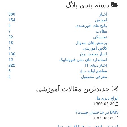
دسته بندی بلاگ
اخبار
360
آموزش
154
پکیج های خورشیدی
9
مقالات
7
نمایندگی
32
پرسش های متدوال
18
کلاس آموزشی
1
اخبار صنعت برق
136
استاندارد های ملی فتوولتاییک
12
اخبار دنیای IT
222
مفاهیم اولیه برق
5
معرفی محصول
2
جدیدترین مقالات آموزشی
انواع باتری ها
1399-02-30
BMS در ساختمان چیست؟
1399-02-29
کم شدن بازدهی پنل ها با افزایش دما