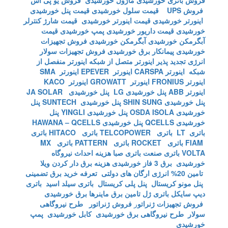
فروش باتری خورشیدی
ماژول خورشیدی
فروش یو پی اس
فروش UPS
قیمت سلول خورشیدی
قیمت پنل خورشیدی
اینورتر خورشیدی
قیمت اینورتر خورشیدی
قیمت شارژ کنترلر
خورشیدی
قیمت داریور خورشیدی
پمپ خورشیدی
قیمت
آبگرمکن خورشیدی
آبگرمکن خورشیدی
فروش تجهیزات
خورشیدی
پیمانکار برق خورشیدی
فروش تجهیزات سولار
انرژی تجدید پذیر
اینورتر متصل از شبکه
اینورتر منفصل از
شبکه
اینورتر CARSPA
اینورتر EPEVER
اینورتر SMA
اینورتر FRONIUS
اینورتر GROWATT
اینورتر KACO
اینورتر ABB
پنل خورشیدی LG
پنل خورشیدی JA SOLAR
پنل خورشیدی SHIN SUNG
پنل خورشیدی SUNTECH
پنل
خورشیدی OSDA ISOLA
پنل خورشیدی YINGLI
پنل
خورشیدی QCELLS
پنل خورشیدی HAWANA – QCELLS
باتری LT
باتری TELCOPOWER
باتری HITACO
باتری
FIAM
باتری ROCKET
باتری PATTERN
باتری MX
VOLTA
باتری صنعت
باتری صبا
هزینه احداث نیروگاه
خورشیدی
برق 3 فاز خورشیدی
هزینه برق دار کردن ویلا
تامین 20% انرژی ارگان های دولتی
تعرفه خرید برق تضمینی
پنل مونو کریستال
پنل پلی کریستال
باتری سیلد اسید
باتری
دیپ سایکل
باتری ژل
تامین برق ماینرها برق خورشیدی
فروش تجهیزات ژنراتو
ر
فروش ژنراتور
طرح نیروگاهی
سولار
طرح نیروگاهی برق خورشیدی
کابل خورشیدی
پمپ
خورشیدی