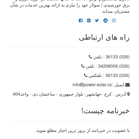
برق خورشیدی | سولار خود را ملزم به ارائه بهترین خدمات در شاًن
مشتریان میداند.
راه های ارتباطی
(026) 36133
: تلفن
(026) 34208006
: تلفن
(026) 36133
: تلفکس
ایمیل :
power-solar.co
info
آدرس :
کرج -جهانشهر- بلوار جمهوری - ساختمان دی - واحد404
خبرنامه چیست!
با عضویت در خبرنامه از بروز ترین اخبار مطلع شوید.