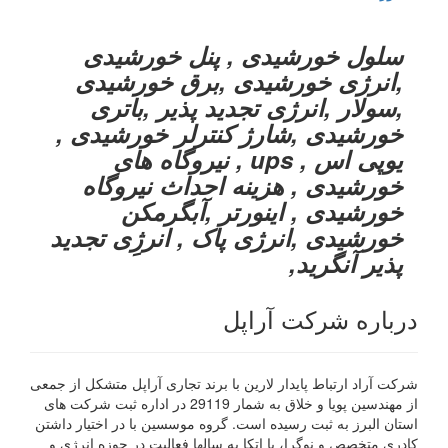
سلول خورشیدی , پنل خورشیدی
,انرژی خورشیدی ,برق خورشیدی
,سولار ,انرژی تجدید پذیر ,باتری
خورشیدی ,شارژ کنترلر خورشیدی ,
یوپی اس , ups , نیروگاه های
خورشیدی , هزینه احداث نیروگاه
خورشیدی , اینورتر ,آبگرمکن
خورشیدی ,انرژی پاک , انرژِی تجدید
پذیر آنگرید,
درباره شرکت آراپل
شرکت آراد ارتباط پایدار لارین با برند تجاری آراپل متشکل از جمعی
از مهندسین پویا و خلاق به شمار 29119 در اداره ثبت شرکت های
استان البرز به ثبت رسیده است. گروه موسسین با در اختیار داشتن
کادری متخصص و نوگرا، با اتکا به سالها فعالیت در حوزه انرژی و