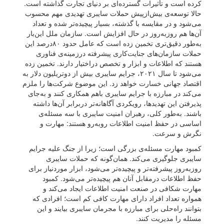
کرده است و تأثیرات گسترده‌ای بر دنیای تجارت گذاشته‌ است.
حالا توسعه‌ی بیش‌‌از‌پیش حملات سایبری تهدیدی مهم محسوب
می‌شود و در مقایسه با گذشته، بسیار پیچیده‌تر شده و تعداد
آن‌ها هم روزبه‌روز در حال افزایش است. سازمان ملل این‌بار
به‌طور دقیق‌تری تخمین زده است که عامل حدود ۸۰درصد این
حملات سازمان‌های جنایت‌کاری پیشرفته درزمینه‌ی فناوری
هستند که اطلاعات و ابزار و تخصص دراختیار دارند. تخمین زده
می‌شود تا سال ۲۰۲۱، جرایم سایبری بیش از دوتریلیون دلار به
اقتصاد جهانی خسارت خواهد زد. این موضوع شرکت‌ها را ملزم
می‌کند در مبارزه با جرایم سایبری باهم همکاری کنند و به‌جای
پذیرفتن این تهدیدها، رویکردی آگاهانه‌تر دربرابر آن‌ها داشته‌
باشند. به‌طور کلی، رهبران امنیت سایبری با سه مسئله‌ی
اساسی در حفظ امنیت اطلاعات رو‌به‌رو هستند: مهارت و
نگرش و سرعت.
کمبود مهارت مسئله‌ی بزرگی است؛ زیرا از جنگ علیه جرایم
سایبری جلوگیری می‌کند. همان‌گونه که حملات سایبری
روزبه‌روز پیشرفته‌تر و پیچیده‌تر می‌شود، ابزار موردنیاز برای
حفظ اطلاعات درمقابل آنان هم پیچیده‌تر می‌شود. کمبود
مهارت شکافی در صنعت امنیت اطلاعات ایجاد می‌کند و
همواره تعداد افراد دارای مهارت کافی کم است؛ افرادی که
بتوانند راه‌حلی برای مبارزه با مجرمان سایبری بیایند و این
مسئله را مدیریت کنند.