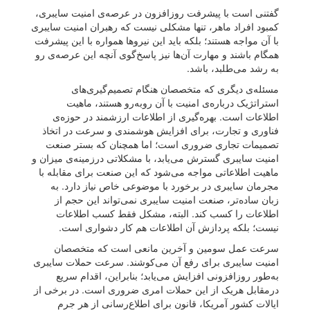
گفتنی است با پیشرفت روزافزون در عرصه‌ی امنیت سایبری،
کمبود افراد ماهر، تنها مشکلی نیست که رهبران امنیت سایبری
با آن مواجه هستند؛ بلکه باید این نیروها همواره با این پیشرفت
همگام باشند و مهارت آن‌ها نیز پاسخ‌گوی آنچه این عرصه‌ی رو
به رشد می‌طلبد، باشد.
مسئله‌ی دیگری که متخصصان هنگام تصمیم‌گیری‌های
استراتژیک درباره‌ی امنیت با آن رو‌به‌رو هستند، ماهیت
اطلاعات است. بهره‌گیری از اطلاعات ارزشمند در حوزه‌ی
فناوری و تجارت، برای افزایش هوشمندی و سرعت در اتخاذ
تصمیمات تجاری ضروری است؛ اما همچنان که بستر صنعت
امنیت سایبری گسترش می‌یابد، با مشکلاتی درزمینه‌ی میزان و
ماهیت اطلاعاتی مواجه می‌شود که این صنعت برای مقابله با
مجرمان سایبری در برخورد با موضوعی خاص نیاز دارد. به
زبان ساده‌تر، صنعت امنیت سایبری نمی‌تواند این حجم از
اطلاعات را کسب کند. البته، مشکل فقط کسب اطلاعات
نیست؛ بلکه پردازش آن اطلاعات هم کار دشواری است.
سرعت عمل سومین و آخرین مانعی است که متخصصان
امنیت سایبری برای رفع آن می‌کوشند. سرعت حملات سایبری
به‌طور روزافزونی افزایش می‌یابد؛ بنابراین، اقدام سریع
درمقابل هریک از این حملات امری ضروری است. در برخی از
ایالات کشور آمریکا، قانون برای اطلاع‌رسانی از هر جرم