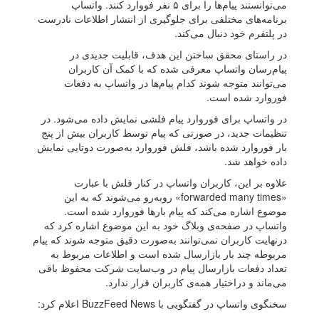
می‌توانستند پیام‌ها را برای ۵ نفر فووارد کنند. واتساپ
برنامه‌های مختلفی برای جلوگیری از انتشار اطلاعات نادرست
در پلتفرم خود دنبال می‌کند.
در راستای محقق ساختن این هدف، قابلیت جدیدی در
پیام‌رسان واتساپ معرفی شده که با کمک آن کاربران
می‌توانند متوجه شوند کدام پیام‌ها در واتساپ به دفعات
فوروارد شده است.
در واتساپ برای فوروارد پیام فلشی نمایش داده می‌شود. در
تنظیمات جدید، در صورتی که پیام توسط کاربران بیش از پنج
بار فوروارد شده باشد، فلش فوروارد به‌صورت دوتایی نمایش
داده خواهد شد.
علاوه بر این، کاربران واتساپ در کنار فلش با عبارت
«forwarded many times» رو‌به‌رو می‌شوند که به این
موضوع اشاره می‌کند که پیام بارها فوروارد شده است.
واتساپ در صفحه‌ی وبلاگ خود به این موضوع اشاره کرد که
درنهایت کاربران نمی‌توانند به‌صورت دقیق متوجه شوند که پیام
مربوطه چند بار بازارسال شده است و اطلاعات مربوط به
تعداد دفعات بازارسال پیام در وب‌سایت شرکت محفوظ باقی
می‌ماند و دراختیار همه‌ی کاربران قرار ندارد.
سخنگوی واتساپ در گفتگویی با BuzzFeed News اعلام کرد: