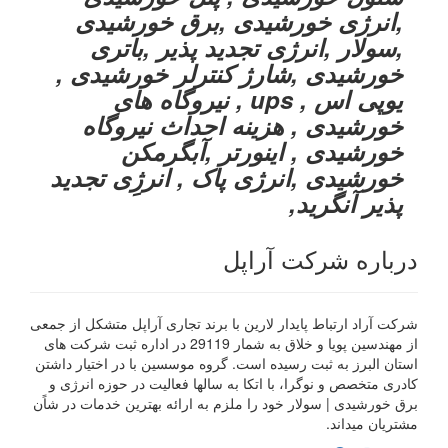
,انرژی خورشیدی ,برق خورشیدی
,سولار ,انرژی تجدید پذیر ,باتری
خورشیدی ,شارژ کنترلر خورشیدی ,
یوپی اس , ups , نیروگاه های
خورشیدی , هزینه احداث نیروگاه
خورشیدی , اینورتر ,آبگرمکن
خورشیدی ,انرژی پاک , انرژِی تجدید
پذیر آنگرید,
درباره شرکت آراپل
شرکت آراد ارتباط پایدار لارین با برند تجاری آراپل متشکل از جمعی
از مهندسین پویا و خلاق به شمار 29119 در اداره ثبت شرکت های
استان البرز به ثبت رسیده است. گروه موسسین با در اختیار داشتن
کادری متخصص و نوگرا، با اتکا به سالها فعالیت در حوزه انرژی و
برق خورشیدی | سولار خود را ملزم به ارائه بهترین خدمات در شاًن
مشتریان میداند.