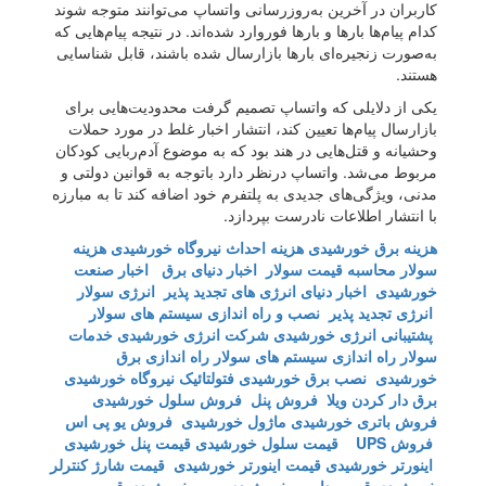
کاربران در آخرین به‌روزرسانی واتساپ می‌توانند متوجه شوند
کدام پیام‌ها بارها و بارها فوروارد شده‌‌اند. در نتیجه پیام‌هایی که
به‌صورت زنجیره‌ای بارها بازارسال شده باشند، قابل شناسایی
هستند.
یکی از دلایلی که واتساپ تصمیم گرفت محدودیت‌هایی برای
بازارسال پیام‌ها تعیین کند، انتشار اخبار غلط در مورد حملات
وحشیانه و قتل‌هایی در هند بود که به موضوع آدم‌ربایی کودکان
مربوط می‌شد. واتساپ درنظر دارد باتوجه به قوانین دولتی و
مدنی، ویژگی‌های جدیدی به پلتفرم خود اضافه کند تا به مبارزه
با انتشار اطلاعات نادرست بپردازد.
هزینه برق خورشیدی
هزینه احداث نیروگاه خورشیدی
هزینه
سولار
محاسبه قیمت سولار
اخبار دنیای برق
اخبار صنعت
خورشیدی
اخبار دنیای انرژی های تجدید پذیر
انرژی سولار
انرژی تجدید پذیر
نصب و راه اندازی سیستم های سولار
پشتیبانی انرژی خورشیدی
شرکت انرژی خورشیدی
خدمات
سولار
راه اندازی سیستم های سولار
راه اندازی برق
خورشیدی
نصب برق خورشیدی
فتولتائیک
نیروگاه خورشیدی
برق دار کردن ویلا
فروش پنل
فروش سلول خورشیدی
فروش باتری خورشیدی
ماژول خورشیدی
فروش یو پی اس
فروش UPS
قیمت سلول خورشیدی
قیمت پنل خورشیدی
اینورتر خورشیدی
قیمت اینورتر خورشیدی
قیمت شارژ کنترلر