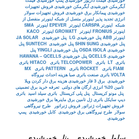
خورشیدی
قیمت داریور خورشیدی
پمپ خورشیدی
قیمت
آبگرمکن خورشیدی
آبگرمکن خورشیدی
فروش تجهیزات
خورشیدی
پیمانکار برق خورشیدی
فروش تجهیزات سولار
انرژی تجدید پذیر
اینورتر متصل از شبکه
اینورتر منفصل از
شبکه
اینورتر CARSPA
اینورتر EPEVER
اینورتر SMA
اینورتر FRONIUS
اینورتر GROWATT
اینورتر KACO
اینورتر ABB
پنل خورشیدی LG
پنل خورشیدی JA SOLAR
پنل خورشیدی SHIN SUNG
پنل خورشیدی SUNTECH
پنل
خورشیدی OSDA ISOLA
پنل خورشیدی YINGLI
پنل
خورشیدی QCELLS
پنل خورشیدی HAWANA – QCELLS
باتری LT
باتری TELCOPOWER
باتری HITACO
باتری
FIAM
باتری ROCKET
باتری PATTERN
باتری MX
VOLTA
باتری صنعت
باتری صبا
هزینه احداث نیروگاه
خورشیدی
برق 3 فاز خورشیدی
هزینه برق دار کردن ویلا
تامین 20% انرژی ارگان های دولتی
تعرفه خرید برق تضمینی
پنل مونو کریستال
پنل پلی کریستال
باتری سیلد اسید
باتری
دیپ سایکل
باتری ژل
تامین برق ماینرها برق خورشیدی
فروش تجهیزات ژنراتو
ر
فروش ژنراتور
طرح نیروگاهی
سولار
طرح نیروگاهی برق خورشیدی
کابل خورشیدی
پمپ
خورشیدی
سلول خورشیدی , پنل خورشیدی