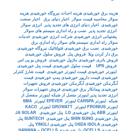
هزینه برق خورشیدی
هزینه احداث نیروگاه خورشیدی
هزینه
سولار
محاسبه قیمت سولار
اخبار دنیای برق
اخبار صنعت
خورشیدی
اخبار دنیای انرژی های تجدید پذیر
انرژی سولار
انرژی تجدید پذیر
نصب و راه اندازی سیستم های سولار
پشتیبانی انرژی خورشیدی
شرکت انرژی خورشیدی
خدمات
سولار
راه اندازی سیستم های سولار
راه اندازی برق
خورشیدی
نصب برق خورشیدی
فتولتائیک
نیروگاه خورشیدی
برق دار کردن ویلا
فروش پنل
فروش سلول خورشیدی
فروش باتری خورشیدی
ماژول خورشیدی
فروش یو پی اس
فروش UPS
قیمت سلول خورشیدی
قیمت پنل خورشیدی
اینورتر خورشیدی
قیمت اینورتر خورشیدی
قیمت شارژ کنترلر
خورشیدی
قیمت داریور خورشیدی
پمپ خورشیدی
قیمت
آبگرمکن خورشیدی
آبگرمکن خورشیدی
فروش تجهیزات
خورشیدی
پیمانکار برق خورشیدی
فروش تجهیزات سولار
انرژی تجدید پذیر
اینورتر متصل از شبکه
اینورتر منفصل از
شبکه
اینورتر CARSPA
اینورتر EPEVER
اینورتر SMA
اینورتر FRONIUS
اینورتر GROWATT
اینورتر KACO
اینورتر ABB
پنل خورشیدی LG
پنل خورشیدی JA SOLAR
پنل خورشیدی SHIN SUNG
پنل خورشیدی SUNTECH
پنل
خورشیدی OSDA ISOLA
پنل خورشیدی YINGLI
پنل
خورشیدی QCELLS
پنل خورشیدی HAWANA – QCELLS