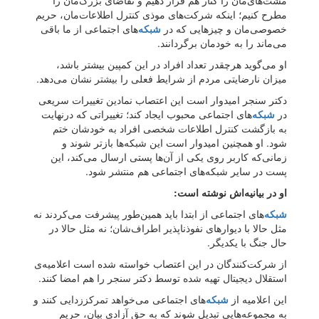
مشت‌های‌مان را کنار هم قرار دهیم و تقاضای بزرگ‌مان را
مطرح کنیم؛ اینکه شرکت‌های موذی کنترل اطلاعات‌مان، حریم
خصوصی‌مان و چیزهایی که در
شبکه‌
های اجتماعی از ما باقی
می‌ماند را به خودمان برگردانند.
او می‌گوید هرچقدر تعداد افراد در این کمپین بیشتر باشد،
میزان نارضایتی مردم از شرایط فعلی را بیشتر نشان می‌دهد.
دکتر سنجر امیدوار است این اعتصاب نمادین تغییرات سریعی
در
شبکه‌
های اجتماعی محبوب ایجاد کند؛ تغییراتی که درنهایت
به بازگشت کنترل اطلاعات شخصی افراد به خودشان ختم
شود. او همچنین امیدوار است این شبکه‌ها بازتر شوند و
زمانی‌که کاربر روی یکی از آن‌ها پستی ارسال می‌کند، این
پست در سایر شبکه‌های اجتماعی هم منتشر شود.
او در بیانیه‌اش نوشته است:
شبکه‌
های اجتماعی از ابتدا باید همین‌طور پیشرفت می‌کردند نه
مثل حالا با دیوارهای نفوذناپذیر اطراف‌شان؛ نه مثل حالا در
حال جنگ با یکدیگر.
از شرکت‌کنندگان در این اعتصاب خواسته شده است اعلامیه‌ی
استقلال دیجیتال تهیه شده توسط دکتر سنجر را هم امضا کنند.
این اعلامیه از
شبکه‌
های اجتماعی می‌خواهد تمرکززدایی کنند و
به مجموعه‌هایی تبدیل شوند که به حق آزادی بیان، حریم