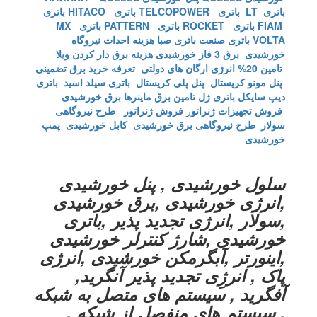
باتری LT
باتری TELCOPOWER
باتری HITACO
باتری
FIAM
باتری ROCKET
باتری PATTERN
باتری MX
VOLTA
باتری صنعت
باتری صبا
هزینه احداث نیروگاه
خورشیدی
برق 3 فاز خورشیدی
هزینه برق دار کردن ویلا
تامین 20% انرژی ارگان های دولتی
تعرفه خرید برق تضمینی
پنل مونو کریستال
پنل پلی کریستال
باتری سیلد اسید
باتری
دیپ سایکل
باتری ژل
تامین برق ماینرها برق خورشیدی
فروش تجهیزات ژنراتو
ر
فروش ژنراتور
طرح نیروگاهی
سولار
طرح نیروگاهی برق خورشیدی
کابل خورشیدی
پمپ
خورشیدی
سلول خورشیدی , پنل خورشیدی
,انرژی خورشیدی ,برق خورشیدی
,سولار ,انرژی تجدید پذیر ,باتری
خورشیدی ,شارژ کنترلر خورشیدی
,اینورتر ,آبگرمکن خورشیدی ,انرژی
پاک , انرژِی تجدید پذیر آنگرید,
آفگرید , سیستم های متصل به شبکه
, سیستم های منفصل از شبکه ,