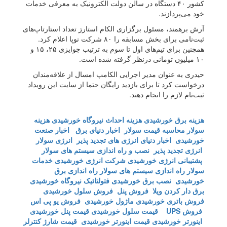
کشور ۴۰ دستگاه در سالن دولت الکترونیک به معرفی خدمات
خود می‌پردازند.
‏آرش برهمند، مسئول برگزاری الکام استارز تعداد استارتاپ‌های
ثبت‌نامی برای بخش مسابقه را ۸۰ شرکت نوپا اعلام کرد.
همچنین برای تیم‌های اول تا سوم به ترتیب جوایزی ۲۵، ۱۵ و
۱۰ میلیون‌ تومانی درنظر گرفته شده است.
‏حیدری به عنوان مدیر اجرایی الکامپ امسال از علاقه‌مندان
درخواست کرد تا برای بازدید رایگان حتما از سایت این رویداد
ثبت‌نام لازم را انجام دهند.
هزینه برق خورشیدی
هزینه احداث نیروگاه خورشیدی
هزینه
سولار
محاسبه قیمت سولار
اخبار دنیای برق
اخبار صنعت
خورشیدی
اخبار دنیای انرژی های تجدید پذیر
انرژی سولار
انرژی تجدید پذیر
نصب و راه اندازی سیستم های سولار
پشتیبانی انرژی خورشیدی
شرکت انرژی خورشیدی
خدمات
سولار
راه اندازی سیستم های سولار
راه اندازی برق
خورشیدی
نصب برق خورشیدی
فتولتائیک
نیروگاه خورشیدی
برق دار کردن ویلا
فروش پنل
فروش سلول خورشیدی
فروش باتری خورشیدی
ماژول خورشیدی
فروش یو پی اس
فروش UPS
قیمت سلول خورشیدی
قیمت پنل خورشیدی
اینورتر خورشیدی
قیمت اینورتر خورشیدی
قیمت شارژ کنترلر