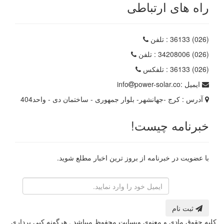
راه های ارتباطی
(026) 36133
: تلفن
(026) 34208006
: تلفن
(026) 36133
: تلفکس
ایمیل :
power-solar.co
info
آدرس :
کرج -جهانشهر- بلوار جمهوری - ساختمان دی - واحد404
خبرنامه چیست!
با عضویت در خبرنامه از بروز ترین اخبار مطلع شوید.
رایانامه
ثبت نام
کلیه حقوق مادی و معنوی وبسایت محفوظ میباشد . هرگونه کپی برداری