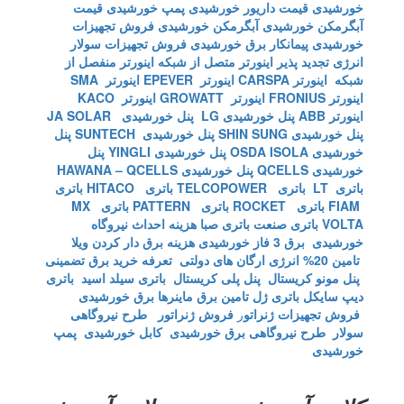
خورشیدی
قیمت داریور خورشیدی
پمپ خورشیدی
قیمت
آبگرمکن خورشیدی
آبگرمکن خورشیدی
فروش تجهیزات
خورشیدی
پیمانکار برق خورشیدی
فروش تجهیزات سولار
انرژی تجدید پذیر
اینورتر متصل از شبکه
اینورتر منفصل از
شبکه
اینورتر CARSPA
اینورتر EPEVER
اینورتر SMA
اینورتر FRONIUS
اینورتر GROWATT
اینورتر KACO
اینورتر ABB
پنل خورشیدی LG
پنل خورشیدی JA SOLAR
پنل خورشیدی SHIN SUNG
پنل خورشیدی SUNTECH
پنل
خورشیدی OSDA ISOLA
پنل خورشیدی YINGLI
پنل
خورشیدی QCELLS
پنل خورشیدی HAWANA – QCELLS
باتری LT
باتری TELCOPOWER
باتری HITACO
باتری
FIAM
باتری ROCKET
باتری PATTERN
باتری MX
VOLTA
باتری صنعت
باتری صبا
هزینه احداث نیروگاه
خورشیدی
برق 3 فاز خورشیدی
هزینه برق دار کردن ویلا
تامین 20% انرژی ارگان های دولتی
تعرفه خرید برق تضمینی
پنل مونو کریستال
پنل پلی کریستال
باتری سیلد اسید
باتری
دیپ سایکل
باتری ژل
تامین برق ماینرها برق خورشیدی
فروش تجهیزات ژنراتو
ر
فروش ژنراتور
طرح نیروگاهی
سولار
طرح نیروگاهی برق خورشیدی
کابل خورشیدی
پمپ
خورشیدی