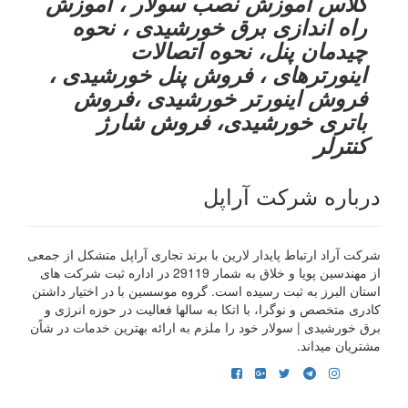
کلاس آموزش نصب سولار ، آموزش
راه اندازی برق خورشیدی ، نحوه
چیدمان پنل، نحوه اتصالات
اینورترهای ، فروش پنل خورشیدی ،
فروش اینورتر خورشیدی ،فروش
باتری خورشیدی، فروش شارژ
کنترلر
درباره شرکت آراپل
شرکت آراد ارتباط پایدار لارین با برند تجاری آراپل متشکل از جمعی
از مهندسین پویا و خلاق به شمار 29119 در اداره ثبت شرکت های
استان البرز به ثبت رسیده است. گروه موسسین با در اختیار داشتن
کادری متخصص و نوگرا، با اتکا به سالها فعالیت در حوزه انرژی و
برق خورشیدی | سولار خود را ملزم به ارائه بهترین خدمات در شاًن
مشتریان میداند.