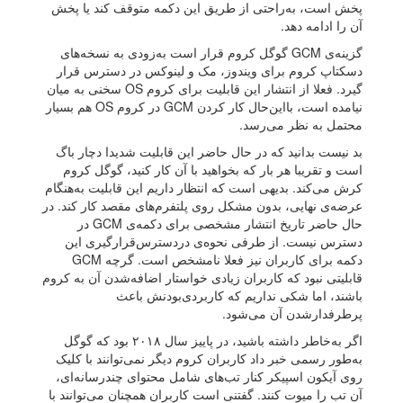
پخش است، به‌راحتی از طریق این دکمه متوقف کند یا پخش
آن را ادامه دهد.
گزینه‌ی GCM گوگل کروم قرار است به‌زودی به نسخه‌های
دسکتاپ کروم برای ویندوز، مک و لینوکس در دسترس قرار
گیرد. فعلا از انتشار این قابلیت برای کروم OS سخنی به میان
نیامده است، بااین‌حال کار کردن GCM در کروم OS هم بسیار
محتمل به نظر می‌رسد.
بد نیست بدانید که در حال حاضر این قابلیت شدیدا دچار باگ
است و تقریبا هر بار که بخواهید با آن کار کنید، گوگل کروم
کرش می‌‌کند. بدیهی است که انتظار داریم این قابلیت به‌هنگام
عرضه‌ی نهایی، بدون مشکل روی پلتفرم‌های مقصد کار کند. در
حال حاضر تاریخ انتشار مشخصی برای دکمه‌ی GCM در
دسترس نیست. از طرفی نحوه‌ی دردسترس‌قرارگیری این
دکمه برای کاربران نیز فعلا نامشخص است. گرچه GCM
قابلیتی نبود که کاربران زیادی خواستار اضافه‌شدن آن به کروم
باشند، اما شکی نداریم که کاربردی‌بودنش باعث
پرطرفدارشدن آن می‌شود.
اگر به‌خاطر داشته باشید، در پاییز سال ۲۰۱۸ بود که گوگل
به‌طور رسمی خبر داد کاربران کروم دیگر نمی‌توانند با کلیک
روی آیکون اسپیکر کنار تب‌های شامل محتوای چندرسانه‌ای،
آن تب را میوت کنند. گفتنی است کاربران همچنان می‌توانند با