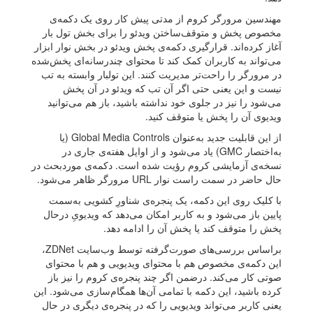
مهندسین مرورگر کروم از مدتی پیش کار روی یک دکمه‌ی
مخصوص پخش و متوقف‌ساختن ویدئو را برای بخش تول بار
آغاز کرده‌اند. قرارگیری دکمه‌ی پخش ویدئو در بخش نوار ابزار
می‌تواند به کاربران کمک کند تا محتوای چندرسانه‌ای پخش‌شده
در مرورگر را راحت‌تر مدیریت کنند. این تولبار وابسته به تب
نیست و این یعنی حتی اگر آن تب که ویدئو در آن پخش
می‌شود را نیز در جلوی خود نداشته باشید، باز هم می‌توانید
ویدیوی آن را پخش یا متوقف کنید.
از این قابلیت جدید به‌عنوان Global Media Controls (یا
به‌اختصار GMC) یاد می‌شود و از اوایل هفته‌ی جاری در
نسخه‌ی آزمایشی کروم رؤیت شده است. دکمه‌ی موردبحث در
حال حاضر در سمت راست نوار URL مرورگر ظاهر می‌شود.
با کلیک روی این دکمه، یک پنجره‌ی شناورِ کشویی به‌سمت
پایین باز می‌شود و به کاربر امکان می‌دهد که ویدیویِ درحال
پخش را متوقف کند یا پخش آن را ادامه دهد.
براساس بررسی‌های صورت‌گرفته توسط وب‌سایت ZDNet،
این دکمه‌ی مخصوص هم با محتوای ویدیویی و هم با محتوای
صوتی کار می‌کند. درضمن اگر چند پنجره‌ی کروم را نیز باز
کرده باشید، این دکمه با تمامی آن‌ها همگام‌سازی می‌شود. این
یعنی کاربر می‌تواند ویدیویی را که در پنجره‌ی دیگری در حال