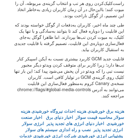
راست‌کلیک‌کردن روی هر تب و انتخاب گزینه‌ی مربوطه، آن را
میوت کنند؛ بااین‌حال در آن زمان کاربران زیادی به‌خاطر اتخاذ
این تصمیم، از گوگل ناراحت بودند.
طی چند ماه اخیر، کاربران به‌دفعات از گوگل خواسته بودند که
این قابلیت را دوباره فعال کند تا بتوانند به‌سادگی و با تنها یک
کلیک، به میوت کردن تب‌ها بپردازند. اما ظاهرا گوگل به‌جای
فعال‌سازی دوباره‌ی این قابلیت، تصمیم گرفته با قابلیت جدیدی
به استقبال کاربران بیاید.
قابلیت جدید GCM کاربرد بیشتری نسبت به آیکن اسپیکر کنار
تب‌ها دارد؛ زیرا کاربر برای متوقف کردن ویدئو دیگر مجبور
نیست تبی را که ویدئو در آن پخش می‌شود پیدا کند؛ این بار تنها
کلیک روی گزینه‌ی GCM در تولبار کافی است. کاربران
نسخه‌ی Canary کروم به‌منظور فعال‌سازی این قابلیت
می‌توانند به آدرس chrome://flags/#global-media-controls
مراجعه کنند.
هزینه برق خورشیدی
هزینه احداث نیروگاه خورشیدی
هزینه
سولار
محاسبه قیمت سولار
اخبار دنیای برق
اخبار صنعت
خورشیدی
اخبار دنیای انرژی های تجدید پذیر
انرژی سولار
انرژی تجدید پذیر
نصب و راه اندازی سیستم های سولار
پشتیبانی انرژی خورشیدی
شرکت انرژی خورشیدی
خدمات