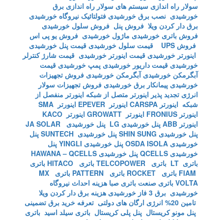
سولار
راه اندازی سیستم های سولار
راه اندازی برق
خورشیدی
نصب برق خورشیدی
فتولتائیک
نیروگاه خورشیدی
برق دار کردن ویلا
فروش پنل
فروش سلول خورشیدی
فروش باتری خورشیدی
ماژول خورشیدی
فروش یو پی اس
فروش UPS
قیمت سلول خورشیدی
قیمت پنل خورشیدی
اینورتر خورشیدی
قیمت اینورتر خورشیدی
قیمت شارژ کنترلر
خورشیدی
قیمت داریور خورشیدی
پمپ خورشیدی
قیمت
آبگرمکن خورشیدی
آبگرمکن خورشیدی
فروش تجهیزات
خورشیدی
پیمانکار برق خورشیدی
فروش تجهیزات سولار
انرژی تجدید پذیر
اینورتر متصل از شبکه
اینورتر منفصل از
شبکه
اینورتر CARSPA
اینورتر EPEVER
اینورتر SMA
اینورتر FRONIUS
اینورتر GROWATT
اینورتر KACO
اینورتر ABB
پنل خورشیدی LG
پنل خورشیدی JA SOLAR
پنل خورشیدی SHIN SUNG
پنل خورشیدی SUNTECH
پنل
خورشیدی OSDA ISOLA
پنل خورشیدی YINGLI
پنل
خورشیدی QCELLS
پنل خورشیدی HAWANA – QCELLS
باتری LT
باتری TELCOPOWER
باتری HITACO
باتری
FIAM
باتری ROCKET
باتری PATTERN
باتری MX
VOLTA
باتری صنعت
باتری صبا
هزینه احداث نیروگاه
خورشیدی
برق 3 فاز خورشیدی
هزینه برق دار کردن ویلا
تامین 20% انرژی ارگان های دولتی
تعرفه خرید برق تضمینی
پنل مونو کریستال
پنل پلی کریستال
باتری سیلد اسید
باتری