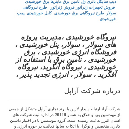
دیپ سایکل
باتری ژل
تامین برق ماینرها برق خورشیدی
فروش تجهیزات ژنراتو
ر
فروش ژنراتور
طرح نیروگاهی
سولار
طرح نیروگاهی برق خورشیدی
کابل خورشیدی
پمپ
خورشیدی
نیروگاه خورشیدی ،مدیریت پروژه
های سولار ، سولار، پنل خورشیدی ،
فروشگاه انرژِی خورشیدی ، برق
خورشیدی ، تامین برق با استفاده از
خورشیدی ، نیروگاه آنگرید، نیروگاه
آفگرید ، سولار ، انرژی تجدید پذیر ،
درباره شرکت آراپل
شرکت آراد ارتباط پایدار لارین با برند تجاری آراپل متشکل از جمعی
از مهندسین پویا و خلاق به شمار 29119 در اداره ثبت شرکت های
استان البرز به ثبت رسیده است. گروه موسسین با در اختیار داشتن
کادری متخصص و نوگرا، با اتکا به سالها فعالیت در حوزه انرژی و