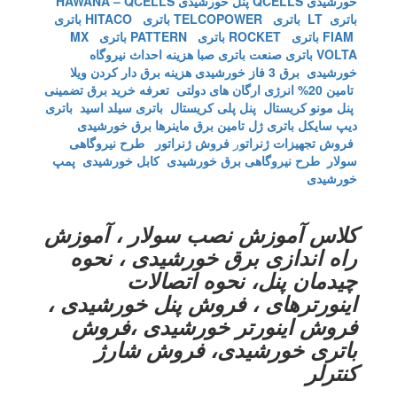
خورشیدی QCELLS
پنل خورشیدی HAWANA – QCELLS
باتری LT
باتری TELCOPOWER
باتری HITACO
باتری
FIAM
باتری ROCKET
باتری PATTERN
باتری MX
VOLTA
باتری صنعت
باتری صبا
هزینه احداث نیروگاه
خورشیدی
برق 3 فاز خورشیدی
هزینه برق دار کردن ویلا
تامین 20% انرژی ارگان های دولتی
تعرفه خرید برق تضمینی
پنل مونو کریستال
پنل پلی کریستال
باتری سیلد اسید
باتری
دیپ سایکل
باتری ژل
تامین برق ماینرها برق خورشیدی
فروش تجهیزات ژنراتو
ر
فروش ژنراتور
طرح نیروگاهی
سولار
طرح نیروگاهی برق خورشیدی
کابل خورشیدی
پمپ
خورشیدی
کلاس آموزش نصب سولار ، آموزش
راه اندازی برق خورشیدی ، نحوه
چیدمان پنل، نحوه اتصالات
اینورترهای ، فروش پنل خورشیدی ،
فروش اینورتر خورشیدی ،فروش
باتری خورشیدی، فروش شارژ
کنترلر