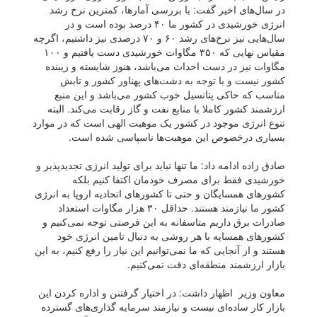
در سال‌های اخیر گفت: با بررسی آمار‌ها، کمترین نرخ رشد
انرژی خورشیدی در کشور ما ۴۰ درصد بوده است و در
سال‌هایی نیز نرخ‌های رشد ۶۰ و ۷۰ درصدی نیز داشتیم، اگرچه
مقیاس نهایی که ۳۵۰ مگاوات خورشیدی دست یافتیم و ۱۰۰
مگاوات نیز در دست احداث می‌باشد، هنوز شایسته و زیبنده
کشور نیست و با توجه به دشت‌های پهناور کشور و تابش
مناسب که حاکی پتانسیل خوب کشور می‌باشد و این منبع
ارزشمند کشور کاملا با منابع نفت و گاز رقابت می‌کند. البته
تنوع انرژی موجود در کشور یک موهبت الهی است که در موارد
بسیاری درخصوص این موهبت‌ها ناسپاسی شده است.
صادق زاده ادامه داد: ما تنها نباید برای تولید انرژی تجدیدپذیر و
خورشیدی فقط برای مصرف خودمان اکتفا کنیم بلکه
کشور‌های همسایگان و حتی تا کشور‌های اتحادیه اروپا به انرژی
کشور ما نیازمند هستند. حداقل ۳۰ هزار مگاوات استعداد
صادرات برق داریم متاسفانه به این فرصتی توجه نمی‌کنیم و
کشور‌های همسایه با هر روشی به دنبال تامین انرژی خود
هستند و از آنجایی که ما نمی‌توانیم این نیاز را رفع کنیم، به این
بازار ارزشمند منطقه‌ای دقت نمی‌کنیم.
معاون وزیر اظهار داشت: در اختیار گرفتنن و اداره کردن این
بازار کار ساده‌ای نیست و نیازمند سرمایه گذاری‌های گسترده