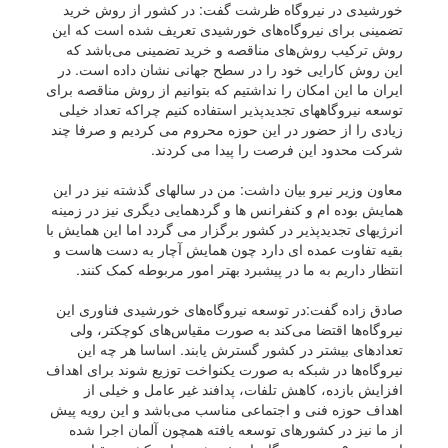
خورشیدی در نیروگاه ظرشت گفت: در کشور از روش خرید
تضمینی برای نیروگاه‌های خورشیدی تعریف شده است که این
روش ترکیب روش‌های مناقصه و خرید تضمینی می‌باشد که
این روش کارایی خود را در سطح جهانی نشان داده است. در
ایران ما این امکان را نداشتیم که بتوانیم از روش مناقصه برای
توسعه نیروگاههای تجدیدپذیر استفاده کنیم چراکه تعداد خیلی
زیادی را از حضور در این حوزه محروم می کردیم و صرفا چند
شرکت محدود این فرصت را پیدا می کردند.
معاون وزیر نیرو بیان داشت: من در سالهای گذشته نیز در این
همایش بوده ام و کنفرانس ها و گردهمایی دیگری نیز در زمینه
انرژیهای تجدیدپذیر در کشور برگزار می گردد اما این همایش با
بقیه تفاوت عمده ای دارد چون همایش آچار به دست هاست و
انتظار داریم به ما در پیشبرد بهتر امور مربوطه کمک کنند.
صادق زاده گفت:در توسعه نیروگاه‌های خورشیدی فناوری این
نیروگاه‌ها اقتضا می‌کند به صورت مقیاس‌های کوچکتر، ولی
تعداد‌های بیشتر در کشور گسترش یابند. اساسا هر چه این
نیروگاه‌ها در شبکه به صورت یکنواخت توزیع شوند برای اهداف
افزایش بازده، کاهش تلفات، پدافند غیر عامل و خیلی از
اهداف حوزه فنی و اجتماعی مناسب می‌باشد و این رویه پیش
از ما نیز در کشور‌های توسعه یافته همچون آلمان اجرا شده