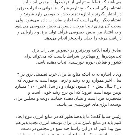
می‌باشد که قطعا به تنهایی از عهده دولت برنمی آید و این
اشتباه بزگی است که بپنداریم شرکت‌ها دولتی صادرات برق را
در اختبار بگیرند و اجازه ندهند بخش خصوصی وارد شوند؛ و
اشتباه دیگر زمانی است که اجازه صادرات داده می‌شود، ولی
سخت گیری‌های نابجا موجب دلسردی بخش خصوصی می‌شود
و به اعتقاد من بخش خصوصی فرآیند تولید برق و بازاریابی و
دریافت هزینه را خیلی راحت‌تر انجام می‌دهد.
صادق زاده ابلاغیه وزیرنیرو در خصوص صادرات برق
تجدیدپذیر‌ها رو مهیا‌ترین شرایط دانست که می‌تواند برای
کشور و فعالان حوزه خورشیدی نجات دهنده باشد.
وی با اشاره به به اینکه منابع ما برای خرید تضمینی برق در ۳
سال اخیر همواره رو به رشد و ترقی بوده است به طوری که
در ۳ سال پیش ۴۰۰ ملیون تومان و در سال اخیر ۱۱۰۰ میلیارد
تومن بوده است افزود: که این نرخ رشد خوبی است و
منحصربه فرد است و نشان دهنده حمایت دولت و مجلس برای
توسعه انرژی‌های خورشیدی می‌باشد.
رئیس ساتبا گفت: ما بایدهمانطور که در منابع انرژی تنوع ایجاد
کنیم باید در منابع تامین مالی برای توسعه انرژی تجدیدپذیر هم
تنوع پیدا کنیم که در این راستا چند منبع در مجلس در دست
بررسی است و یکی از منابع آن وسیع، صادرات برق می‌باشد