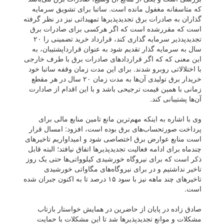
که متاسفانه مغفول مانده است. ساتبا برای تشویق سرمایه
گذاران به صادرات برق تجدیدپذیر‌ها تمهیداتی نیز در نظر گرفته
است که مقررشده است که اگر هرکسی برای صادرات برق
تجدیدپدذیر سرمایه گذاری کند، قرارداد خرید تضمینی را ۲۰
سال به سرمایه گذار تقدیم شود به عنوان قرارداپشتیبان، به
این معنی که که اگر قرارداد‌های صادرات برق با طرف خارجی
با اختلالاتی روبرو شدند. برای این مدت زمان وقفه ساتبا خود
خریدار برق تولیدی آن‌ها به مدت زمان ۲۰ سال در هر مقطع
زمانی با همین قیمت ترجیحی باشد و با این اقدام از صادارت
آن‌ها پشتیبانی کند.
وی با اشاره به اینکه مهم‌ترین مانع تامین منابع مالی برای
پرداخت صورتحساب‌های برق بوده است، افزود: امسال قرار
است منابع عوارض برق اختصاصی شود و امیداواریم تاخیر‌های
چندماه برای ادامه فعالیت تجدیدپذیر‌ها اتفاق نیافتد؛ البته قابل
ذکر است که برای نیروگاه خورشیدی کیلوواتی‌ها حتی یک روز
تاخیر نداشتیم و در برای نیروگاه‌های مگاواتی خورشیدی
تاخیر‌های چند ماهه نیز با سود ۱۵ درصد تا به اکنون جبران شده
است.
صادق زاده در پایان از حاضرین در همایش خواستار بازتاب
مشکلات و موانع تجدیدپذیر‌ها شد تا این مشکلات با حمایت