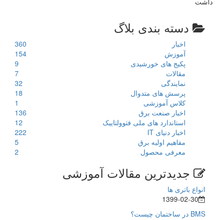
داشت
دسته بندی بلاگ
اخبار
360
آموزش
154
پکیج های خورشیدی
9
مقالات
7
نمایندگی
32
پرسش های متدوال
18
کلاس آموزشی
1
اخبار صنعت برق
136
استاندارد های ملی فتوولتاییک
12
اخبار دنیای IT
222
مفاهیم اولیه برق
5
معرفی محصول
2
جدیدترین مقالات آموزشی
انواع باتری ها
1399-02-30
BMS در ساختمان چیست؟