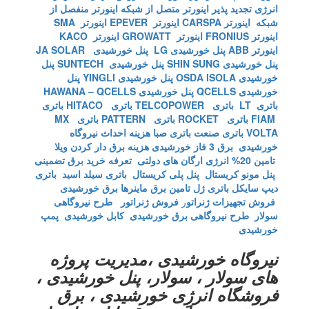
انرژی تجدید پذیر
اینورتر متصل از شبکه
اینورتر منفصل از
شبکه
اینورتر CARSPA
اینورتر EPEVER
اینورتر SMA
اینورتر FRONIUS
اینورتر GROWATT
اینورتر KACO
اینورتر ABB
پنل خورشیدی LG
پنل خورشیدی JA SOLAR
پنل خورشیدی SHIN SUNG
پنل خورشیدی SUNTECH
پنل
خورشیدی OSDA ISOLA
پنل خورشیدی YINGLI
پنل
خورشیدی QCELLS
پنل خورشیدی HAWANA – QCELLS
باتری LT
باتری TELCOPOWER
باتری HITACO
باتری
FIAM
باتری ROCKET
باتری PATTERN
باتری MX
VOLTA
باتری صنعت
باتری صبا
هزینه احداث نیروگاه
خورشیدی
برق 3 فاز خورشیدی
هزینه برق دار کردن ویلا
تامین 20% انرژی ارگان های دولتی
تعرفه خرید برق تضمینی
پنل مونو کریستال
پنل پلی کریستال
باتری سیلد اسید
باتری
دیپ سایکل
باتری ژل
تامین برق ماینرها برق خورشیدی
فروش تجهیزات ژنراتو
ر
فروش ژنراتور
طرح نیروگاهی
سولار
طرح نیروگاهی برق خورشیدی
کابل خورشیدی
پمپ
خورشیدی
نیروگاه خورشیدی ،مدیریت پروژه
های سولار ، سولار، پنل خورشیدی ،
فروشگاه انرژِی خورشیدی ، برق