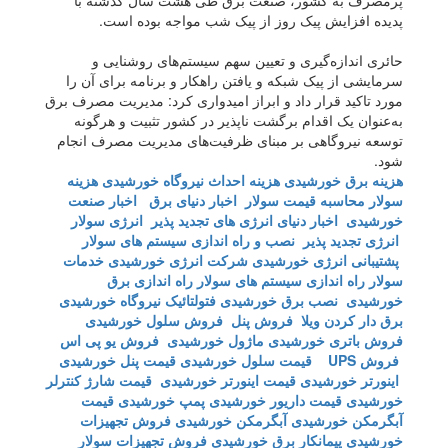
پرمصرف به کشور، صنعت برق طی هشت سال گذشته با
پدیده افزایش پیک روز از پیک شب مواجه بوده است.
حائری اندازه‌گیری و تعیین سهم سیستم‌های روشنایی و
سرمایشی از پیک شبکه و یافتن راهکار و برنامه برای آن را
مورد تاکید قرار داد و ابراز امیدواری کرد: مدیریت مصرف برق
به‌عنوان یک اقدام برگشت ناپذیر در کشور تثبیت و هرگونه
توسعه نیروگاهی بر مبنای ظرفیت‌های مدیریت مصرف انجام
شود.
هزینه برق خورشیدی
هزینه احداث نیروگاه خورشیدی
هزینه
سولار
محاسبه قیمت سولار
اخبار دنیای برق
اخبار صنعت
خورشیدی
اخبار دنیای انرژی های تجدید پذیر
انرژی سولار
انرژی تجدید پذیر
نصب و راه اندازی سیستم های سولار
پشتیبانی انرژی خورشیدی
شرکت انرژی خورشیدی
خدمات
سولار
راه اندازی سیستم های سولار
راه اندازی برق
خورشیدی
نصب برق خورشیدی
فتولتائیک
نیروگاه خورشیدی
برق دار کردن ویلا
فروش پنل
فروش سلول خورشیدی
فروش باتری خورشیدی
ماژول خورشیدی
فروش یو پی اس
فروش UPS
قیمت سلول خورشیدی
قیمت پنل خورشیدی
اینورتر خورشیدی
قیمت اینورتر خورشیدی
قیمت شارژ کنترلر
خورشیدی
قیمت داریور خورشیدی
پمپ خورشیدی
قیمت
آبگرمکن خورشیدی
آبگرمکن خورشیدی
فروش تجهیزات
خورشیدی
پیمانکار برق خورشیدی
فروش تجهیزات سولار