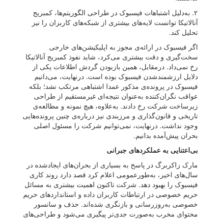
۲. به‌‌دلیل اشتباهات فیسبوک در طراحی الگوریتم‌ها، کمبریج
آنالاتیکا توانست لایه‌های بیشتری از شبکه‌های کاربران را نیز
تحلیل کند.
اگر فیسبوک در ارائه‌ی مجوز به اپلیکیشن‌های خارجی
سخت‌گیری و دقت بیشتری می‌کرد، شاید نفوذ کمبریج آنالاتیکا
رخ نمی‌داد. درمقابل، همین بازبودن گردش اطلاعات یکی از
دلایل ارزشمندشدن فیسبوک بوده است. درنهایت، می‌دانیم
فیسبوک در پرونده‌ی مذکور عمدا اشتباهی مرتکب نشد؛ بلکه
عواقب نگران‌کننده به‌عنوان نتیجه‌ای غیرمستقیم از طراحی
زیرساخت شرکت رخ دادند. به‌علاوه، هیچ نمونه و مطالعه‌ی
تاریخی و قانون‌گذاری و مرزبندی نیز درباره‌ی چنین پرونده‌هایی
وجود نداشت. درنهایت، نمی‌توانیم شرکت را مسئول اصلی
بحران پیش‌آمده بدانیم.
بی‌اعتنایی به عملکردهای جبرانی
مارک زاکربرگ در پاسخ به بسیاری از بحران‌های ایجادشده در
سال‌های اخیر، به‌‌طورعمومی اعلام کرد قصد دارد روند کاری
فیسبوک را بهبود دهد. شرکت تاکنون اهمیت بیشتری به مسائل
حریم خصوصی در ارتباطات کاربران داده و استانداردهای حریم
خصوصی به‌روزرسانی و بازنگری شده‌اند. حذف و سانسور
محتوای مخرب به‌صورت جدی‌تر پیگیری می‌شود و طراحی‌های