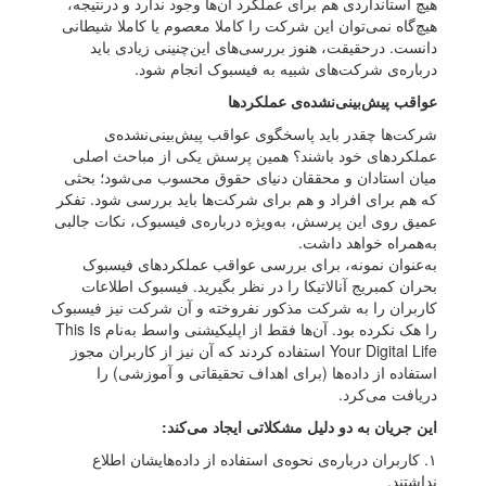
هیچ استانداردی هم برای عملکرد آن‌ها وجود ندارد و درنتیجه،
هیچ‌گاه نمی‌توان این شرکت را کاملا معصوم یا کاملا شیطانی
دانست. درحقیقت، هنوز بررسی‌های این‌چنینی زیادی باید
درباره‌ی شرکت‌های شبیه به فیسبوک انجام شود.
عواقب پیش‌بینی‌نشده‌ی عملکردها
شرکت‌ها چقدر باید پاسخگوی عواقب پیش‌بینی‌نشده‌ی
عملکردهای خود باشند؟ همین پرسش یکی از مباحث اصلی
میان استادان و محققان دنیای حقوق محسوب می‌شود؛ بحثی
که هم برای افراد و هم برای شرکت‌ها باید بررسی شود. تفکر
عمیق روی این پرسش، به‌ویژه درباره‌ی فیسبوک، نکات جالبی
به‌همراه خواهد داشت.
به‌عنوان نمونه، برای بررسی عواقب عملکردهای فیسبوک
بحران کمبریج آنالاتیکا را در نظر بگیرید. فیسبوک اطلاعات
کاربران را به شرکت مذکور نفروخته و آن شرکت نیز فیسبوک
را هک نکرده بود. آن‌ها فقط از اپلیکیشنی واسط به‌نام This Is
Your Digital Life استفاده کردند که آن‌ نیز از کاربران مجوز
استفاده از داده‌ها (برای اهداف تحقیقاتی و آموزشی) را
دریافت می‌کرد.
این جریان به دو دلیل مشکلاتی ایجاد می‌کند:
۱. کاربران درباره‌ی نحوه‌ی استفاده از داده‌هایشان اطلاع
نداشتند.