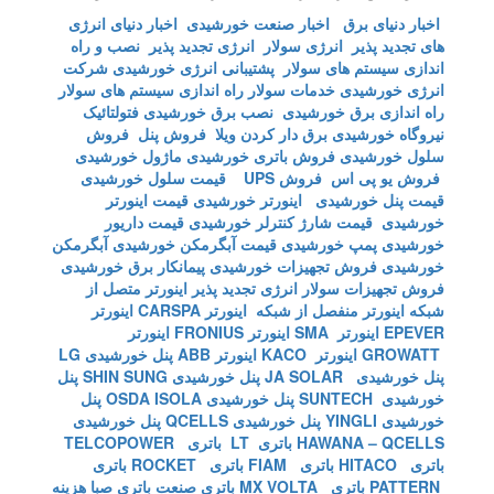
اخبار دنیای برق
اخبار صنعت خورشیدی
اخبار دنیای انرژی
های تجدید پذیر
انرژی سولار
انرژی تجدید پذیر
نصب و راه
اندازی سیستم های سولار
پشتیبانی انرژی خورشیدی
شرکت
انرژی خورشیدی
خدمات سولار
راه اندازی سیستم های سولار
راه اندازی برق خورشیدی
نصب برق خورشیدی
فتولتائیک
نیروگاه خورشیدی
برق دار کردن ویلا
فروش پنل
فروش
سلول خورشیدی
فروش باتری خورشیدی
ماژول خورشیدی
فروش یو پی اس
فروش UPS
قیمت سلول خورشیدی
قیمت پنل خورشیدی
اینورتر خورشیدی
قیمت اینورتر
خورشیدی
قیمت شارژ کنترلر خورشیدی
قیمت داریور
خورشیدی
پمپ خورشیدی
قیمت آبگرمکن خورشیدی
آبگرمکن
خورشیدی
فروش تجهیزات خورشیدی
پیمانکار برق خورشیدی
فروش تجهیزات سولار
انرژی تجدید پذیر
اینورتر متصل از
شبکه
اینورتر منفصل از شبکه
اینورتر CARSPA
اینورتر
EPEVER
اینورتر SMA
اینورتر FRONIUS
اینورتر
GROWATT
اینورتر KACO
اینورتر ABB
پنل خورشیدی LG
پنل خورشیدی JA SOLAR
پنل خورشیدی SHIN SUNG
پنل
خورشیدی SUNTECH
پنل خورشیدی OSDA ISOLA
پنل
خورشیدی YINGLI
پنل خورشیدی QCELLS
پنل خورشیدی
HAWANA – QCELLS
باتری LT
باتری TELCOPOWER
باتری HITACO
باتری FIAM
باتری ROCKET
باتری
PATTERN
باتری MX VOLTA
باتری صنعت
باتری صبا
هزینه