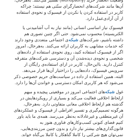
آن‌ها مانند شرکت‌های انحصارگرای سنّتی هم نیستند؛ چراکه
کاربر در استفاده کردن یا نکردن از فیسبوک و نحوه‌ی استفاده
از آن آزادی‌عمل دارد.
فیسبوک نیاز اساسی انسانی (مانند نیاز به آب آشامیدنی یا
الکتریسیته) محسوب نمی‌شود. حتی اگر چنین تصوری هم
داشته باشیم، شرکت‌های
شبکه‌
ی اجتماعی متعددی وجود دارند
که خدمات مشابهی به کاربران ارائه می‌کنند. به‌هرحال، امروز
اگر از فیسبوک استفاده کنید، روی نحوه‌ی استفاده از داده‌های
شخصی و نحوه‌ی دیده‌شدن آن و دسترسی شرکت‌های متفرقه
کنترل دارید. بااین‌حال، کاربر در ازای استفاده‌ی رایگان از
سرویس فیسبوک، داده‌هایی را دراختیار آن‌ها قرار می‌دهد.
البته، همین استفاده از داده در سیاست‌های حریم خصوصی ذکر
می‌شود که هر کاربری امکان دسترسی و خواندن آن‌ها را دارد.
غول
شبکه‌
های اجتماعی امروز در موقعیتی پیچیده و مبهم
ازلحاظ اخلاقی فعالیت می‌کند و بسیاری از رویکردهایش در
گذشته هم ازلحاظ اخلاقی معانی متفاوتی دارد. به‌هرحال،
هرگونه تصمیم‌گیری و تفسیر افراطی از فیسبوک و عملکردهای
آن غیرمنطقی و غیرعادلانه به‌نظر می‌رسد. همه‌ی ما باید باور
کنیم فضای کنونی کسب‌وکارهای فناوری هنوز به
قانون‌گذاری‌های بیشتر نیاز دارد و بدون چنین مرزبندی‌هایی،
نمی‌توان هیچ شرکتی را کاملا گناهکار یا کاملا بی‌گناه خواند.