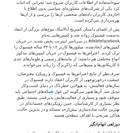
سوءاستفاده از اطلاعات کاربران شروع شد؛ بحرانی که اثبات
کرد یکی از شرکت‌های مشاوره‌ای سیاسی بدون اطلاع یا
اجازه‌ی کاربران داده‌های شخصی آن‌ها را بررسی و از آن‌ها
بهره‌برداری می‌کرده است.
پس از افشای داستان کمبریج آنالاتیکا، موج‌های بزرگی از انتقاد
به‌سمت فیسبوک روانه شد و کمپین‌هایی به‌نام
deletefacebook# در سرتاسر اینترنت پخش شدند. در جریان
کمپین‌های ایجادشده، میلیون‌ها کاربر ۱۲ تا ۳۴ ساله فیسبوک را
ترک کردند. اعتراض‌ها به فیسبوک در جریان کمپین‌های مذکور
انواع مختلفی هم داشتند؛ از بیانیه‌های رسمی و طومارهای جدی
تا کاریکاتورها و میم‌هایی که زاکربرگ را ربات می‌خواندند.
صرف‌نظر از نتایج اعتراض‌ها به فیسبوک و رویکرد معترضان،
جمعیت درخورتوجهی از کاربران اعتقاد دارند فیسبوک در
سال‌های فعالیتش، به هیولایی خطرناک در دنیای کسب‌وکار
تبدیل شد. آن‌ها هنوز می‌گویند این غول
شبکه‌
های اجتماعی باید
متوقف شود و بسیاری از فعالیت‌هایش پذیرفتنی نیستند. طبق
نظر بسیاری از کارشناسان، چنین رویکردهای خصمانه‌ای در
بهترین حالت ساده‌سازی بیش‌ازحد مسئله و در بدترین حالت،
هتاکی تفریحی با اهداف سطحی هستند.
دوراهی ابهام‌انگیز
قطعا انتقادهایی جدی و واضح به عملکرد کنونی و تاریخی