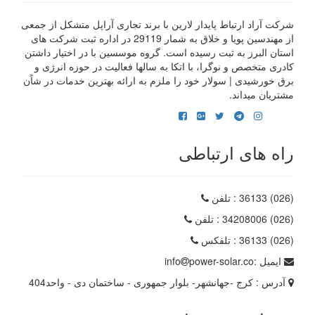
شرکت آراد ارتباط پایدار لارین با برند تجاری آراپل متشکل از جمعی
از مهندسین پویا و خلاق به شمار 29119 در اداره ثبت شرکت های
استان البرز به ثبت رسیده است. گروه موسسین با در اختیار داشتن
کادری متخصص و نوگرا، با اتکا به سالها فعالیت در حوزه انرژی و
برق خورشیدی | سولار خود را ملزم به ارائه بهترین خدمات در شاًن
مشتریان میداند.
راه های ارتباطی
(026) 36133
: تلفن
(026) 34208006
: تلفن
(026) 36133
: تلفکس
ایمیل :
power-solar.co
info
آدرس :
کرج -جهانشهر- بلوار جمهوری - ساختمان دی - واحد404