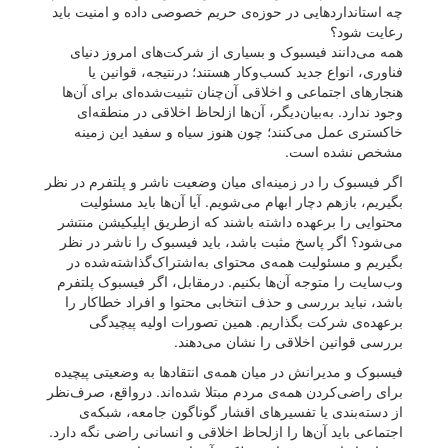
چه استانداردهایی در حوزه‌ی حریم خصوصی داده و امنیت باید
رعایت شود؟
همه می‌دانند فیسبوک و بسیاری از شرکت‌های امروز دنیای
فناوری، انواع جدید کسب‌وکار هستند؛ درنتیجه، قوانین یا
هنجارهای اجتماعی و اخلاقی آن‌چنان تثبیت‌شده‌ای برای آن‌ها
وجود ندارد. به‌بیان‌دیگر، آن‌ها ازلحاظ اخلاقی در منطقه‌ای
خاکستری عمل می‌کنند؛ چون هنوز سیاه‌ و سفید این زمینه
مشخص نشده است.
اگر فیسبوک را در زمینه‌ای میان وضعیت ناشر و پلتفرم در نظر
بگیریم، بازهم دچار ابهام می‌شویم. آیا آن‌ها باید مسئولیت
محتوایی را برعهده داشته باشند که ازطریق اپلیکیشن منتشر
می‌شود؟ اگر پاسخ مثبت باشد، باید فیسبوک را ناشر در نظر
بگیریم و مسئولیت همه‌ی محتوای به‌اشتراک‌گذاشته‌شده در
وب‌سایت را متوجه آن‌ها بکنیم. درمقابل، اگر فیسبوک پلتفرم
باشد، نباید بررسی و حذف انتخابی محتوا و افراد خطاکار را
برعهده‌ی شرکت بگذاریم. همین تصورات اولیه پیچیدگی
بررسی قوانین اخلاقی را نشان می‌دهند.
فیسبوک و مدیرانش در میان همه‌ی انتقادها به وضعیتی پیچیده
برای راضی‌کردن همه‌ی مردم مبتلا شده‌اند. درواقع، صرف‌نظر
از دسته‌بندی یا تفسیرهای اقشار گوناگون جامعه، شبکه‌ی
اجتماعی باید آن‌ها را ازلحاظ اخلاقی و انسانی راضی نگه دارد.