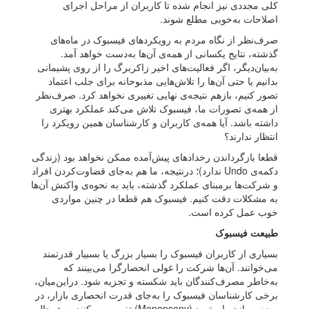
کلی مجددی نیز انجام شده تا کاربران از مراحل اجرای
اصلاحات به‌خوبی مطلع شوند.
صرف‌نظر از نگاه مردم به رویکردهای فیسبوک در ماه‌‌های
گذشته، نتایج یکسانی از همه‌ی آن‌ها به‌دست خواهد آمد.
به‌بیان‌دیگر، اگر فعالیت‌های اخیر زاکربرگ را از روی پشیمانی
بدانیم یا حتی آن‌ها را تلاش‌هایی مذبوحانه برای جلب اعتماد
تصور کنیم، بازهم نتیجه‌ی نهایی تغییری نخواهد کرد. صرف‌نظر
از همه‌ی تصورات ما، فیسبوک تلاش می‌کند عملکرد بهتری
داشته باشد. آیا همه‌ی کاربران و کارشناسان همین رویکرد را
انتظار ندارند؟
قطعا بازگرداندن رخدادهای پیش‌آمده ممکن نخواهد بود (زندگی
دکمه‌ی Undo ندارد)؛ درنتیجه، ما هم به‌جای قضاوت‌کردن افراد
و شرکت‌ها برمبنای عملکرد گذشته، باید به نحوه‌ی واکنش آن‌ها
به مشکلات دقت کنیم. فیسبوک هم قطعا در چنین مواردی
خوب عمل کرده است.
طبیعت فیسبوک
بسیاری از کاربران فیسبوک را بسیار بزرگ یا بسبیار قدرتمند
می‌خوانند. آن‌ها شرکت را غولی انحصارگرا می‌بینند که
به‌خاطر مصرف‌کنندگان باید شکسته و تجزیه شود. دراین‌میان،
برخی کارشناسان فیسبوک را به‌جای قدرت انحصاری بازار، در
وضعیت انحصار خرید (Monopsony) تفسیر می‌کنند. به‌هرحال،