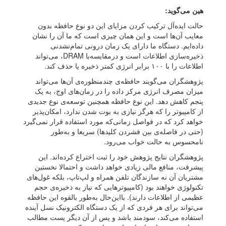
هین می‌گوید:
حالت ایده‌آل ترکیب کردن مزایای این دو نوع حافظه بدون
معایب آن‌ها است و این همان چیزی است که ما آن را نشان
داده‌ایم. دستگاه ما دارای یک زمان درونی تمام‌نشدنی
ذخیره‌سازی اطلاعات است و درمقایسه‌با DRAM، می‌تواند
اطلاعات را با ۱۰۰ برابر انرژی کمتر ذخیره یا حذف کند.
پژوهشگران می‌گویند حافظه‌ی چندمنظوره‌ی آن‌ها می‌تواند
میزان مصرف انرژی مرکز داده را در زمان‌های اوج، به یک
پنجم کاهش دهد. این نوع حافظه همچنین توسعه‌ی نوع جدیدی
از کامپیوتر را که هرگز نیازی به بوت شدن ندارد، امکان‌پذیر
خواهد کرد که در فواصل زمانی‌که مورد استفاده قرار نمی‌گیرد
(حتی در فاصله‌ی بین فشردن کلیدها) سریعا و به‌طور
نامحسوس به‌ حالت خواب می‌رود.
پژوهشگران نتایج پژوهش خود را ثبت اختراع کرده‌اند. این
پیشرفت، منافع مالی زیادی خواهد داشت و احتمالا نخستین
مشتریان آن نه سازندگان تلفن همراه و لپ‌تاپ، بلکه غول‌های
تکنولوژی خواهند بود (کامپیوترهایی که نیاز به ذخیره‌ی حجم
عظیمی از اطلاعات دارند). بااین‌حال به‌طور بالقوه این حافظه
می‌تواند برای هر فردی که از یک دستگاه الکترونیک نسل آینده
استفاده می‌کند، سودمند باشد و پس از آن دیگر پست مطالب