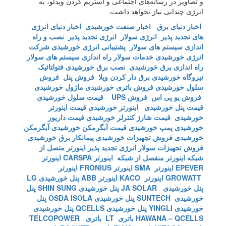
و تصاویر در رسانه‌های اجتماعی و استریم کردن ویدئو، به
انرژی چندانی نیاز نخواهد داشت.
اخبار دنیای برق
اخبار صنعت خورشیدی
اخبار دنیای انرژی
های تجدید پذیر
انرژی سولار
انرژی تجدید پذیر
نصب و راه
اندازی سیستم های سولار
پشتیبانی انرژی خورشیدی
شرکت
انرژی خورشیدی
خدمات سولار
راه اندازی سیستم های سولار
راه اندازی برق خورشیدی
نصب برق خورشیدی
فتولتائیک
نیروگاه خورشیدی
برق دار کردن ویلا
فروش پنل
فروش
سلول خورشیدی
فروش باتری خورشیدی
ماژول خورشیدی
فروش یو پی اس
فروش UPS
قیمت سلول خورشیدی
قیمت پنل خورشیدی
اینورتر خورشیدی
قیمت اینورتر
خورشیدی
قیمت شارژ کنترلر خورشیدی
قیمت داریور
خورشیدی
پمپ خورشیدی
قیمت آبگرمکن خورشیدی
آبگرمکن
خورشیدی
فروش تجهیزات خورشیدی
پیمانکار برق خورشیدی
فروش تجهیزات سولار
انرژی تجدید پذیر
اینورتر متصل از
شبکه
اینورتر منفصل از شبکه
اینورتر CARSPA
اینورتر
EPEVER
اینورتر SMA
اینورتر FRONIUS
اینورتر
GROWATT
اینورتر KACO
اینورتر ABB
پنل خورشیدی LG
پنل خورشیدی JA SOLAR
پنل خورشیدی SHIN SUNG
پنل
خورشیدی SUNTECH
پنل خورشیدی OSDA ISOLA
پنل
خورشیدی YINGLI
پنل خورشیدی QCELLS
پنل خورشیدی
HAWANA – QCELLS
باتری LT
باتری TELCOPOWER