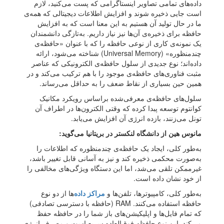
داده‌های تمامی تصاویر اینستاگرامی که پست می‌کنید، لازم
است جایی ذخیره شوند و افزایش اطلاعات دیجیتالی که همه‌ی
ما در حال تولید آن هستیم به این معنا است که به افزایش
حافظه برای ذخیره‌ی آن‌ها نیز نیاز داریم. به‌تازگی دانشمندان
یک نمونه‌ی کاری از نوعی حافظه را که با عنوان «حافظه‌ی
چندمنظوره» (Universal Memory) شناخته می‌شود، ارائه
داده‌اند؛ نوع جدیدی از سلول حافظه‌ی الکترونیکی که عناصر
مثبت فناوری‌های حافظه‌ی موجود را با هم ترکیب می‌کند و در
همین حین بسیاری از نقاط ضعف را به حداقل می‌رساند.
سلول‌های حافظه‌ی معرفی‌شده براساس رویکرد مکانیک
کوانتوم توسعه پبدا کرده که وقتی الکترون‌ها در اطراف آن
تونل می‌زنند، بازده انرژی آن افزایش می‌یابد.
مانوس هین از دانشگاه لنکستر در بریتانیا می‌گوید:
به‌طور کلی، ایجاد یک حافظه‌ی چندمنظوره که اطلاعات را
به‌صورت محکمی ذخیره کند و نیز به آسانی قابل تغییر باشد،
غیرممکن تلقی می‌شد، اما این دستگاه ویژگی‌های مخالفی را
از خود نشان داده است.
به‌طور کلی، کامپیوترها، تلفن‌ها و
مراکز داده‌
ها از دو نوع
حافظه استفاده می‌کنند. RAM (حافظه با دسترسی تصادفی)
که تمام فایل‌ها و اپلیکیشن‌های باز شما را در حافظه حفظ
می‌کند. این نوع حافظه فوق‌العاده سریع است و مصرف انرژی