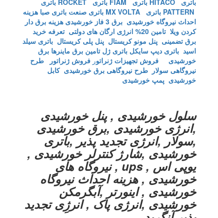
باتری HITACO
باتری FIAM
باتری ROCKET
باتری
PATTERN
باتری MX VOLTA
باتری صنعت
باتری صبا
هزینه
احداث نیروگاه خورشیدی
برق 3 فاز خورشیدی
هزینه برق دار
کردن ویلا
تامین 20% انرژی ارگان های دولتی
تعرفه خرید
برق تضمینی
پنل مونو کریستال
پنل پلی کریستال
باتری سیلد
اسید
باتری دیپ سایکل
باتری ژل
تامین برق ماینرها برق
خورشیدی
فروش تجهیزات ژنراتو
ر
فروش ژنراتور
طرح
نیروگاهی سولار
طرح نیروگاهی برق خورشیدی
کابل
خورشیدی
پمپ خورشیدی
سلول خورشیدی , پنل خورشیدی
,انرژی خورشیدی ,برق خورشیدی
,سولار ,انرژی تجدید پذیر ,باتری
خورشیدی ,شارژ کنترلر خورشیدی ,
یوپی اس , ups , نیروگاه های
خورشیدی , هزینه احداث نیروگاه
خورشیدی , اینورتر ,آبگرمکن
خورشیدی ,انرژی پاک , انرژِی تجدید
پذیر آنگرید,