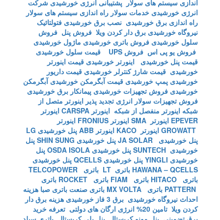
اندازی سیستم های سولار
پشتیبانی انرژی خورشیدی
شرکت
انرژی خورشیدی
خدمات سولار
راه اندازی سیستم های سولار
راه اندازی برق خورشیدی
نصب برق خورشیدی
فتولتائیک
نیروگاه خورشیدی
برق دار کردن ویلا
فروش پنل
فروش
سلول خورشیدی
فروش باتری خورشیدی
ماژول خورشیدی
فروش یو پی اس
فروش UPS
قیمت سلول خورشیدی
قیمت پنل خورشیدی
اینورتر خورشیدی
قیمت اینورتر
خورشیدی
قیمت شارژ کنترلر خورشیدی
قیمت داریور
خورشیدی
پمپ خورشیدی
قیمت آبگرمکن خورشیدی
آبگرمکن
خورشیدی
فروش تجهیزات خورشیدی
پیمانکار برق خورشیدی
فروش تجهیزات سولار
انرژی تجدید پذیر
اینورتر متصل از
شبکه
اینورتر منفصل از شبکه
اینورتر CARSPA
اینورتر
EPEVER
اینورتر SMA
اینورتر FRONIUS
اینورتر
GROWATT
اینورتر KACO
اینورتر ABB
پنل خورشیدی LG
پنل خورشیدی JA SOLAR
پنل خورشیدی SHIN SUNG
پنل
خورشیدی SUNTECH
پنل خورشیدی OSDA ISOLA
پنل
خورشیدی YINGLI
پنل خورشیدی QCELLS
پنل خورشیدی
HAWANA – QCELLS
باتری LT
باتری TELCOPOWER
باتری HITACO
باتری FIAM
باتری ROCKET
باتری
PATTERN
باتری MX VOLTA
باتری صنعت
باتری صبا
هزینه
احداث نیروگاه خورشیدی
برق 3 فاز خورشیدی
هزینه برق دار
کردن ویلا
تامین 20% انرژی ارگان های دولتی
تعرفه خرید
برق تضمینی
پنل مونو کریستال
پنل پلی کریستال
باتری سیلد