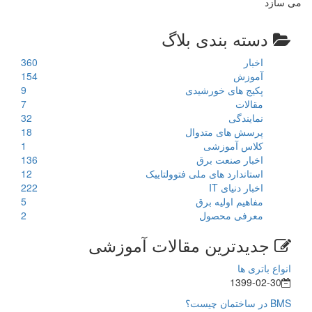
می سازد
دسته بندی بلاگ
اخبار
360
آموزش
154
پکیج های خورشیدی
9
مقالات
7
نمایندگی
32
پرسش های متدوال
18
کلاس آموزشی
1
اخبار صنعت برق
136
استاندارد های ملی فتوولتاییک
12
اخبار دنیای IT
222
مفاهیم اولیه برق
5
معرفی محصول
2
جدیدترین مقالات آموزشی
انواع باتری ها
1399-02-30
BMS در ساختمان چیست؟