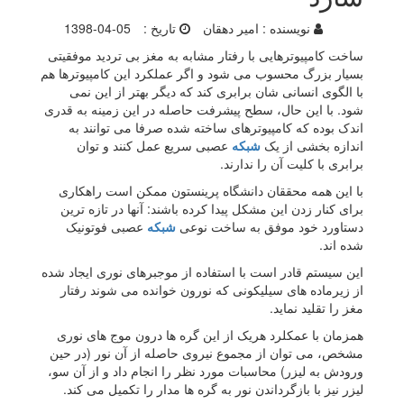
نویسنده :
امیر دهقان
تاریخ :
1398-04-05
ساخت کامپیوترهایی با رفتار مشابه به مغز بی تردید موفقیتی
بسیار بزرگ محسوب می شود و اگر عملکرد این کامپیوترها هم
با الگوی انسانی شان برابری کند که دیگر بهتر از این نمی
شود. با این حال، سطح پیشرفت حاصله در این زمینه به قدری
اندک بوده که کامپیوترهای ساخته شده صرفا می توانند به
اندازه بخشی از یک
شبکه
عصبی سریع عمل کنند و توان
برابری با کلیت آن را ندارند.
با این همه محققان دانشگاه پرینستون ممکن است راهکاری
برای کنار زدن این مشکل پیدا کرده باشند: آنها در تازه ترین
دستاورد خود موفق به ساخت نوعی
شبکه
عصبی فوتونیک
شده اند.
این سیستم قادر است با استفاده از موجبرهای نوری ایجاد شده
از زیرماده های سیلیکونی که نورون خوانده می شوند رفتار
مغز را تقلید نماید.
همزمان با عمکلرد هریک از این گره ها درون موج های نوری
مشخص، می توان از مجموع نیروی حاصله از آن نور (در حین
ورودش به لیزر) محاسبات مورد نظر را انجام داد و از آن سو،
لیزر نیز با بازگرداندن نور به گره ها مدار را تکمیل می کند.