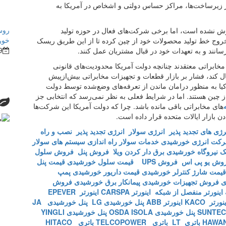
 از زیرساخت‌‌ها، مراکز حساس دولتی و اشخاص در آمریکا به
روش
رش نشده است، اما برخی شرکت‌‌های فعال در حوزه تولید
خور
ابراتی نظیر Super Micro اقدام به خروج خط تولید محصولات خود از چین کرده تا از این طریق ریسک
9
سانند و به تعهدات خود در قبال مشتریان عمل کنند.
مخابراتی معتقدند چنانچه دولت آمریکا محدودیت‌‌های قانونی
ل کند، فشار بر بازار قطعات و تجهیزات مخابراتی بیش‌ازپیش
یا به منظور درامان ماندن از تعرفه‌‌های وضع‌شده توسط دولت
چین هستند. اما در شرایط فعلی به نظر نمی‌رسد که انتخابی جز
های مخابراتی باقی مانده باشد. چرا که دولت آمریکا این شرکت‌‌ها
دن بازار ایالات متحده قرار داده است.
نرژی های تجدید پذیر
انرژی سولار
انرژی تجدید پذیر
نصب و راه
کت انرژی خورشیدی
خدمات سولار
راه اندازی سیستم های سولار
یک
نیروگاه خورشیدی
برق دار کردن ویلا
فروش پنل
فروش سلول
وش یو پی اس
فروش UPS
قیمت سلول خورشیدی
قیمت پنل
قیمت شارژ کنترلر خورشیدی
قیمت داریور خورشیدی
پمپ
ی
فروش تجهیزات خورشیدی
پیمانکار برق خورشیدی
فروش
اینورتر منفصل از شبکه
اینورتر CARSPA
اینورتر EPEVER
نورتر KACO
اینورتر ABB
پنل خورشیدی LG
پنل خورشیدی JA
پنل خورشیدی OSDA ISOLA
پنل خورشیدی YINGLI
باتری LT
باتری TELCOPOWER
باتری HITACO