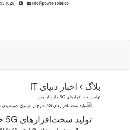
(026) 36133
info
power-solar.co
بلاگ
اخبار دنیای IT
تولید سخت‌افزارهای 5G خارج از چین
تولید سخت‌افزارهای 5G خارج از چین
نویسنده :
امیر دهقان
تاریخ :
98-04-05