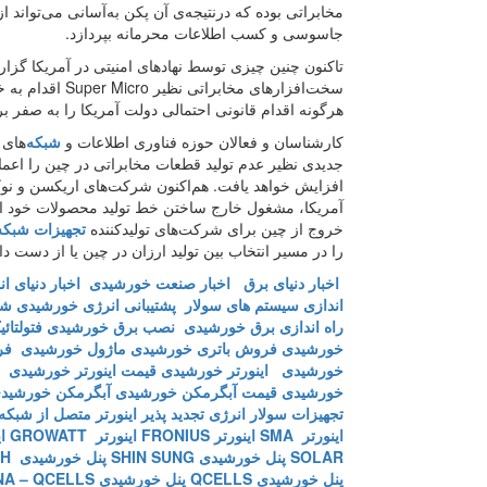
مخابراتی بوده که درنتیجه‌ی آن پکن به‌آسانی می‌تواند
جاسوسی و کسب اطلاعات محرمانه بپردازد.
تاکنون چنین چیزی توسط نهادهای امنیتی در آمریکا گزا
سخت‌افزارهای مخ
هرگونه اقدام قانونی احتمالی دولت آمریکا را به صفر بر
کارشناسان و فعالان حوزه فناوری اطلاعات و
شبکه‌‌
های 
جدیدی نظیر عدم تولید قطعات مخابراتی در چین را اعما
افزایش خواهد یافت. هم‌اکنون شرکت‌‌های اریکسن و نوک
آمریکا، مشغول خارج ساختن خط تولید محصولات خود از 
خروج از چین برای شرکت‌‌های تولیدکننده
تجهیزات شبکه‌‌
را در مسیر انتخاب بین تولید ارزان در چین یا از دست دا
اخبار دنیای برق
اخبار صنعت خورشیدی
اخبار دنیای ا
اندازی سیستم های سولار
پشتیبانی انرژی خورشیدی
شر
راه اندازی برق خورشیدی
نصب برق خورشیدی
فتولتائ
خورشیدی
فروش باتری خورشیدی
ماژول خورشیدی
فر
خورشیدی
اینورتر خورشیدی
قیمت اینورتر خورشیدی
خورشیدی
قیمت آبگرمکن خورشیدی
آبگرمکن خورشید
تجهیزات سولار
انرژی تجدید پذیر
اینورتر متصل از شبکه
اینورتر SMA
اینورتر FRONIUS
اینورتر GROWATT
ای
SOLAR
پنل خورشیدی SHIN SUNG
پنل خورشیدی SUNTECH
پنل خورشیدی QCELLS
پنل خورشیدی HAWANA – QCELLS