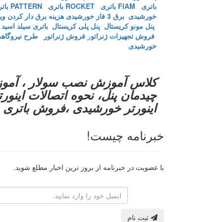
باتری FIAM
باتری ROCKET
باتری PATTERN
باتری 
خورشیدی
برق 3 فاز خورشیدی
هزینه برق دار کردن ویل
پنل مونو کریستال
پنل پلی کریستال
باتری سیلد اسید
فروش تجهیزات ژنراتو
ر
فروش ژنراتور
طرح نیروگاهی
خورشیدی
کلاس آموزش نصب سولار ، آموز
چیدمان پنل، نحوه اتصالات این
اینورتر خورشیدی ،فروش باتری 
خبرنامه چیست!
با عضویت در خبرنامه از بروز ترین اخبار مطلع شوید.
رایانامه
ثبت نام