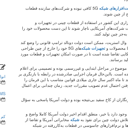
‌افزارهای شبکه
5G کافی نبوده و شرکت‌‌های سازنده قطعات
 از چین شوند.
اری این کشور در استفاده‌‌ از قطعات چینی در تجهیزات و
 شرکت‌‌های آمریکایی ناچار شوند تا این دست محصولات خود را
‌جز چین تولید کنند.
وال استریت، ممکن است دولت دونالد ترامپ قانونی را وضع کند
ا محصولات و
تجهیزات شبکه‌‌
های 5G خود را خارج از چین طراحی
مریکایی تقاضا شده است تا در صورت امکان تجهیزات و قطعات مورد
ید برسانند.
 موضوع در مراحل ابتدایی و غیررسمی بوده و تصمیمی برای اعلام
 است. بااین‌حال فرمان اجرایی صادرشده در رابطه با بازنگری بر
انوا
 تا ماه اکتبر سال جاری میلادی قوانین متناسب با این فرمان را
0
گرفتن احتمال عدم تصویب مقررات جدید، زمان چندانی برای اعمال
BMS در ساختما
9
اران از کاخ سفید بی‌نتیجه بوده و دولت آمریکا پاسخی به سؤال
 وجود دارد یا خیر، منطق اقدام اخیر دولت آمریکا کاملا واضح و
کم ش
لاش دولت چین برای نفوذ به
شبکه
مخابراتی آمریکا و تقاضا از
9
ا و نرم‌افزارهای جاسوسی در قطعات به‌کاررفته در شبکه