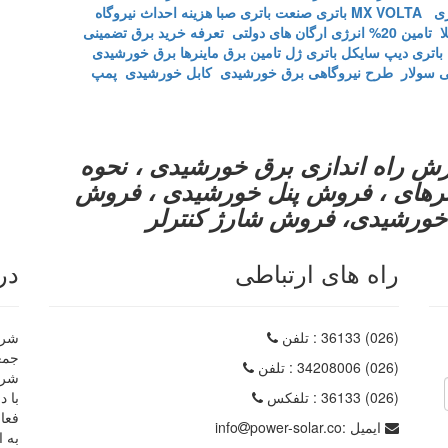
MX VOLTA
باتری صنعت
باتری صبا
هزینه احداث نیروگاه
ا
تامین 20% انرژی ارگان های دولتی
تعرفه خرید برق تضمینی
باتری دیپ سایکل
باتری ژل
تامین برق ماینرها برق خورشیدی
 سولار
طرح نیروگاهی برق خورشیدی
کابل خورشیدی
پمپ
ش راه اندازی برق خورشیدی ، نحوه
ورترهای ، فروش پنل خورشیدی ، فروش
خورشیدی، فروش شارژ کنترلر
راه های ارتباطی
در
(026) 36133
: تلفن
شرکت
(026) 34208006
: تلفن
شرک
(026) 36133
: تلفکس
با د
فعا
ایمیل :
power-solar.co
info
به ا