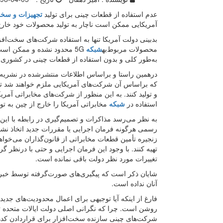
عدم استفاده از قطعات چینی برای تولید
تجهیزات و سخت
آمریکایی ممکن است ناچار به تولید محصولات خود خارج
بدبینی دولت آمریکا تنها به استفاده شرکت‌‌های سخت‌افز
محصولات مربوط‌به
شبکه
5G محدود نشده و ممکن است
به‌طور کلی و بدون استفاده از قطعات چینی در کشوری به
درهمین راستا و براساس اطلاعات منتشرشده در نشریه 
که براساس آن شرکت‌‌های آمریکایی ملزم خواهند شد ت
و تولید کنند. ‌به این منظور از شرکت‌‌های مخابراتی آ
استفاده در
شبکه
مخابراتی آمریکا را خارج از چین به تول
به نظر می‌رسد مذاکرات و تصمیم‌گیری در رابطه با این
رسمی هرگونه فرمان اجرایی یا مقررات جدید اتخاذ نشده
زنجیره تأمین قطعات مخابراتی از قانون‌گذاران می‌خواهد
تهیه کنند. با وجود این فرمان اجرایی و حتی با درنظر 
تغییرات مورد نظر دولت باقی نمانده است.
شایان ذکر است که پیگیری‌‌های صورت‌گرفته توسط خبرنگ
آنان نداده است.
فارغ از اینکه آیا توجیهی برای اعمال محدودیت‌‌های جدید
روشن است. چرا که نگرانی اصلی دولت ایالات متحده ت
شرکت‌‌های چینی سازنده سخت‌افزار برای قراردادن کده