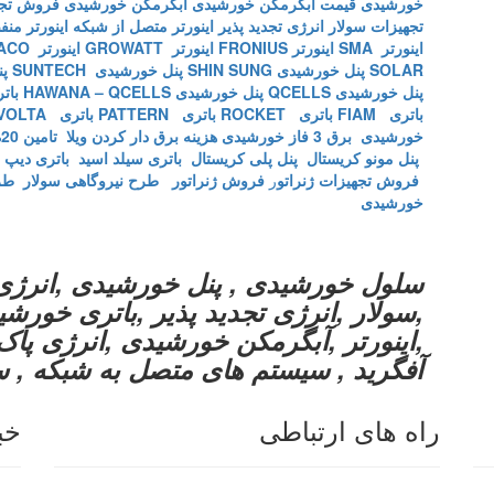
خورشیدی
قیمت آبگرمکن خورشیدی
آبگرمکن خورشیدی
فروش تجه
تجهیزات سولار
انرژی تجدید پذیر
اینورتر متصل از شبکه
اینورتر من
اینورتر SMA
اینورتر FRONIUS
اینورتر GROWATT
اینورتر KACO
SOLAR
پنل خورشیدی SHIN SUNG
پنل خورشیدی SUNTECH
پن
پنل خورشیدی QCELLS
پنل خورشیدی HAWANA – QCELLS
باتر
باتری FIAM
باتری ROCKET
باتری PATTERN
باتری MX VOLTA
خورشیدی
برق 3 فاز خورشیدی
هزینه برق دار کردن ویلا
تامین 20% انرژی ارگان های دولتی
پنل مونو کریستال
پنل پلی کریستال
باتری سیلد اسید
باتری دیپ 
فروش تجهیزات ژنراتو
ر
فروش ژنراتور
طرح نیروگاهی سولار
طر
خورشیدی
سلول خورشیدی , پنل خورشیدی ,انرژ
,سولار ,انرژی تجدید پذیر ,باتری خورش
,اینورتر ,آبگرمکن خورشیدی ,انرژی پاک ,
آفگرید , سیستم های متصل به شبکه , 
راه های ارتباطی
خب