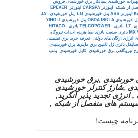
یزات خورشیدی
پیمانکار برق خورشیدی
فروش
فصل از شبکه
اینورتر CARSPA
اینورتر EPEVER
اینورتر ABB
پنل خورشیدی LG
پنل خورشیدی JA
ل خورشیدی OSDA ISOLA
پنل خورشیدی YINGLI
ی LT
باتری TELCOPOWER
باتری HITACO
باتری صنعت
باتری صبا
هزینه احداث نیروگاه
تعرفه خرید برق تضمینی
سایکل
باتری ژل
تامین برق ماینرها برق خورشیدی
ح نیروگاهی برق خورشیدی
کابل خورشیدی
پمپ
ی خورشیدی ,برق خورشیدی
یدی ,شارژ کنترلر خورشیدی
 انرژِی تجدید پذیر آنگرید,
سیستم های منفصل از شبکه ,
رنامه چیست!