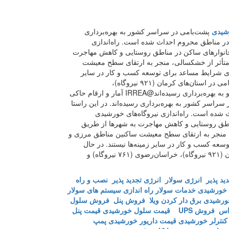
شیدی
پشت‌بامی در سراسر کشور به بهره‌برداری
ر مناطق محروم احداث شده است. راه‌اندازی
خانوار‌های ساکن در مناطق روستایی و کاهش مهاجرت
 متأثر از خشکسالی، منجر به ارتقای سطح معیشت
رای شرایط مساعد برای توسعه کسب و کار در سایر
زمینه‌ها نیستند. در حال حاضر بیشترین نیروگاه‌های خورشیدی پشت‌بامی در استان‌های کرمان (۹۲۱ نیروگاه)،
خراسان‌رضوی (۷۶۱ نیروگاه) و اصفهان (۲۴۸ نیروگاه) احداث شده و به بهره‌برداری رسیده‌اند@IRREA آمار و ارقام حاکی
ورشیدی پشت‌بامی در سراسر کشور به بهره‌برداری رسیده‌اند. در این راستا
احداث شده است. راه‌اندازی نیروگاه‌های خورشیدی
ناطق روستایی و کاهش مهاجرت به شهر‌ها از طریق
، منجر به ارتقای سطح معیشت ساکنین مناطق مرزی و
سعه کسب و کار در سایر زمینه‌ها نیستند. در حال
حاضر بیشترین نیروگاه‌های خورشیدی پشت‌بامی در استان‌های کرمان (۹۲۱ نیروگاه)، خراسان‌رضوی (۷۶۱ نیروگاه) و
ید پذیر
انرژی سولار
انرژی تجدید پذیر
نصب و راه
خورشیدی
خدمات سولار
راه اندازی سیستم های سولار
خورشیدی
برق دار کردن ویلا
فروش پنل
فروش سلول
اس
فروش UPS
قیمت سلول خورشیدی
قیمت پنل
کنترلر خورشیدی
قیمت داریور خورشیدی
پمپ