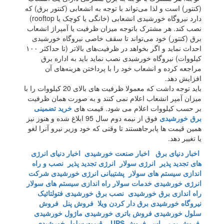
(کنتور) است و لذا می‌تواند با توجه به انشعابی (کنتور برق) که
دارد نیروگاه خورشیدی انشعابی (خانگی یا کوچک یا rooftop)
نصب کند. هر مشترک باتوجه میزان ظرفیت یا آمپراژ انشعاب
برق (کنتور) خود می‌تواند تا سقف خاصی نیروگاه خورشیدی
احداث نماید و اگر بخواهد در ظرفیت‌های بالاتر (تا حداکثر ۱۰۰
کیلووات) نیروگاه خورشیدی نصب نماید باید به اداره برق
مراجعه کرده و انشعاب خود را با پرداختن هزینه‌های آن
افزایش دهد.
باید توجه داشت که معمولا ظرفیت های بالای 20 کیلووات را با
میزان آمپر انشعاب اعلام نمی کنند و به صورت همان ظرفیت
بر حسب کیلووات اعلام می شود. قیمت های
خرید تضمینی
برق خورشیدی
فوق از نیمه دوم سال 95 ابلاغ شده و هنوز نیز
همین قیمت ها پابرجاهستند تا وقتی که خود وزیر نیرو آنرا لغو
یا تغییر دهد.
اخبار دنیای برق
اخبار صنعت خورشیدی
اخبار دنیای انرژی
های تجدید پذیر
انرژی سولار
انرژی تجدید پذیر
نصب و راه
اندازی سیستم های سولار
پشتیبانی انرژی خورشیدی
شرکت
انرژی خورشیدی
خدمات سولار
راه اندازی سیستم های سولار
راه اندازی برق خورشیدی
نصب برق خورشیدی
فتولتائیک
نیروگاه خورشیدی
برق دار کردن ویلا
فروش پنل
فروش
سلول خورشیدی
فروش باتری خورشیدی
ماژول خورشیدی
فروش یو پی اس
فروش UPS
قیمت سلول خورشیدی