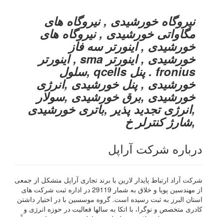
نیروگاه خورشیدی , نیروگاه های
مگاواتی خورشیدی , نیروگاه های
خورشیدی , اینورتر سه فاز
خورشیدی , اینورتر sma , اینورتر
fronius . پنل qcells ,سلول
خورشیدی , پنل خورشیدی ,انرژی
خورشیدی ,برق خورشیدی ,سولار
,انرژی تجدید پذیر ,باتری خورشیدی
,شارژ کنترلر خ
درباره شرکت آراپل
شرکت آراد ارتباط پایدار لارین با برند تجاری آراپل متشکل از جمعی
از مهندسین پویا و خلاق به شمار 29119 در اداره ثبت شرکت های
استان البرز به ثبت رسیده است. گروه موسسین با در اختیار داشتن
کادری متخصص و نوگرا، با اتکا به سالها فعالیت در حوزه انرژی و