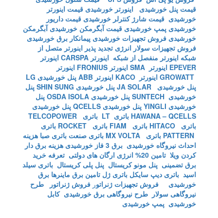
قیمت پنل خورشیدی
اینورتر خورشیدی
قیمت اینورتر
خورشیدی
قیمت شارژ کنترلر خورشیدی
قیمت داریور
خورشیدی
پمپ خورشیدی
قیمت آبگرمکن خورشیدی
آبگرمکن
خورشیدی
فروش تجهیزات خورشیدی
پیمانکار برق خورشیدی
فروش تجهیزات سولار
انرژی تجدید پذیر
اینورتر متصل از
شبکه
اینورتر منفصل از شبکه
اینورتر CARSPA
اینورتر
EPEVER
اینورتر SMA
اینورتر FRONIUS
اینورتر
GROWATT
اینورتر KACO
اینورتر ABB
پنل خورشیدی LG
پنل خورشیدی JA SOLAR
پنل خورشیدی SHIN SUNG
پنل
خورشیدی SUNTECH
پنل خورشیدی OSDA ISOLA
پنل
خورشیدی YINGLI
پنل خورشیدی QCELLS
پنل خورشیدی
HAWANA – QCELLS
باتری LT
باتری TELCOPOWER
باتری HITACO
باتری FIAM
باتری ROCKET
باتری
PATTERN
باتری MX VOLTA
باتری صنعت
باتری صبا
هزینه
احداث نیروگاه خورشیدی
برق 3 فاز خورشیدی
هزینه برق دار
کردن ویلا
تامین 20% انرژی ارگان های دولتی
تعرفه خرید
برق تضمینی
پنل مونو کریستال
پنل پلی کریستال
باتری سیلد
اسید
باتری دیپ سایکل
باتری ژل
تامین برق ماینرها برق
خورشیدی
فروش تجهیزات ژنراتو
ر
فروش ژنراتور
طرح
نیروگاهی سولار
طرح نیروگاهی برق خورشیدی
کابل
خورشیدی
پمپ خورشیدی