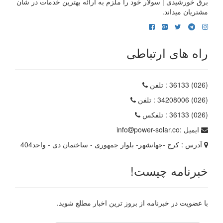
برق خورشیدی | سولار خود را ملزم به ارائه بهترین خدمات در شاًن
مشتریان میداند.
راه های ارتباطی
(026) 36133
: تلفن
(026) 34208006
: تلفن
(026) 36133
: تلفکس
ایمیل :
power-solar.co
info
آدرس :
کرج -جهانشهر- بلوار جمهوری - ساختمان دی - واحد404
خبرنامه چیست!
با عضویت در خبرنامه از بروز ترین اخبار مطلع شوید.
رایانامه