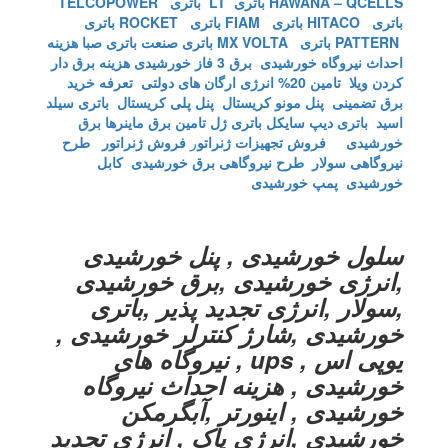
HAWANA – QCELLS
باتری LT
باتری TELCOPOWER
باتری HITACO
باتری FIAM
باتری ROCKET
باتری
PATTERN
باتری MX VOLTA
باتری صنعت
باتری صبا
هزینه
احداث نیروگاه خورشیدی
برق 3 فاز خورشیدی
هزینه برق دار
کردن ویلا
تامین 20% انرژی ارگان های دولتی
تعرفه خرید
برق تضمینی
پنل مونو کریستال
پنل پلی کریستال
باتری سیلد
اسید
باتری دیپ سایکل
باتری ژل
تامین برق ماینرها برق
خورشیدی
فروش تجهیزات ژنراتو
ر
فروش ژنراتور
طرح
نیروگاهی سولار
طرح نیروگاهی برق خورشیدی
کابل
خورشیدی
پمپ خورشیدی
سلول خورشیدی , پنل خورشیدی
,انرژی خورشیدی ,برق خورشیدی
,سولار ,انرژی تجدید پذیر ,باتری
خورشیدی ,شارژ کنترلر خورشیدی ,
یوپی اس , ups , نیروگاه های
خورشیدی , هزینه احداث نیروگاه
خورشیدی , اینورتر ,آبگرمکن
خورشیدی ,انرژی پاک , انرژِی تجدید