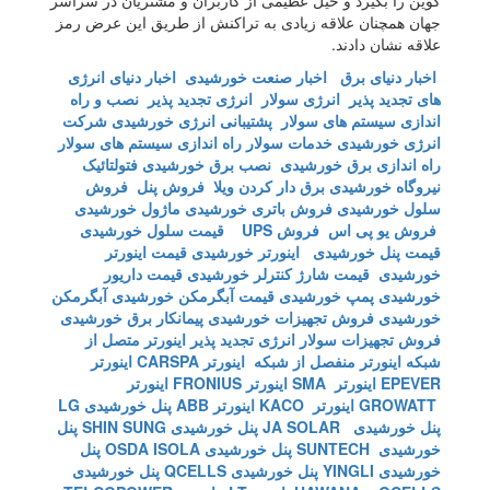
کوین را بگیرد و خیل عظیمی از کاربران و مشتریان در سراسر
جهان همچنان علاقه زیادی به تراکنش از طریق این عرض رمز
علاقه نشان دادند.
اخبار دنیای برق
اخبار صنعت خورشیدی
اخبار دنیای انرژی
های تجدید پذیر
انرژی سولار
انرژی تجدید پذیر
نصب و راه
اندازی سیستم های سولار
پشتیبانی انرژی خورشیدی
شرکت
انرژی خورشیدی
خدمات سولار
راه اندازی سیستم های سولار
راه اندازی برق خورشیدی
نصب برق خورشیدی
فتولتائیک
نیروگاه خورشیدی
برق دار کردن ویلا
فروش پنل
فروش
سلول خورشیدی
فروش باتری خورشیدی
ماژول خورشیدی
فروش یو پی اس
فروش UPS
قیمت سلول خورشیدی
قیمت پنل خورشیدی
اینورتر خورشیدی
قیمت اینورتر
خورشیدی
قیمت شارژ کنترلر خورشیدی
قیمت داریور
خورشیدی
پمپ خورشیدی
قیمت آبگرمکن خورشیدی
آبگرمکن
خورشیدی
فروش تجهیزات خورشیدی
پیمانکار برق خورشیدی
فروش تجهیزات سولار
انرژی تجدید پذیر
اینورتر متصل از
شبکه
اینورتر منفصل از شبکه
اینورتر CARSPA
اینورتر
EPEVER
اینورتر SMA
اینورتر FRONIUS
اینورتر
GROWATT
اینورتر KACO
اینورتر ABB
پنل خورشیدی LG
پنل خورشیدی JA SOLAR
پنل خورشیدی SHIN SUNG
پنل
خورشیدی SUNTECH
پنل خورشیدی OSDA ISOLA
پنل
خورشیدی YINGLI
پنل خورشیدی QCELLS
پنل خورشیدی