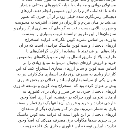
مسئولان دولتی و مقامات بلندپایه کشور‌های مختلف هشدار
دادند تا اقدامات لازم را در این خصوص انجام دهند. ارز‌های
دیجیتالی رمزنگاری شده خیلی زودتر از آن چیزی که تصور
می‌شد در میان مردم و کاربران در فضای اینترنت به محبوبیت
و شهرت بالایی دست یافت به گونه‌ای که بسیاری از کاربران و
سازمان‌ها از این طریق توانستند ثروت بسیاری را به‌دست
بیاورند. بر اساس نشریه کوین تلگراف، فرایند استخراج
ارز‌های دیجیتال و بیت کوین ماینینگ فرایندی است که در آن
رایانه‌های ابر قدرتمند با استفاده از کارت گرافیک‌های با
ظرفیت بالا از طریق اتصال به اینترنت و پایگاه‌های مخصوص
خرید و فروش ارز‌های دیجیتال می‌توانند مبالغ زیادی را بر
اساس بیت کوین و سایر ارز‌های مجازی استخراج کنند که این
کار نیاز زیادی به مصرف برق دارد. اسماری مک‌کارتی نیز به
عنوان یکی از سیاستمداران ایسلند و فعالان در بخش فناوری
پیش‌تر عنوان کرده بود که استخراج بیت کوین و توسعه فناوری
ارز‌های دیجیتال چیزی به جز ضرر و زیان برای کشور‌ها به
ارمغان نخواهد آورد چراکه در حقیقت، این ارز‌ها اصلاً وجود
خارجی ندارند و خرید و فروش آن‌ها تنها یک نوع قمار و سفته
بازی به شمار می‌رود. وی در کنار بسیاری دیگر از منتقدان
ارز‌های دیجیتال بر این باور است که فرایند بیت کوین ماینینگ
برای چیزی صد‌ها مگاوات برق مصرف می‌کند که اصلاً وجود
ندارد؛ بنابراین توسعه این فناوری مجازی یک فاجعه زیست