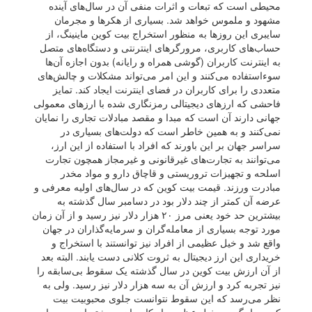
محیطی است که تبعات و اثرات منفی آن در سال‌های آینده
مشهود و ملموس خواهد شد. بسیاری از هکر‌ها و مجرمان
سایبری این روز‌ها به منظور استخراج بیت کوین ماینینگ، از
حساب‌های کاربری، مرورگر‌های اینترنتی و دستگاه‌های متصل
به اینترنت کاربران (گوشی همراه و رایانه) بدون اجازه آن‌ها
سوءاستفاده می‌کنند و این امر می‌تواند مشکلات و چالش‌های
متعددی را برای کاربران در فضای اینترنت ایجاد کند. تمایز
فاحشی که ارز‌های دیجیتالی رمزنگاری شده با ارز‌های معمولی
جهانی دارند آن است که مبدا و مقصد مبادلات تجاری را نمایان
نمی‌کنند و به همین خاطر است که دولت‌های بسیاری در
سراسر جهان بر این باورند که افراد با استفاده از این ارز،
می‌توانند به تجارت‌های غیرقانونی و غیرمجاز همچون تجارت
اسلحه و تجهیزات تروریستی و قاچاق دارو و مواد مخدر
مبادرت ورزند. قیمت بیت کوین که در سال‌های اولیه معرفی و
عرضه آن کمتر از چند دلار بود در دسامبر سال گذشته به
بیشترین حد خود یعنی مرز ۲۰ هزار دلار نیز رسید و از آن زمان
مورد توجه بسیاری از معامله‌گران و سرمایه‌گذاران در جهان
واقع شد و خیل عظیمی از افراد نیز توانستند با استخراج و
خریداری این ارز دیجیتال به ثروت کلانی دست یابند. البته بعد
از آن ارزش بیت کوین در سال گذشته یک سقوط بی‌سابقه را
نیز تجربه کرد و ارزش آن به سه هزار دلار نیز رسید. ولی به
نظر می‌رسد که این سقوط نتوانست جلوی محبوبیت بیت